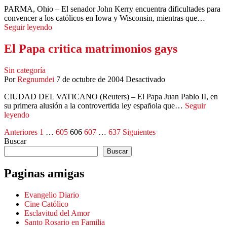
PARMA, Ohio – El senador John Kerry encuentra dificultades para
convencer a los católicos en Iowa y Wisconsin, mientras que…
Seguir leyendo
El Papa critica matrimonios gays
Sin categoría
Por
Regnumdei
7 de octubre de 2004
Desactivado
CIUDAD DEL VATICANO (Reuters) – El Papa Juan Pablo II, en
su primera alusión a la controvertida ley española que…
Seguir
leyendo
Paginación
Anteriores
1
…
605
606
607
…
637
Siguientes
Buscar
de
Buscar
entradas
Paginas amigas
Evangelio Diario
Cine Católico
Esclavitud del Amor
Santo Rosario en Familia