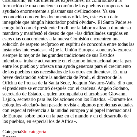
cristianismo, en sus diferentes expresiones, ha contribuido a la
formación de una conciencia común de los pueblos europeos y ha
ayudado enormemente a plasmar sus civilizaciones. Ya sea
reconocido o no en los documentos oficiales, este es un dato
innegable que ningún historiador podrá olvidar». El Santo Padre se
congratuló con el presidente Prodi por la labor realizada durante su
mandato y manifestó el deseo de que «las dificultades surgidas en
estos días concernientes a la nueva Comisión encuentren una
solución de respeto recíproco en espíritu de concordia entre todas las
instancias interesadas». «Que la Unión Europea -concluyó- exprese
siempre lo mejor de las grandes tradiciones de sus Estados
miembros, trabaje activamente en el campo internacional por la paz
entre los pueblos y ofrezca una ayuda generosa para el crecimiento
de los pueblos más necesitados de los otros continentes». En una
breve declaración sobre la audiencia de Prodi, el director de la
Oficina de Prensa de la Santa Sede, Joaquín Navarro-Valls, dijo que
el presidente se encontró después con el cardenal Angelo Sodano,
secretario de Estado, a quien acompañaba el arzobispo Giovanni
Lajolo, secretario para las Relaciones con los Estados. «Durante los
coloquios -declaró- han pasado revista a algunos problemas actuales,
con especial referencia a la unidad europea y al papel internacional
de Europa, sobre todo en la paz en el mundo y en el desarrollo de
los pueblos, en especial los de Africa».
Categoría
Sin categoría