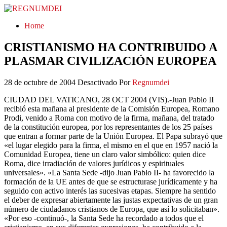
REGNUMDEI
Home
CRISTIANISMO HA CONTRIBUIDO A
PLASMAR CIVILIZACIÓN EUROPEA
28 de octubre de 2004
Desactivado
Por
Regnumdei
CIUDAD DEL VATICANO, 28 OCT 2004 (VIS).-Juan Pablo II
recibió esta mañana al presidente de la Comisión Europea, Romano
Prodi, venido a Roma con motivo de la firma, mañana, del tratado
de la constitución europea, por los representantes de los 25 países
que entran a formar parte de la Unión Europea. El Papa subrayó que
«el lugar elegido para la firma, el mismo en el que en 1957 nació la
Comunidad Europea, tiene un claro valor simbólico: quien dice
Roma, dice irradiación de valores jurídicos y espirituales
universales». «La Santa Sede -dijo Juan Pablo II- ha favorecido la
formación de la UE antes de que se estructurase jurídicamente y ha
seguido con activo interés las sucesivas etapas. Siempre ha sentido
el deber de expresar abiertamente las justas expectativas de un gran
número de ciudadanos cristianos de Europa, que así lo solicitaban».
«Por eso -continuó-, la Santa Sede ha recordado a todos que el