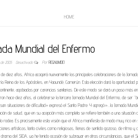
HOME
nada Mundial del Enfermo
o de 2005
Desactivado
Por
REGNUMDEI
de diez años, Africa acogerá nuevamente las principales celebraciones de la Jornad
ía Reina de los Apóstoles, en Yaoundé, Camerún. Esta elección dará la oportunidad p
Continente, agobiadas por carencias sanitarias. De este modo se dará un paso más en
ron hace diez años, al celebrarse la tercera Jornada Mundial del Enfermo, de ser “
an situaciones de dificultad» expresó el Santo Padre. Y agregó:»…la Jornada Mundi
oción de salud, que en su acepción más completa se refiere también a una situación 
rodea. Es precisamente esta visión que el Africa manifiesta de modo muy rico en
iones artísticas, tanto civiles como religiosas, llenas de sentido gozoso, de ritmo y 
 drama del SIDA, ya he tenido ocasión de subrayar en otras circunstancias, que el S