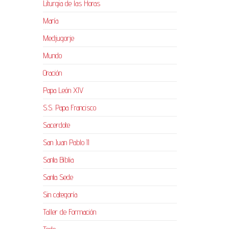
Liturgia de las Horas
María
Medjugorje
Mundo
Oración
Papa León XIV
S.S. Papa Francisco
Sacerdote
San Juan Pablo II
Santa Biblia
Santa Sede
Sin categoría
Taller de Formación