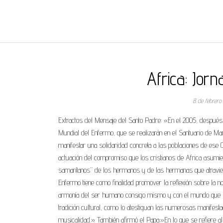
REGNUMDEI
Africa: Jor
8 de febrer
Extractos del Mensaje del Santo Padre: «En el 2005, después 
Mundial del Enfermo, que se realizarán en el Santuario de Mar
manifestar una solidaridad concreta a las poblaciones de ese 
actuación del compromiso que los cristianos de Africa asumie
samaritanos” de los hermanos y de las hermanas que atravies
Enfermo tiene como finalidad promover la reflexión sobre la n
armonía del ser humano consigo mismo y con el mundo que lo 
tradición cultural, como lo atestiguan las numerosas manifestac
musicalidad.» También afirmó el Papa:»En lo que se refiere al