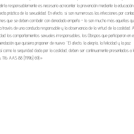
atirla responsablemente es necesario acrecentar la prevención mediante la educación
ecta práctica de la sexualidad. En efecto, si son numerosas las infecciones por contag
ciones que se deben combatir con denodado empeño – lo son mucho más aquellas q
a través de una conducta responsable y la observancia de la virtud de la castidad. A
rmedad los comportamientos sexuales irresponsables, los Obispos que participaron en e
ción que quisiera proponer de nuevo: “El afecto, la alegría, la felicidad y la paz
, así como la seguridad dada por la castidad, deben ser continuamente presentados a 
ca, 116; AAS 88 [1996] 69).»