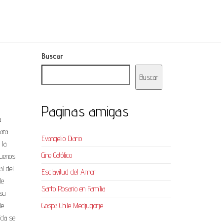
Buscar
Buscar
Paginas amigas
a
ara
Evangelio Diario
 la
Cine Católico
buenos
al del
Esclavitud del Amor
de
Santo Rosario en Familia
 su
de
Gospa Chile Medjugorje
ida se