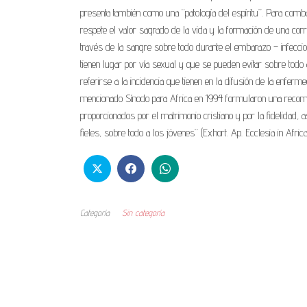
presenta también como una “patología del espíritu”. Para comb
respete el valor sagrado de la vida y la formación de una corr
través de la sangre sobre todo durante el embarazo – infec
tienen lugar por vía sexual y que se pueden evitar sobre todo 
referirse a la incidencia que tienen en la difusión de la enfe
mencionado Sínodo para Africa en 1994 formularon una recomenda
proporcionados por el matrimonio cristiano y por la fidelidad
fieles, sobre todo a los jóvenes” (Exhort. Ap. Ecclesia in Afri
Categoría
Sin categoría