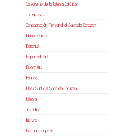
Catecismo de la Iglesia Católica
Catequesis
Consagración Personal al Sagrado Corazón
Documentos
Editorial
Espiritualidad
Eucaristía
Familia
Hora Santa al Sagrado Corazón
Iglesia
Juventud
lectura
Lectura Sagrada