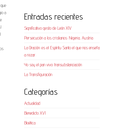
 que
io a
Entradas recientes
ue
l
Significativo gesto de León XIV
l
Persecución a los cristianos: Nigeria, Austria
La Oración: es el Espíritu Santo el que nos enseña
los
a rezar.
Yo soy el pan vivo: transubstanciación
La Transfiguración
Categorías
Actualidad
Benedicto XVI
Bioética