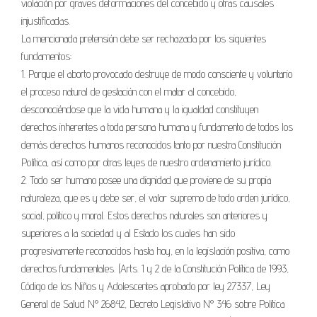
violación por graves deformaciones del concebido y otras causales
injustificadas.
La mencionada pretensión debe ser rechazada por los siguientes
fundamentos:
1. Porque el aborto provocado destruye de modo consciente y voluntario
el proceso natural de gestación con el matar al concebido,
desconociéndose que la vida humana y la igualdad constituyen
derechos inherentes a toda persona humana y fundamento de todos los
demás derechos humanos reconocidos tanto por nuestra Constitución
Política, así como por otras leyes de nuestro ordenamiento jurídico.
2. Todo ser humano posee una dignidad que proviene de su propia
naturaleza, que es y debe ser, el valor supremo de todo orden jurídico,
social, político y moral. Estos derechos naturales son anteriores y
superiores a la sociedad y al Estado los cuales han sido
progresivamente reconocidos hasta hoy, en la legislación positiva, como
derechos fundamentales. (Arts. 1 y 2 de la Constitución Política de 1993,
Código de los Niños y Adolescentes aprobado por ley 27337, Ley
General de Salud N° 26842, Decreto Legislativo N° 346 sobre Política