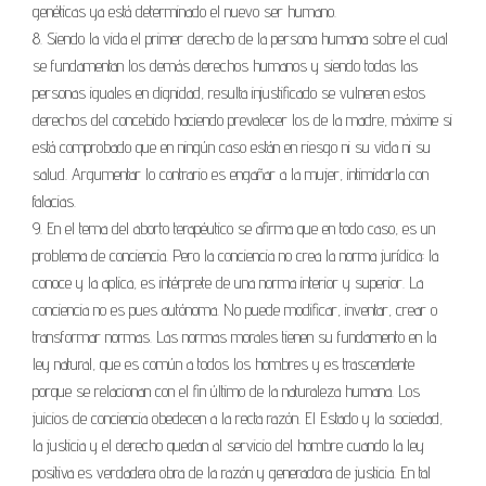
genéticas ya está determinado el nuevo ser humano.
8. Siendo la vida el primer derecho de la persona humana sobre el cual
se fundamentan los demás derechos humanos y siendo todas las
personas iguales en dignidad, resulta injustificado se vulneren estos
derechos del concebido haciendo prevalecer los de la madre, máxime si
está comprobado que en ningún caso están en riesgo ni su vida ni su
salud. Argumentar lo contrario es engañar a la mujer, intimidarla con
falacias.
9. En el tema del aborto terapéutico se afirma que en todo caso, es un
problema de conciencia. Pero la conciencia no crea la norma jurídica: la
conoce y la aplica, es intérprete de una norma interior y superior. La
conciencia no es pues autónoma. No puede modificar, inventar, crear o
transformar normas. Las normas morales tienen su fundamento en la
ley natural, que es común a todos los hombres y es trascendente
porque se relacionan con el fin último de la naturaleza humana. Los
juicios de conciencia obedecen a la recta razón. El Estado y la sociedad,
la justicia y el derecho quedan al servicio del hombre cuando la ley
positiva es verdadera obra de la razón y generadora de justicia. En tal