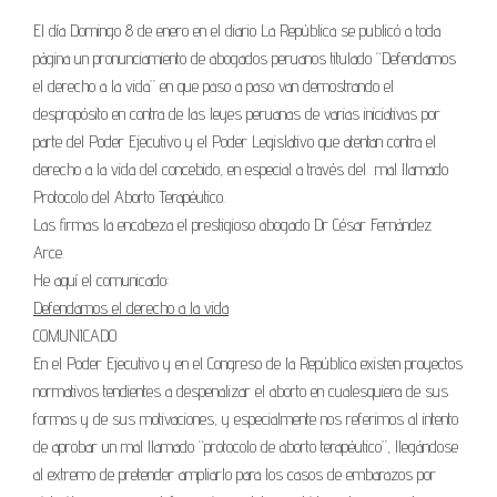
El día Domingo 8 de enero en el diario La República se publicó a toda
página un pronunciamiento de abogados peruanos titulado “Defendamos
el derecho a la vida” en que paso a paso van demostrando el
despropósito en contra de las leyes peruanas de varias iniciativas por
parte del Poder Ejecutivo y el Poder Legislativo que atentan contra el
derecho a la vida del concebido, en especial a través del mal llamado
Protocolo del Aborto Terapéutico.
Las firmas la encabeza el prestigioso abogado Dr César Fernández
Arce.
He aquí el comunicado:
Defendamos el derecho a la vida
COMUNICADO
En el Poder Ejecutivo y en el Congreso de la República existen proyectos
normativos tendientes a despenalizar el aborto en cualesquiera de sus
formas y de sus motivaciones, y especialmente nos referimos al intento
de aprobar un mal llamado “protocolo de aborto terapéutico”, llegándose
al extremo de pretender ampliarlo para los casos de embarazos por