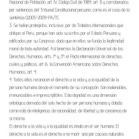
Nacional de Población, art. IV, Código Civil de 1984, art. 1) y corroborados
por sentencias del Tribunal Constitucional peruano, como es el caso de la
sentencia 02005-2009-PA/TC.
3. Se hallan protegidos, inclusive, por de Tratados internacionales que
obligan al Peru, porque han sido suscritos por el Estado Peruano y
ratificados por su Congreso, dado que en ellos se funda la legitimidad
moral de toda autoridad. Así tenemos la Declaración Universal de los
Derechos Humanos, arts. 1° y 3°; el Pacto internacional de derechos
civiles y políticos, art. 6, la Convención Americana sobre Derechos
Humanos, art. 4.
4. Todos ellos reconocen el derecho a la vida y a la igualdad de la
persona humana desde el momento de su concepción. Son inalienables,
irrenunciables e imprescriptibles. Esta dignidad es una dimensión
ontológica derivada del solo hecho de ser persona humana y dotada
como está de inteligencia, de racionalidad, de libertad y de conciencia de
sí mismo.
El derecho a la vida y a la igualdad es innato en el ser humano. El
derecho a la vida es el derecho a no morir sino por causas naturales.