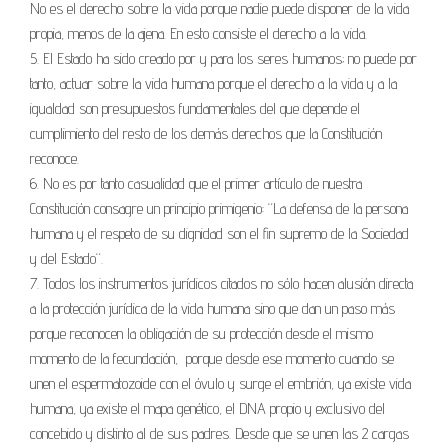
No es el derecho sobre la vida porque nadie puede disponer de la vida
propia, menos de la ajena. En esto consiste el derecho a la vida.
5. El Estado ha sido creado por y para los seres humanos; no puede por
tanto, actuar sobre la vida humana porque el derecho a la vida y a la
igualdad son presupuestos fundamentales del que depende el
cumplimiento del resto de los demás derechos que la Constitución
reconoce.
6. No es por tanto casualidad que el primer artículo de nuestra
Constitución consagre un principio primigenio: “La defensa de la persona
humana y el respeto de su dignidad son el fin supremo de la Sociedad
y del Estado“.
7. Todos los instrumentos jurídicos citados no sólo hacen alusión directa
a la protección jurídica de la vida humana sino que dan un paso más
porque reconocen la obligación de su protección desde el mismo
momento de la fecundación, porque desde ese momento cuando se
unen el espermatozoide con el óvulo y surge el embrión, ya existe vida
humana, ya existe el mapa genético, el DNA propio y exclusivo del
concebido y distinto al de sus padres. Desde que se unen las 2 cargas