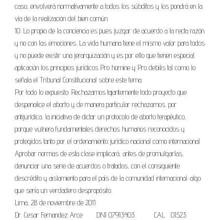
caso, envolverá normativamente a todos los súbditos y los pondrá en la
vía de la realización del bien común.
10. Lo propio de la conciencia es pues juzgar de acuerdo a la recta razón
y no con las emociones. La vida humana tiene el mismo valor para todos
y no puede existir una jerarquización y es por ello que tienen especial
aplicación los principios jurídicos Pro homine y Pro debilis tal como lo
señala el Tribunal Constitucional sobre este tema.
Por todo lo expuesto: Rechazamos tajantemente todo proyecto que
despenalice el aborto y de manera particular rechazamos, por
antijurídica, la iniciativa de dictar un protocolo de aborto terapéutico,
porque vulnera fundamentales derechos humanos reconocidos y
protegidos tanto por el ordenamiento jurídico nacional como internacional.
Aprobar normas de esta clase implicará, antes de promulgarlas,
denunciar una serie de acuerdos o tratados, con el consiguiente
descrédito y aislamiento para el país de la comunidad internacional; algo
que sería un verdadero despropósito.
Lima, 28 de noviembre de 2011.
Dr. Cesar Fernandez Arce DNI 07913403 CAL 01523