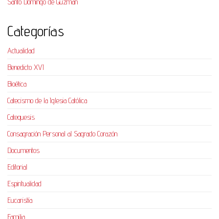
Santo Domingo de Guzmán
Categorías
Actualidad
Benedicto XVI
Bioética
Catecismo de la Iglesia Católica
Catequesis
Consagración Personal al Sagrado Corazón
Documentos
Editorial
Espiritualidad
Eucaristía
Familia