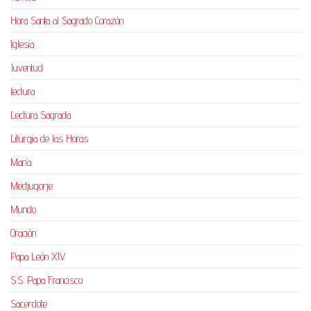
Hora Santa al Sagrado Corazón
Iglesia
Juventud
lectura
Lectura Sagrada
Liturgia de las Horas
María
Medjugorje
Mundo
Oración
Papa León XIV
S.S. Papa Francisco
Sacerdote