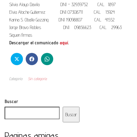
Silvia Alayo Davila DNI – 32939752 CAL 1897
Elvia Atoche Gutierrez DNI 07308711 CAL 15924
Karina S. Oballe Gozzing DNI 19098807 CAL 41552
Jorge Bravo Robles DNI 09856623 CAL 29963
Siguen firmas
Descargar el comunicado
aquí
.
Categoría
Sin categoría
Buscar
Buscar
Paginas amigas