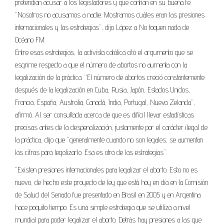
pretendían acusar a los legisladores y que confían en su buena fe.
“Nosotros no acusamos a nadie. Mostramos cuáles eran las presiones
internacionales y las estrategias”, dijo López a No toquen nada de
Océano FM.
Entre esas estrategias, la activista católica citó el argumento que se
esgrime respecto a que el número de abortos no aumenta con la
legalización de la práctica. “El número de abortos creció constantemente
después de la legalización en Cuba, Rusia, Japón, Estados Unidos,
Francia, España, Australia, Canadá, India, Portugal, Nueva Zelanda”,
afirmó. Al ser consultada acerca de que es difícil llevar estadísticas
precisas antes de la despenalización, justamente por el carácter ilegal de
la práctica, dijo que “generalmente cuando no son legales, se aumentan
las cifras para legalizarlo. Esa es otra de las estrategias”.
“Existen presiones internacionales para legalizar el aborto. Esto no es
nuevo, de hecho este proyecto de ley que está hoy en día en la Comisión
de Salud del Senado fue presentado en Brasil en 2005 y en Argentina
hace poquito tiempo. Es una simple estrategia que se utiliza a nivel
mundial para poder legalizar el aborto. Detrás hay presiones a las que