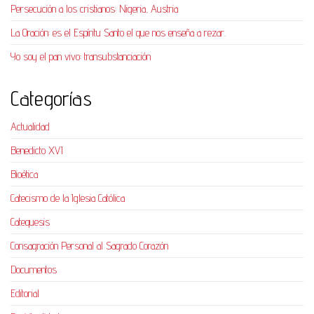
Persecución a los cristianos: Nigeria, Austria
La Oración: es el Espíritu Santo el que nos enseña a rezar.
Yo soy el pan vivo: transubstanciación
Categorías
Actualidad
Benedicto XVI
Bioética
Catecismo de la Iglesia Católica
Catequesis
Consagración Personal al Sagrado Corazón
Documentos
Editorial