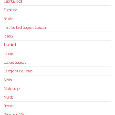
Espiritualidad
Eucaristía
Familia
Hora Santa al Sagrado Corazón
Iglesia
Juventud
lectura
Lectura Sagrada
Liturgia de las Horas
María
Medjugorje
Mundo
Oración
Papa León XIV