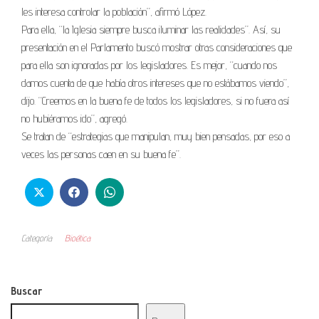
les interesa controlar la población”, afirmó López.
Para ella, “la Iglesia siempre busca iluminar las realidades”. Así, su
presentación en el Parlamento buscó mostrar otras consideraciones que
para ella son ignoradas por los legisladores. Es mejor, “cuando nos
damos cuenta de que había otros intereses que no estábamos viendo”,
dijo. “Creemos en la buena fe de todos los legisladores, si no fuera así
no hubiéramos ido”, agregó.
Se tratan de “estrategias que manipulan, muy bien pensadas, por eso a
veces las personas caen en su buena fe”.
Categoría
Bioética
Buscar