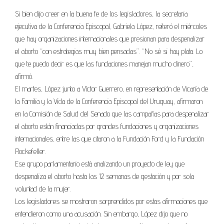
Si bien dijo creer en la buena fe de los legisladores, la secretaria
ejecutiva de la Conferencia Episcopal, Gabriela López, reiteró el miércoles
que hay organizaciones internacionales que presionan para despenalizar
el aborto “con estrategias muy bien pensadas”. “No sé si hay plata. Lo
que te puedo decir es que las fundaciones manejan mucho dinero”,
afirmó.
El martes, López junto a Víctor Guerrero, en representación de Vicaría de
la Familia y la Vida de la Conferencia Episcopal del Uruguay, afirmaron
en la Comisión de Salud del Senado que las campañas para despenalizar
el aborto están financiadas por grandes fundaciones y organizaciones
internacionales, entre las que citaron a la Fundación Ford y la Fundación
Rockefeller.
Ese grupo parlamentario está analizando un proyecto de ley que
despenaliza el aborto hasta las 12 semanas de gestación y por sola
voluntad de la mujer.
Los legisladores se mostraron sorprendidos por estas afirmaciones que
entendieron como una acusación. Sin embargo, López dijo que no