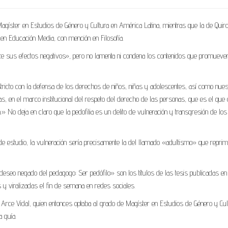
Magíster en Estudios de Género y Cultura en América Latina, mientras que la de Quir
o en Educación Media, con mención en Filosofía.
 sus efectos negativos», pero no lamenta ni condena los contenidos que promueve
cto con la defensa de los derechos de niños, niñas y adolescentes, así como nues
as, en el marco institucional del respeto del derecho de las personas, que es el que o
.» No deja en claro que la pedofilia es un delito de vulneración y transgresión de los
de estudio, la vulneración sería precisamente la del llamado «adultismo» que reprim
deseo negado del pedagogo: Ser pedófilo» son los títulos de las tesis publicadas en
 y viralizadas el fin de semana en redes sociales.
 Arce Vidal, quien entonces optaba al grado de Magíster en Estudios de Género y Cul
 guía.