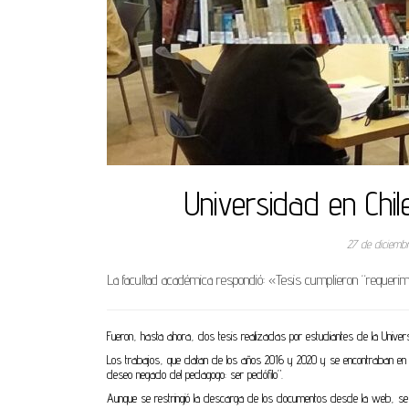
Universidad en Chile
27 de diciemb
La facultad académica respondió: «Tesis cumplieron “requeri
Fueron, hasta ahora, dos tesis realizadas por estudiantes de la Universida
Los trabajos, que datan de los años 2016 y 2020 y se encontraban en el r
deseo negado del pedagogo: ser pedófilo”.
Aunque se restringió la descarga de los documentos desde la web, se 