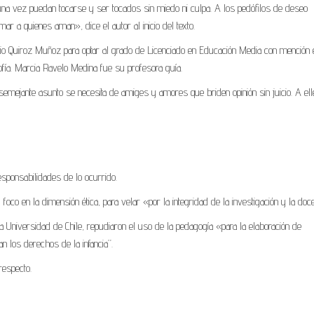
una vez puedan tocarse y ser tocados sin miedo ni culpa. A los pedófilos de deseo
r a quienes aman», dice el autor al inicio del texto.
cio Quiroz Muñoz para optar al grado de Licenciado en Educación Media con mención 
fía. Marcia Ravelo Medina fue su profesora guía.
 semejante asunto se necesita de amiges y amores que briden opinión sin juicio. A ell
esponsabilidades de lo ocurrido.
foco en la dimensión ética, para velar «por la integridad de la investigación y la doc
niversidad de Chile, repudiaron el uso de la pedagogía «para la elaboración de
n los derechos de la infancia”.
respecto.