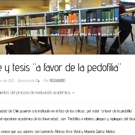
 y tesis “a favor de la pedofilia”
re de 2022
Desactivado
Por
REGNUMDEI
mientos del proceso de evaluación académica…»
d de Chile pusieron a la institución en el foco de las críticas, por estar “a favor de la pedofilia”.
epositorio académico de la Universidad, son: “Pedófilos e infantes: pliegues y repliegues del dese
conoce que sus autores son Leonardo Alfonso Arce Vidal y Mauricio Quiroz Muñoz.