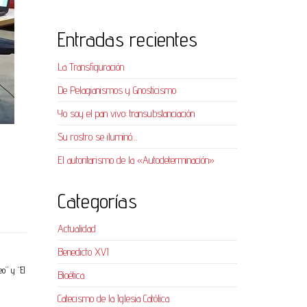
Entradas recientes
La Transfiguración
De Pelagianismos y Gnosticismo
Yo soy el pan vivo: transubstanciación
Su rostro se iluminó…
El autoritarismo de la «Autodeterminación»
Categorías
Actualidad
Benedicto XVI
o” y “El
Bioética
Catecismo de la Iglesia Católica