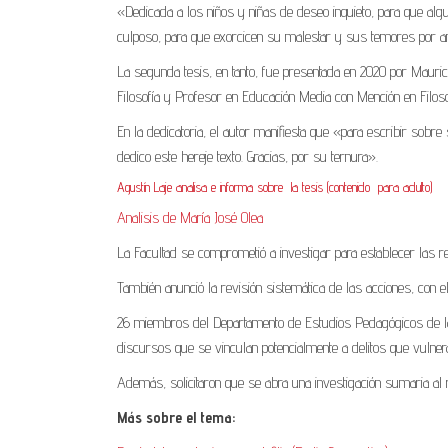
«Dedicada a los niños y niñas de deseo inquieto, para que alg
culposo, para que exorcicen su malestar y sus temores por ama
La segunda tesis, en tanto, fue presentada en 2020 por Mauri
Filosofía y Profesor en Educación Media con Mención en Filoso
En la dedicatoria, el autor manifiesta que «para escribir sobre
dedico este hereje texto. Gracias, por su ternura».
Agustín Laje analisa e informa sobre la tesis (contenido para adulto)
Analisis de María José Olea
La Facultad se comprometió a investigar para establecer las r
También anunció la revisión sistemática de las acciones, con el 
26 miembros del Departamento de Estudios Pedagógicos de la U
discursos que se vinculan potencialmente a delitos que vulnera
Además, solicitaron que se abra una investigación sumaria al 
Más sobre el tema: