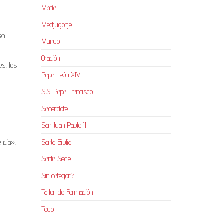
María
Medjugorje
en
Mundo
Oración
es, les
Papa León XIV
S.S. Papa Francisco
Sacerdote
San Juan Pablo II
encia».
Santa Biblia
Santa Sede
Sin categoría
Taller de Formación
Todo