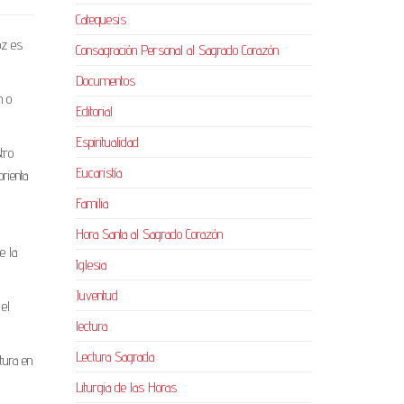
Catequesis
oz es
Consagración Personal al Sagrado Corazón
Documentos
n o
Editorial
Espiritualidad
tro
Eucaristía
rienta
Familia
Hora Santa al Sagrado Corazón
e la
Iglesia
Juventud
 el
lectura
Lectura Sagrada
tura en
Liturgia de las Horas