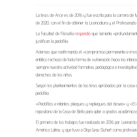
La tesis de Arce es de 2016 y fue escrita para la carrera de 
de 2020, con el fin de obtener la Licenciatura y el Profesorad
La Facultad de Filosofía
respondió
que: lamenta «profundamente
justifican la pedofilia.
Ademas que reafirmando el «compromiso permanente e irrestri
enfático rechazo de toda forma de vulneración hacia las infanci
siempre nuestra actividad formativa, pedagógica e investigativa
derechos de los niños.
Según los planteamientos de las tesis aprobadas por la casa 
pedofilia.
«Pedófilos e infantes: pliegues y repliegues del deseo» y «El 
repositorio de la Casa de Bello para optar a grados académicos
El primero de los trabajos fue realizado en 2016 por Leonardo
América Latina, y que tuvo a Olga Grau Duhart como profesora