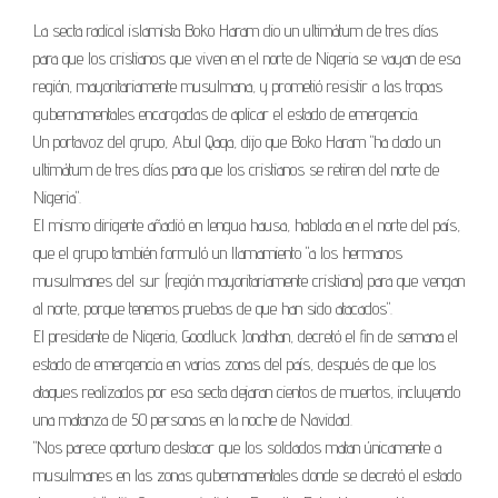
La secta radical islamista Boko Haram dio un ultimátum de tres días
para que los cristianos que viven en el norte de Nigeria se vayan de esa
región, mayoritariamente musulmana, y prometió resistir a las tropas
gubernamentales encargadas de aplicar el estado de emergencia.
Un portavoz del grupo, Abul Qaqa, dijo que Boko Haram "ha dado un
ultimátum de tres días para que los cristianos se retiren del norte de
Nigeria".
El mismo dirigente añadió en lengua hausa, hablada en el norte del país,
que el grupo también formuló un llamamiento "a los hermanos
musulmanes del sur (región mayoritariamente cristiana) para que vengan
al norte, porque tenemos pruebas de que han sido atacados".
El presidente de Nigeria, Goodluck Jonathan, decretó el fin de semana el
estado de emergencia en varias zonas del país, después de que los
ataques realizados por esa secta dejaran cientos de muertos, incluyendo
una matanza de 50 personas en la noche de Navidad.
"Nos parece oportuno destacar que los soldados matan únicamente a
musulmanes en las zonas gubernamentales donde se decretó el estado