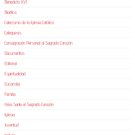
Benedicto XVI
Bioética
Catecismo de la Iglesia Católica
Catequesis
Consagración Personal al Sagrado Corazón
Documentos
Editorial
Espiritualidad
Eucaristía
Familia
Hora Santa al Sagrado Corazón
Iglesia
Juventud