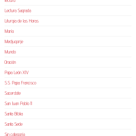
lectura
Lectura Sagrada
Liturgia de las Horas
María
Medjugorje
Mundo
Oración
Papa León XIV
S.S. Papa Francisco
Sacerdote
San Juan Pablo II
Santa Biblia
Santa Sede
Sin categoría