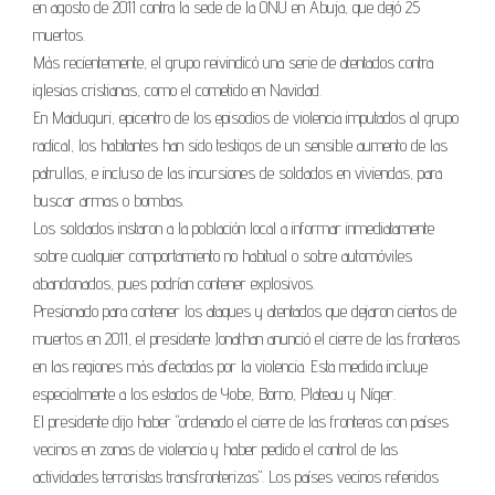
en agosto de 2011 contra la sede de la ONU en Abuja, que dejó 25
muertos.
Más recientemente, el grupo reivindicó una serie de atentados contra
iglesias cristianas, como el cometido en Navidad.
En Maiduguri, epicentro de los episodios de violencia imputados al grupo
radical, los habitantes han sido testigos de un sensible aumento de las
patrullas, e incluso de las incursiones de soldados en viviendas, para
buscar armas o bombas.
Los soldados instaron a la población local a informar inmediatamente
sobre cualquier comportamiento no habitual o sobre automóviles
abandonados, pues podrían contener explosivos.
Presionado para contener los ataques y atentados que dejaron cientos de
muertos en 2011, el presidente Jonathan anunció el cierre de las fronteras
en las regiones más afectadas por la violencia. Esta medida incluye
especialmente a los estados de Yobe, Borno, Plateau y Níger.
El presidente dijo haber "ordenado el cierre de las fronteras con países
vecinos en zonas de violencia y haber pedido el control de las
actividades terroristas transfronterizas". Los países vecinos referidos