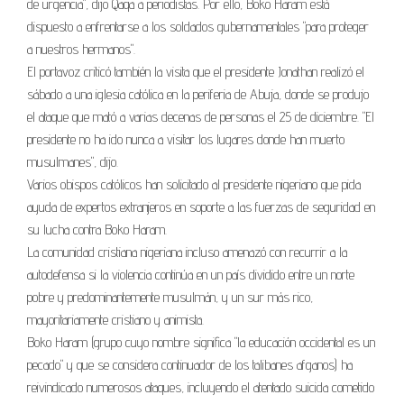
de urgencia", dijo Qaqa a periodistas. Por ello, Boko Haram está
dispuesto a enfrentarse a los soldados gubernamentales "para proteger
a nuestros hermanos".
El portavoz criticó también la visita que el presidente Jonathan realizó el
sábado a una iglesia católica en la periferia de Abuja, donde se produjo
el ataque que mató a varias decenas de personas el 25 de diciembre. "El
presidente no ha ido nunca a visitar los lugares donde han muerto
musulmanes", dijo.
Varios obispos católicos han solicitado al presidente nigeriano que pida
ayuda de expertos extranjeros en soporte a las fuerzas de seguridad en
su lucha contra Boko Haram.
La comunidad cristiana nigeriana incluso amenazó con recurrir a la
autodefensa si la violencia continúa en un país dividido entre un norte
pobre y predominantemente musulmán, y un sur más rico,
mayoritariamente cristiano y animista.
Boko Haram (grupo cuyo nombre significa "la educación occidental es un
pecado" y que se considera continuador de los talibanes afganos) ha
reivindicado numerosos ataques, incluyendo el atentado suicida cometido