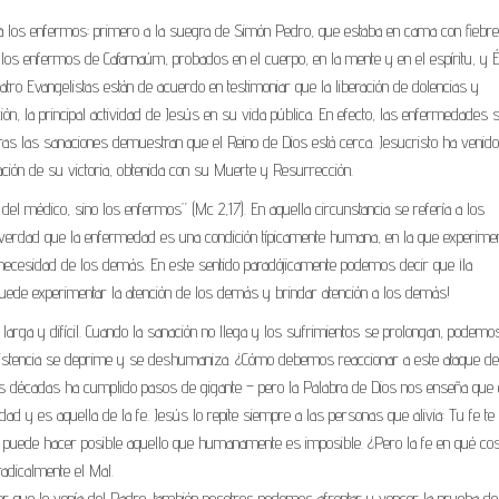
 a los enfermos: primero a la suegra de Simón Pedro, que estaba en cama con fiebre
s los enfermos de Cafarnaúm, probados en el cuerpo, en la mente y en el espíritu, y É
 Evangelistas están de acuerdo en testimoniar que la liberación de dolencias y
ón, la principal actividad de Jesús en su vida pública. En efecto, las enfermedades 
ras las sanaciones demuestran que el Reino de Dios está cerca. Jesucristo ha venido
pación de su victoria, obtenida con su Muerte y Resurrección.
del médico, sino los enfermos” (Mc 2,17). En aquella circunstancia se refería a los
 verdad que la enfermedad es una condición típicamente humana, en la que experim
necesidad de los demás. En este sentido paradójicamente podemos decir que ¡la
ede experimentar la atención de los demás y brindar atención a los demás!
rga y difícil. Cuando la sanación no llega y los sufrimientos se prolongan, podemo
xistencia se deprime y se deshumaniza. ¿Cómo debemos reaccionar a este ataque d
as décadas ha cumplido pasos de gigante – pero la Palabra de Dios nos enseña que 
dad y es aquella de la fe. Jesús lo repite siempre a las personas que alivia: Tu fe te
 fe puede hacer posible aquello que humanamente es imposible. ¿Pero la fe en qué co
radicalmente el Mal.
r que le venía del Padre, también nosotros podemos afrontar y vencer la prueba de