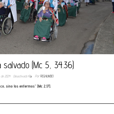
a salvado (Mc 5, 34.36)
o de 2024
Desactivado
Por
REGNUMDEI
o, sino los enfermos” (Mc 2,17).