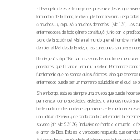
El Evangelio de este domingo nos presenta a Jesús que alivia
tomándola de la mano, la alivia y la hace levantar; luego todo
a muchos… y expulsó a muchos demonios” (Mc 1,34). Los cuatro
enfermedades de todo género constituyó, junto con la predicaci
signo de la acción del Mal en el mundo y en el hombre, mient
derrotar el Mal desde la raíz, y las curaciones son una antici
Un día Jesús dijo: “No son los sanos los que tienen necesidad 
pecadores, que Él vino a llamar y a salvar. Permanece como
fuertemente que no somos autosuficientes, sino que tenemos 
enfermedad puede ser un momento saludable en el cual se pu
Sin embargo, ésta es siempre una prueba que puede hacerse la
permanecer como aplastados, aislados, y entonces nuestra e
Ciertamente con los cuidados apropiados – la medicina en est
una actitud decisiva y de fondo con la cual afrontar la enferme
salvado (cfr Mc 5,34.36). Inclusive de frente a la muerte, la
el amor de Dios. Esta es la verdadera respuesta, que derrota 
Así como Jesús ha afrontado al Maligno con la fuerza del amo