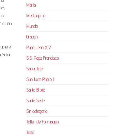
María
 las
ua:
Medjugorje
r a una
Mundo
Oración
 quiere
Papa León XIV
a Salud
S.S. Papa Francisco
Sacerdote
San Juan Pablo II
Santa Biblia
Santa Sede
Sin categoría
Taller de Formación
Todo