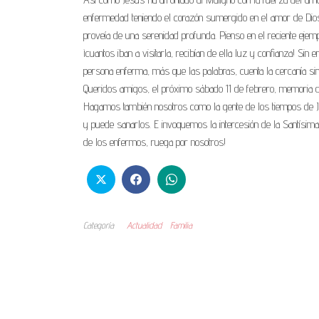
enfermedad teniendo el corazón sumergido en el amor de Dios
proveía de una serenidad profunda. Pienso en el reciente ejemp
¡cuantos iban a visitarla, recibían de ella luz y confianza! S
persona enferma, más que las palabras, cuenta la cercanía sin
Queridos amigos, el próximo sábado 11 de febrero, memoria d
Hagamos también nosotros como la gente de los tiempos de Je
y puede sanarlos. E invoquemos la intercesión de la Santísim
de los enfermos, ruega por nosotros!
Categoría
Actualidad
Familia