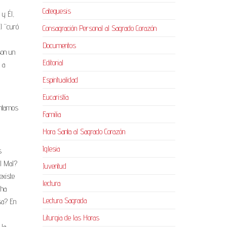
Catequesis
 y Él,
l “curó
Consagración Personal al Sagrado Corazón
Documentos
son un
Editorial
 a
Espiritualidad
Eucaristía
entamos
Familia
Hora Santa al Sagrado Corazón
Iglesia
s
el Mal?
Juventud
existe
lectura
 ha
Lectura Sagrada
sa? En
Liturgia de las Horas
 la