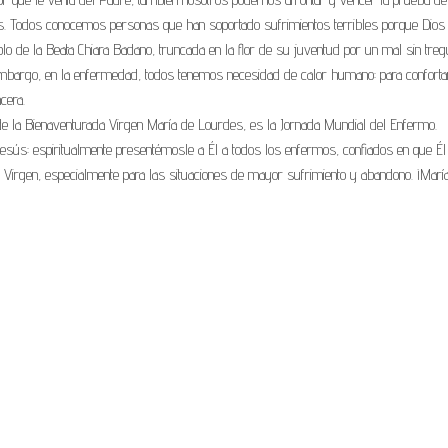
. Todos conocemos personas que han soportado sufrimientos terribles porque Dios
lo de la Beata Chiara Badano, truncada en la flor de su juventud por un mal sin treg
in embargo, en la enfermedad, todos tenemos necesidad de calor humano: para conforta
cera.
e la Bienaventurada Virgen María de Lourdes, es la Jornada Mundial del Enfermo.
sús: espiritualmente presentémosle a Él a todos los enfermos, confiados en que Él
a Virgen, especialmente para las situaciones de mayor sufrimiento y abandono. ¡Marí