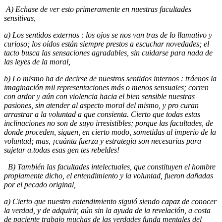
A) Echase de ver esto primeramente en nuestras facultades
sensitivas,
a) Los sentidos externos : los ojos se nos van tras de lo llamativo y
curioso; los oídos están siempre prestos a escuchar novedades; el
tacto busca las sensaciones agradables, sin cui­darse para nada de
las leyes de la moral,
b) Lo mismo ha de decirse de nuestros sentidos internos : tráenos la
imaginación mil representaciones más o menos sensuales; corren
con ardor y aún con violencia hacia el bien sensible nuestras
pasiones, sin atender al aspecto moral del mismo, y pro­ curan
arrastrar a la voluntad a que consienta. Cierto que todas estas
inclinaciones no son de suyo irresistibles; porque las facultades, de
donde proceden, siguen, en cierto modo, sometidas al im­perio de la
voluntad; mas, ¡cuánta fuerza y estra­tegia son necesarias para
sujetar a.todas esas gen­ tes rebeldes!
B) También las facultades intelectuales, que constituyen el hombre
propiamente dicho, el entendimiento y la voluntad, fueron dañadas
por el pecado original,
a) Cierto que nuestro entendimiento siguió siendo capaz de conocer
la verdad, y de adquirir, aún sin la ayuda de la revelación, a costa
de paciente trabajo muchas de las verdades funda­ mentales del