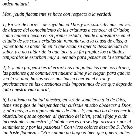
orden natural.
Mas, ¡cuán flacamente se hace con respecto a la verdad!
1) En vez de correr
de suyo hacia Dios y las cosas.divinas, en vez
de alzarse del conocimiento de las criaturas a conocer al Criador,
como hubiera hecho en su primer estado, tiende a abismarse en el
estudio de las cosas cria­das sin remontarse a la causa de ellas, a
poner toda su atención en lo que sacia su apetito desordenado de
saber, y a no cuidar de lo que toca a su fin pro­pio; los cuidados
temporales le estorban muy a menudo para pensar en la eternidad.
2) Y ¡cuán propenso es al error/ Los mil prejuicios que nos atraen,
las pasiones que conmueven nuestra alma y la ciegan para que no
vea la verdad, hartas veces nos hacen caer en el error, y
precisamente en las cuestiones más importantes de las que depende
toda nuestra vida moral,
b) La misma voluntad nuestra, en vez de someterse a la de Dios,
tiene sus pujos de independencia; cuéstale mucho obedecer a Dios,
y, aún más, a los representantes de Dios. Y, cuando ha de vencer los
obstáculos que se oponen al ejercicio del bien, ¡cuán floja y cuán
inconstante se muestra! ¿Cuántas veces no se deja arrastrar por el
sentimiento y por las pasiones? Con vivos colores describe S. Pablo
tan triste flaqueza : “Por cuanto no hago el bien que quiero, antes