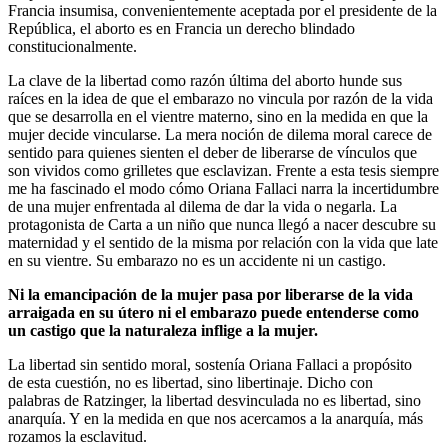
Francia insumisa, convenientemente aceptada por el presidente de la
República, el aborto es en Francia un derecho blindado
constitucionalmente.
La clave de la libertad como razón última del aborto hunde sus
raíces en la idea de que el embarazo no vincula por razón de la vida
que se desarrolla en el vientre materno, sino en la medida en que la
mujer decide vincularse. La mera noción de dilema moral carece de
sentido para quienes sienten el deber de liberarse de vínculos que
son vividos como grilletes que esclavizan. Frente a esta tesis siempre
me ha fascinado el modo cómo Oriana Fallaci narra la incertidumbre
de una mujer enfrentada al dilema de dar la vida o negarla. La
protagonista de Carta a un niño que nunca llegó a nacer descubre su
maternidad y el sentido de la misma por relación con la vida que late
en su vientre. Su embarazo no es un accidente ni un castigo.
Ni la emancipación de la mujer pasa por liberarse de la vida
arraigada en su útero ni el embarazo puede entenderse como
un castigo que la naturaleza inflige a la mujer.
La libertad sin sentido moral, sostenía Oriana Fallaci a propósito
de esta cuestión, no es libertad, sino libertinaje. Dicho con
palabras de Ratzinger, la libertad desvinculada no es libertad, sino
anarquía. Y en la medida en que nos acercamos a la anarquía, más
rozamos la esclavitud.