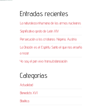
Entradas recientes
La naturaleza inhumana de las armas nucleares
Significativo gesto de León XIV
Persecución a los cristianos: Nigeria, Austria
La Oración: es el Espíritu Santo el que nos enseña
a rezar.
Yo soy el pan vivo: transubstanciación
Categorías
Actualidad
Benedicto XVI
Bioética