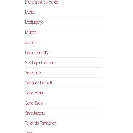
Liturgia de las Horas
María
Medjugorje
Mundo
Oración
Papa León XIV
S.S. Papa Francisco
Sacerdote
San Juan Pablo II
Santa Biblia
Santa Sede
Sin categoría
Taller de Formación