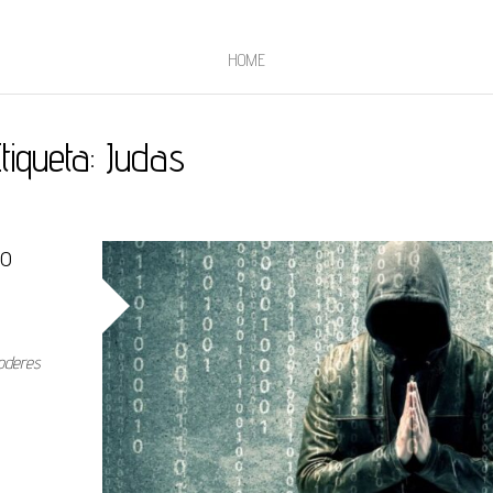
HOME
tiqueta:
Judas
zo
poderes