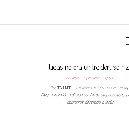
REGNUMDEI
E
Judas no era un traidor, se hi
Actualidad
Espiritualidad
Iglesia
Por
REGNUMDEI
3 de febrero de 2026
Desactivado
Ciego, resentido y atraído por falsas seguridades y 
aparentes despreció a Jesús