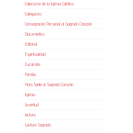
Catecismo de la Iglesia Católica
Catequesis
Consagración Personal al Sagrado Corazón
Documentos
Editorial
Espiritualidad
Eucaristía
Familia
Hora Santa al Sagrado Corazón
Iglesia
Juventud
lectura
Lectura Sagrada