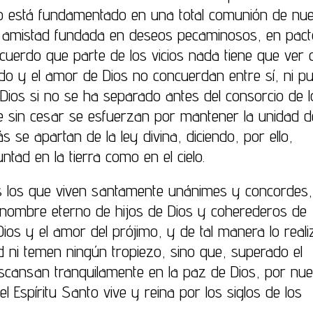
no está fundamentado en una total comunión de nue
na amistad fundada en deseos pecaminosos, en pac
 acuerdo que parte de los vicios nada tiene que ver 
ndo y el amor de Dios no concuerdan entre sí, ni p
 Dios si no se ha separado antes del consorcio de l
e sin cesar se esfuerzan por mantener la unidad d
ás se apartan de la ley divina, diciendo, por ello,
ntad en la tierra como en el cielo.
os los que viven santamente unánimes y concordes,
 nombre eterno de hijos de Dios y coherederos de
 Dios y el amor del prójimo, y de tal manera lo reali
 ni temen ningún tropiezo, sino que, superado el
scansan tranquilamente en la paz de Dios, por nue
l Espíritu Santo vive y reina por los siglos de los