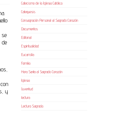
Catecismo de la Iglesia Católica
na.
Catequesis
ello
Consagración Personal al Sagrado Corazón
Documentos
a se
Editorial
z de
Espiritualidad
Eucaristía
Familia
mos,
Hora Santa al Sagrado Corazón
Iglesia
 con
Juventud
s, y
lectura
Lectura Sagrada