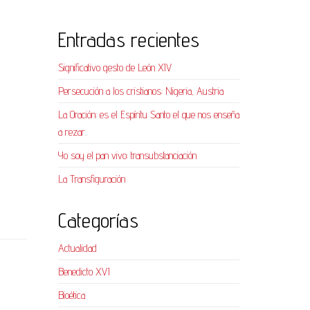
Entradas recientes
Significativo gesto de León XIV
Persecución a los cristianos: Nigeria, Austria
La Oración: es el Espíritu Santo el que nos enseña
a rezar.
Yo soy el pan vivo: transubstanciación
La Transfiguración
Categorías
Actualidad
Benedicto XVI
Bioética