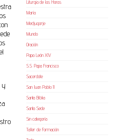
Liturgia de las Horas
stra
María
tos
con
Medjugorje
uede
Mundo
os
Oración
el
Papa León XIV
S.S. Papa Francisco
Sacerdote
 y
San Juan Pablo II
Santa Biblia
za
Santa Sede
Sin categoría
stro
Taller de Formación