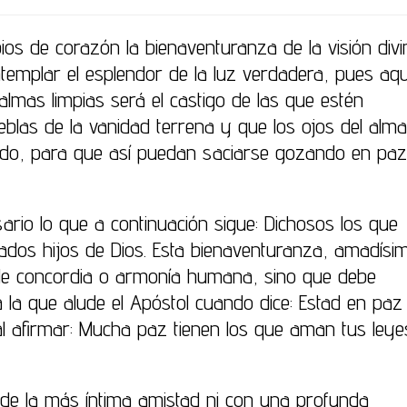
os de corazón la bienaventuranza de la visión divi
mplar el esplendor de la luz verdadera, pues aqu
almas limpias será el castigo de las que estén
eblas de la vanidad terrena y que los ojos del alm
cado, para que así puedan saciarse gozando en pa
rio lo que a continuación sigue: Dichosos los que
mados hijos de Dios. Esta bienaventuranza, amadísi
e de concordia o armonía humana, sino que debe
 la que alude el Apóstol cuando dice: Estad en paz
a al afirmar: Mucha paz tienen los que aman tus leye
s de la más íntima amistad ni con una profunda