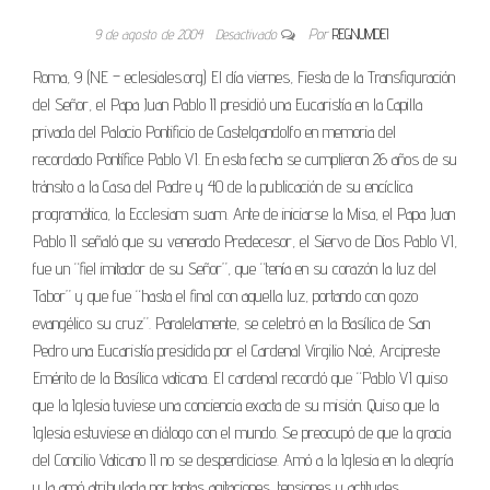
9 de agosto de 2004
Desactivado
Por
REGNUMDEI
Roma, 9 (NE – eclesiales.org) El día viernes, Fiesta de la Transfiguración
del Señor, el Papa Juan Pablo II presidió una Eucaristía en la Capilla
privada del Palacio Pontificio de Castelgandolfo en memoria del
recordado Pontífice Pablo VI. En esta fecha se cumplieron 26 años de su
tránsito a la Casa del Padre y 40 de la publicación de su encíclica
programática, la Ecclesiam suam. Ante de iniciarse la Misa, el Papa Juan
Pablo II señaló que su venerado Predecesor, el Siervo de Dios Pablo VI,
fue un “fiel imitador de su Señor”, que “tenía en su corazón la luz del
Tabor” y que fue “hasta el final con aquella luz, portando con gozo
evangélico su cruz”. Paralelamente, se celebró en la Basílica de San
Pedro una Eucaristía presidida por el Cardenal Virgilio Noé, Arcipreste
Emérito de la Basílica vaticana. El cardenal recordó que “Pablo VI quiso
que la Iglesia tuviese una conciencia exacta de su misión. Quiso que la
Iglesia estuviese en diálogo con el mundo. Se preocupó de que la gracia
del Concilio Vaticano II no se desperdiciase. Amó a la Iglesia en la alegría
y la amó atribulada por tantas agitaciones, tensiones y actitudes