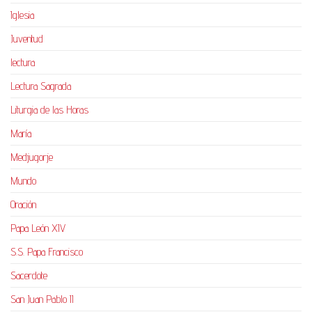
Iglesia
Juventud
lectura
Lectura Sagrada
Liturgia de las Horas
María
Medjugorje
Mundo
Oración
Papa León XIV
S.S. Papa Francisco
Sacerdote
San Juan Pablo II