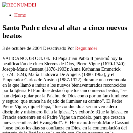
REGNUMDEI
Home
Santo Padre eleva al altar a cinco nuevos
beatos
3 de octubre de 2004
Desactivado
Por
Regnumdei
VATICANO, 03 Oct. 04.- El Papa Juan Pablo II presidió hoy la
beatificación de cinco Siervos de Dios, Pierre Vigne (1670-1740);
Joseph-Marie Cassant (1878-1903); Anna Katharina Emmerick
(1774-1824); María Ludovica De Angelis (1880-1962); y el
Emperador Carlos de Austria (1887-1922); durante una ceremonia
en la que llamó a imitar a los nuevos bienaventurados reconocidos
por la Iglesia.El Pontífice destacó que los cinco nuevos beatos, “se
han dejado guiar por la Palabra de Dios como por un faro luminoso
y seguro, que nunca ha dejado de iluminar su camino”. El Padre
Pierre Vigne, dijo el Papa, “fue conducido a ser un verdadero
discípulo y misionero fiel a la Iglesia”; y exhortó: ¡Que la Iglesia en
Francia encuentre en el Padre Vigne un modelo, para que crezcan
nuevas semillas del Evangelio!”. El Hermano Joseph-Marie Cassant
“puso todos los días su confianza en Dios, en la contemplación del