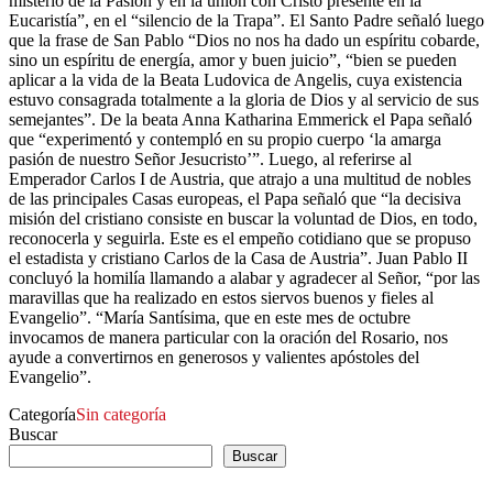
misterio de la Pasión y en la unión con Cristo presente en la
Eucaristía”, en el “silencio de la Trapa”. El Santo Padre señaló luego
que la frase de San Pablo “Dios no nos ha dado un espíritu cobarde,
sino un espíritu de energía, amor y buen juicio”, “bien se pueden
aplicar a la vida de la Beata Ludovica de Angelis, cuya existencia
estuvo consagrada totalmente a la gloria de Dios y al servicio de sus
semejantes”. De la beata Anna Katharina Emmerick el Papa señaló
que “experimentó y contempló en su propio cuerpo ‘la amarga
pasión de nuestro Señor Jesucristo’”. Luego, al referirse al
Emperador Carlos I de Austria, que atrajo a una multitud de nobles
de las principales Casas europeas, el Papa señaló que “la decisiva
misión del cristiano consiste en buscar la voluntad de Dios, en todo,
reconocerla y seguirla. Este es el empeño cotidiano que se propuso
el estadista y cristiano Carlos de la Casa de Austria”. Juan Pablo II
concluyó la homilía llamando a alabar y agradecer al Señor, “por las
maravillas que ha realizado en estos siervos buenos y fieles al
Evangelio”. “María Santísima, que en este mes de octubre
invocamos de manera particular con la oración del Rosario, nos
ayude a convertirnos en generosos y valientes apóstoles del
Evangelio”.
Categoría
Sin categoría
Buscar
Buscar