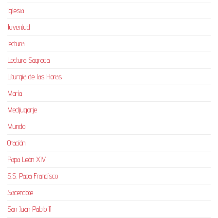
Iglesia
Juventud
lectura
Lectura Sagrada
Liturgia de las Horas
María
Medjugorje
Mundo
Oración
Papa León XIV
S.S. Papa Francisco
Sacerdote
San Juan Pablo II