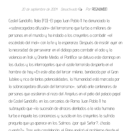
20 de septiembre de 2004
Desactivado
Por
REGNUMDEI
Castel Gandolfo, Italia (FD).-El papa Juan Pablo II ha denunciado la
«sobrecogedora difusión» del terrorismo que turba a millones de
personas en el mundo y ha instado a los creyentes a combatir «el
escándalo del mal» con la fe y la esperanza. Después de insistir ayer en
la necesidad de perseverar en el diálogo para combatir el odio y la
violencia en Irak y Oriente Medio, el Pontífice se detuvo este domingo en
las dudas y los interrogantes que el azote terrorista despierta en el
hombre de hoy.»En este alba del tercer milenio, bendecida por el Gran
Jubileo y rica de tantas potencialidades, la Humanidad está marcada por
la sobrecogedora difusión del terrorismo», señaló ante centenares de
personas que asistieron al rezo del Angelus en el patio del palacio papal
de Castel Gandolfo, en las cercanías de Roma. Juan Pablo II ha
subrayado que «la sucesión de atroces atentados a la vida humana
turba e inquieta las conciencias y suscita en los creyentes la sufrida
pregunta que ya aparece en los Salmos: ¿por qué Señor?, ¿hasta
cuando?». Tras esta constatación, el Papa analizó el problema desde el