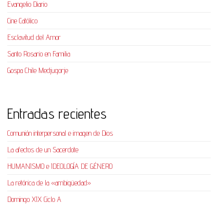
Evangelio Diario
Cine Católico
Esclavitud del Amor
Santo Rosario en Familia
Gospa Chile Medjugorje
Entradas recientes
Comunión interpersonal e imagen de Dios
La afectos de un Sacerdote
HUMANISMO e IDEOLOGÍA DE GÉNERO
La retórica de la «ambigüedad»
Domingo XIX Ciclo A