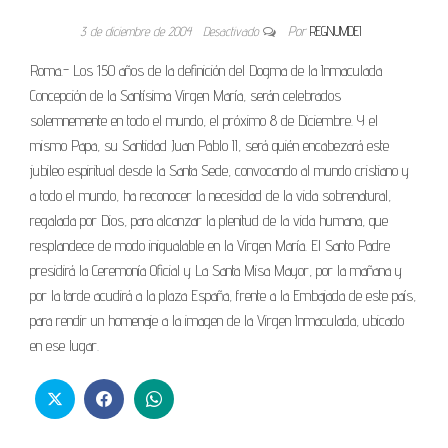
3 de diciembre de 2004
Desactivado
Por
REGNUMDEI
Roma.- Los 150 años de la definición del Dogma de la Inmaculada
Concepción de la Santísima Virgen María, serán celebrados
solemnemente en todo el mundo, el próximo 8 de Diciembre. Y el
mismo Papa, su Santidad Juan Pablo II, será quién encabezará este
jubileo espiritual desde la Santa Sede, convocando al mundo cristiano y
a todo el mundo, ha reconocer la necesidad de la vida sobrenatural,
regalada por Dios, para alcanzar la plenitud de la vida humana, que
resplandece de modo inigualable en la Virgen María. El Santo Padre
presidirá la Ceremonía Oficial y La Santa Misa Mayor, por la mañana y
por la tarde acudirá a la plaza España, frente a la Embajada de este país,
para rendir un homenaje a la imagen de la Virgen Inmaculada, ubicado
en ese lugar.