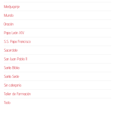
Medjugorje
Mundo
Oración
Papa León XIV
S.S. Papa Francisco
Sacerdote
San Juan Pablo II
Santa Biblia
Santa Sede
Sin categoría
Taller de Formación
Todo