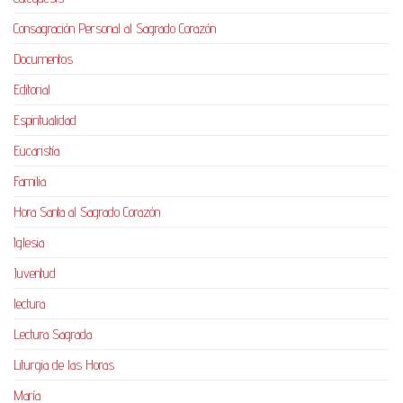
Consagración Personal al Sagrado Corazón
Documentos
Editorial
Espiritualidad
Eucaristía
Familia
Hora Santa al Sagrado Corazón
Iglesia
Juventud
lectura
Lectura Sagrada
Liturgia de las Horas
María