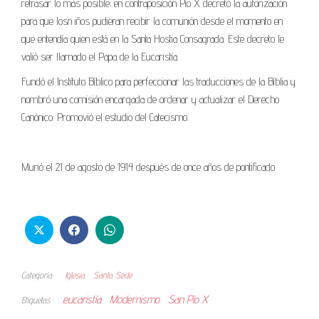
retrasar lo más posible; en contraposición Pío X decretó la autorización
para que losn iños pudieran recibir la comunión desde el momento en
que entendía quien está en la Santa Hostia Consagrada. Este decreto le
valió ser llamado el Papa de la Eucaristía.
Fundó el Instituto Bíblico para perfeccionar las traducciones de la Biblia y
nombró una comisión encargada de ordenar y actualizar el Derecho
Canónico. Promovió el estudio del Catecismo.
Murió el 21 de agosto de 1914 después de once años de pontificado.
Categoría
Iglesia
Santa Sede
eucaristía
Modernismo
San Pío X
Etiquetas