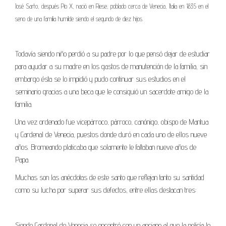
José Sarto, después Pío X, nació en Riese, poblado cerca de Venecia, Italia en 1835 en el
seno de una familia humilde siendo el segundo de diez hijos.
Todavía siendo niño perdió a su padre por lo que pensó dejar de estudiar
para ayudar a su madre en los gastos de manutención de la familia, sin
embargo ésta se lo impidió y pudo continuar sus estudios en el
seminario gracias a una beca que le consiguió un sacerdote amigo de la
familia.
Una vez ordenado fue vicepárroco, párroco, canónigo, obispo de Mantua
y Cardenal de Venecia, puestos donde duró en cada uno de ellos nueve
años. Bromeando platicaba que solamente le faltaban nueve años de
Papa.
Muchas son las anécdotas de este santo que reflejan tanto su santidad
como su lucha por superar sus defectos, entre ellas destacan tres:
Siendo Cardenal de Venecia se encontró con un anciano al que la policía le