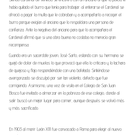
había quitado el burro que tenía para trabajar; al enterarse el Cardenal se
ofreció a pagar la multa que le cobraban y a acompañarlo a recoger el
burro porque exigían al anciano que lo respaldara una persona de
confianza. Ante la negativa del anciano para que lo acompañara el
Cardenal afirmó que si una obra buena no costaba no merecía gran
recompensa
Cuando era un sacerdote joven, José Sarto, estando con su hermana se
quejó de dolor de muelas lo que provocó que ella lo criticara y lo tachara
de quejoso y flojo respondiéndole con una bofetada. Sintiéndose
avergonzado se disculpó por ser tan violento, defecto que fue
corrigiendo. Asimismo, una vez de visita en el Colegio de San Juan
Bosco fue invitado a almorzar en la pobreza de ese colegio, donde al
salir buscó un mejor lugar para comer, aunque después se volvió más
y más sacrificado.
En 1903 al morir León XIII fue convocado a Roma para elegir al nuevo