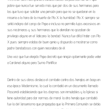
pobre que nunca fue servido más que por dos de sus hermanas para
las que tuvo que solicitar una pensión para que no se quedaran en la
miseria a la hora de la muerte de Pío X; la humildad: Pío X siempre se
sintió indigno del cargo de Papa e incluso no permitía lujos excesivos en
sus recámaras y sus hermanas que lo atendían no gozaban de
privilegio alguno en el Vaticano; la bondad: Nunca fue difícil tratar con Pío
X pues siempre estaba de buen genio y dispuesto a mostrarse como
padre bondadosos con quien necesitara de él.
Una vez que fue elegido Papa decretó que ningún gobernante podía vetar
a Cardenal alguno para Sumo Pontífice.
Dentro de sus obras destaca el combate contra dos herejías en boga en
esa época: Modernismo, la cual la combatió en un documento llamado
Pascendi estableciendo que los dogmas son inmutables y la Iglesia si
tiene autoridad para dar normas de moral; la otra herejía que combatió
fue la del Jansenismo que propagaba que la Primera Comunión se debía