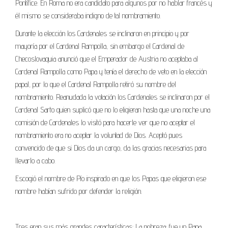
Pontífice. En Roma no era candidato para algunos por no hablar francés y
él mismo se consideraba indigno de tal nombramiento.
Durante la elección los Cardenales se inclinaron en principio y por
mayoría por el Cardenal Rampolla, sin embargo el Cardenal de
Checoslovaquia anunció que el Emperador de Austria no aceptaba al
Cardenal Rampolla como Papa y tenía el derecho de veto en la elección
papal, por lo que el Cardenal Rampolla retiró su nombre del
nombramiento. Reanudada la votación los Cardenales se inclinaron por el
Cardenal Sarto quien suplicó que no lo eligieran hasta que una noche una
comisión de Cardenales lo visitó para hacerle ver que no aceptar el
nombramiento era no aceptar la voluntad de Dios. Aceptó pues
convencido de que si Dios da un cargo, da las gracias necesarias para
llevarlo a cabo.
Escogió el nombre de Pío inspirado en que los Papas que eligieron ese
nombre habían sufrido por defender la religión.
Tres eran sus más grandes características: La pobreza: fue un Papa