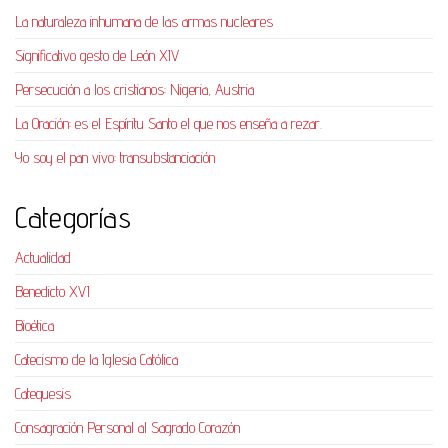
La naturaleza inhumana de las armas nucleares
Significativo gesto de León XIV
Persecución a los cristianos: Nigeria, Austria
La Oración: es el Espíritu Santo el que nos enseña a rezar.
Yo soy el pan vivo: transubstanciación
Categorías
Actualidad
Benedicto XVI
Bioética
Catecismo de la Iglesia Católica
Catequesis
Consagración Personal al Sagrado Corazón