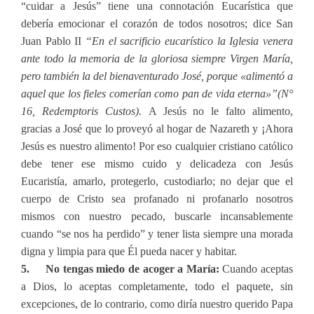
“cuidar a Jesús” tiene una connotación Eucarística que
debería emocionar el corazón de todos nosotros; dice San
Juan Pablo II
“En el sacrificio eucarístico la Iglesia venera
ante todo la memoria de la gloriosa siempre Virgen María,
pero también la del bienaventurado José, porque «alimentó a
aquel que los fieles comerían como pan de vida eterna»”(N°
16, Redemptoris Custos).
A Jesús no le falto alimento,
gracias a José que lo proveyó al hogar de Nazareth y ¡Ahora
Jesús es nuestro alimento! Por eso cualquier cristiano católico
debe tener ese mismo cuido y delicadeza con Jesús
Eucaristía, amarlo, protegerlo, custodiarlo; no dejar que el
cuerpo de Cristo sea profanado ni profanarlo nosotros
mismos con nuestro pecado, buscarle incansablemente
cuando “se nos ha perdido” y tener lista siempre una morada
digna y limpia para que Él pueda nacer y habitar.
5. No tengas miedo de acoger a María:
Cuando aceptas
a Dios, lo aceptas completamente, todo el paquete, sin
excepciones, de lo contrario, como diría nuestro querido Papa