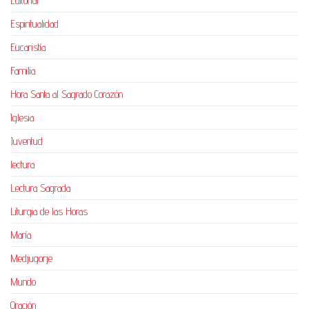
Editorial
Espiritualidad
Eucaristía
Familia
Hora Santa al Sagrado Corazón
Iglesia
Juventud
lectura
Lectura Sagrada
Liturgia de las Horas
María
Medjugorje
Mundo
Oración