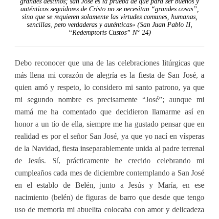
grandes destinos; san José es la prueba de que para ser buenos y
auténticos seguidores de Cristo no se necesitan “grandes cosas”,
sino que se requieren solamente las virtudes comunes, humanas,
sencillas, pero verdaderas y auténticas» (San Juan Pablo II,
“Redemptoris Custos” N° 24)
Debo reconocer que una de las celebraciones litúrgicas que
más llena mi corazón de alegría es la fiesta de San José, a
quien amó y respeto, lo considero mi santo patrono, ya que
mi segundo nombre es precisamente “José”; aunque mi
mamá me ha comentado que decidieron llamarme así en
honor a un tío de ella, siempre me ha gustado pensar que en
realidad es por el señor San José, ya que yo nací en vísperas
de la Navidad, fiesta inseparablemente unida al padre terrenal
de Jesús. Sí, prácticamente he crecido celebrando mi
cumpleaños cada mes de diciembre contemplando a San José
en el establo de Belén, junto a Jesús y María, en ese
nacimiento (belén) de figuras de barro que desde que tengo
uso de memoria mi abuelita colocaba con amor y delicadeza