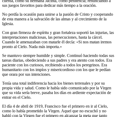
cuerda, como su hermana Jacinta, como penitencia; renunciando a
sus juegos favoritos para dedicar más tiempo a la oración.
No perdía la ocasión para unirse a la pasión de Cristo y cooperando
de esta manera a la salvación de las almas y al crecimiento de la
Iglesia.
Con gran firmeza de espíritu y gran fortaleza soportó las injurias, las
interpretaciones maliciosas, las persecuciones, hasta la cárcel.
Cuando le amenazaban con matarle él decía: «Si nos matan iremos
pronto al Cielo. Nada más importa.»
Se mantuvo siempre humilde y simple. Continuó haciendo todas sus
tareas diarias, obedeciendo a sus padres y era atento con todos. Era
paciente con los curiosos, recibiendo a todos los peregrinos. Era
humanitario con los impíos y misericordioso con los que le pedían
que orara por sus intenciones.
Tenía una total indiferencia hacia los bienes terrenales y por su
propia vida y salud. Como le había sido comunicado por la Virgen
que su vida sería breve, pasaba los días en ardiente expectación de
entrar en el Cielo.
El día 4 de abril de 1919, Francisco fue el primero en ir al Cielo,
como lo había prometido la Virgen. Aquel que no escuchó y no
habló con la Virgen fue el primero en alcanzar la meta que tanto