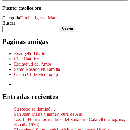
Fuente: catolico.org
Categoría
Familia
Iglesia
María
Buscar
Buscar
Paginas amigas
Evangelio Diario
Cine Católico
Esclavitud del Amor
Santo Rosario en Familia
Gospa Chile Medjugorje
Entradas recientes
Su rostro se iluminó…
San Juan María Vianney, cura de Ars
Los 15 Hermanos mártires del Sanatorio Calafell (Tarragona,
España 1936)
El cardenal Simoni celebra Misa donde pasó 18 años