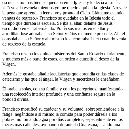
escuela sino más bien se quedaba en la Iglesia y le decía a Lucía:
«Tú ve a la escuela mientras yo me quedo aquí en la Iglesia. No vale
la pena que aprenda a leer si voy pronto al Cielo. Llámame cuando
vengas de regreso.» Francisco se quedaba en la Iglesia todo el
tiempo que duraba la escuela. Se iba al altar, delante de Jesús
escondido en el Tabernáculo. Ponía sus manos en el altar y
arrodillándose adoraba a su Señor y Dios realmente presente. Allí el
consolaba a su Señor y allí mismo le encontraba Lucía cuando venía
de regreso de la escuela.
Francisco rezaba los quince misterios del Santo Rosario diariamente,
y muchos más a parte de estos, en orden a cumplir el deseo de la
Virgen.
Además le gustaba añadir jaculatorias que aprendía en las clases de
catecismo y las que el ángel, la Virgen y sacerdotes le enseñaban.
Él oraba a solas, con su familia y con los peregrinos, manifestando
una recolección interior profunda y una confianza segura en la
bondad divina.
Francisco mortificó su carácter y su voluntad, sobreponiéndose a la
fatiga, negándose a sí mismo la comida para poder dársela a los
pobres; no tomando agua por días completos, especialmente en los
meces más calientes; ayunando durante la Cuaresma; usando una