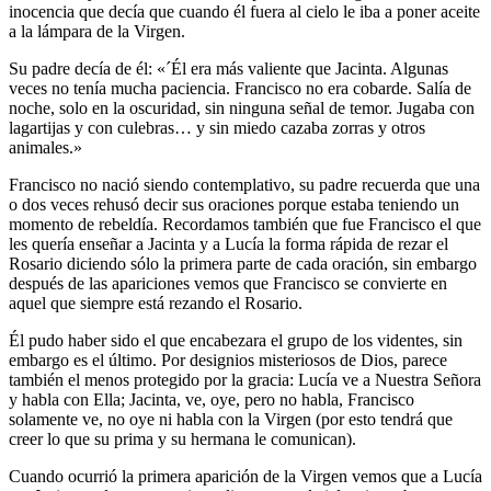
inocencia que decía que cuando él fuera al cielo le iba a poner aceite
a la lámpara de la Virgen.
Su padre decía de él: «´Él era más valiente que Jacinta. Algunas
veces no tenía mucha paciencia. Francisco no era cobarde. Salía de
noche, solo en la oscuridad, sin ninguna señal de temor. Jugaba con
lagartijas y con culebras… y sin miedo cazaba zorras y otros
animales.»
Francisco no nació siendo contemplativo, su padre recuerda que una
o dos veces rehusó decir sus oraciones porque estaba teniendo un
momento de rebeldía. Recordamos también que fue Francisco el que
les quería enseñar a Jacinta y a Lucía la forma rápida de rezar el
Rosario diciendo sólo la primera parte de cada oración, sin embargo
después de las apariciones vemos que Francisco se convierte en
aquel que siempre está rezando el Rosario.
Él pudo haber sido el que encabezara el grupo de los videntes, sin
embargo es el último. Por designios misteriosos de Dios, parece
también el menos protegido por la gracia: Lucía ve a Nuestra Señora
y habla con Ella; Jacinta, ve, oye, pero no habla, Francisco
solamente ve, no oye ni habla con la Virgen (por esto tendrá que
creer lo que su prima y su hermana le comunican).
Cuando ocurrió la primera aparición de la Virgen vemos que a Lucía