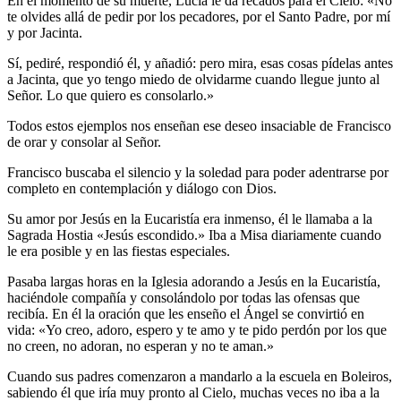
En el momento de su muerte, Lucía le da recados para el Cielo: «No
te olvides allá de pedir por los pecadores, por el Santo Padre, por mí
y por Jacinta.
Sí, pediré, respondió él, y añadió: pero mira, esas cosas pídelas antes
a Jacinta, que yo tengo miedo de olvidarme cuando llegue junto al
Señor. Lo que quiero es consolarlo.»
Todos estos ejemplos nos enseñan ese deseo insaciable de Francisco
de orar y consolar al Señor.
Francisco buscaba el silencio y la soledad para poder adentrarse por
completo en contemplación y diálogo con Dios.
Su amor por Jesús en la Eucaristía era inmenso, él le llamaba a la
Sagrada Hostia «Jesús escondido.» Iba a Misa diariamente cuando
le era posible y en las fiestas especiales.
Pasaba largas horas en la Iglesia adorando a Jesús en la Eucaristía,
haciéndole compañía y consolándolo por todas las ofensas que
recibía. En él la oración que les enseño el Ángel se convirtió en
vida: «Yo creo, adoro, espero y te amo y te pido perdón por los que
no creen, no adoran, no esperan y no te aman.»
Cuando sus padres comenzaron a mandarlo a la escuela en Boleiros,
sabiendo él que iría muy pronto al Cielo, muchas veces no iba a la