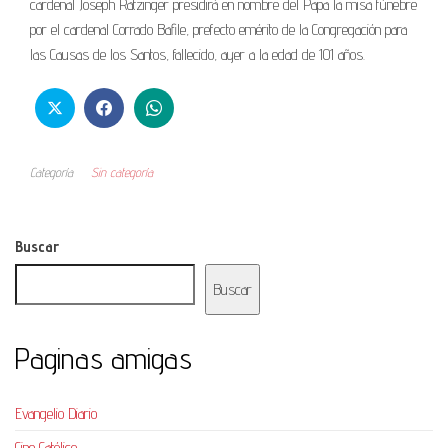
cardenal Joseph Ratzinger presidirá en nombre del Papa la misa fúnebre
por el cardenal Corrado Bafile, prefecto emérito de la Congregación para
las Causas de los Santos, fallecido, ayer a la edad de 101 años.
Categoría
Sin categoría
Buscar
Buscar
Paginas amigas
Evangelio Diario
Cine Católico