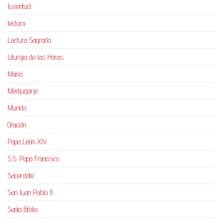
Juventud
lectura
Lectura Sagrada
Liturgia de las Horas
María
Medjugorje
Mundo
Oración
Papa León XIV
S.S. Papa Francisco
Sacerdote
San Juan Pablo II
Santa Biblia