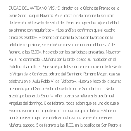
CIUDAD DEL VATICANO (VIS).-El director de la Oficina de Prensa de la
Santa Sede, Joaquín Navarro-Valls, efectuó esta mañana la siguiente
declaración: «El estado de salud del Papa ha mejorado». «Juan Pablo II
se alimenta con regularidad». «Los análisis confirman que el cuadro
clínico es estable». «Teniendo en cuenta la evolución favorable de la
patología respiratoria, se emitirá un nuevo comunicado el lunes, 7 de
febrero, a las 12,00». Hablando con los periodistas presentes, Navarro-
Valls, ha comentado: «Mañana por la tarde, desde su habitación en el
Policlínico Gemelli, el Papa verá por televisión la ceremonia de la fiesta de
la Virgen de la Confianza, patrona del Seminario Romano Mayor, que se
celebrará en el Aula Pablo VI del Vaticano». «Leerá el texto del discurso
preparado por el Santo Padre el sustituto de la Secretaría de Estado,
arzobispo Leonardo Sandri». «Por cuanto se refiere a la oración del
Angelus del domingo, 6 de febrero, todos saben que es una cita que el
Papa considera muy importante y a la que no quiere faltar». «Mañana
podré precisar mejor la modalidad del rezo de la oración mariana».
Mañana, sábado, 5 de febrero a las 11,00, en la basílica de San Pedro, el