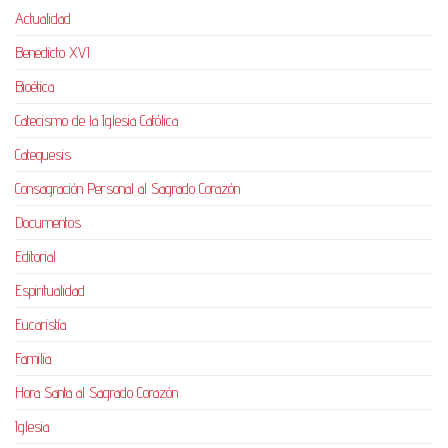
Actualidad
Benedicto XVI
Bioética
Catecismo de la Iglesia Católica
Catequesis
Consagración Personal al Sagrado Corazón
Documentos
Editorial
Espiritualidad
Eucaristía
Familia
Hora Santa al Sagrado Corazón
Iglesia