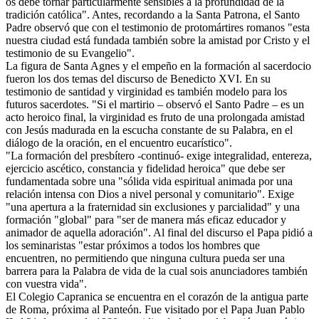
os debe tornar particularmente sensibles a la profundidad de la
tradición católica". Antes, recordando a la Santa Patrona, el Santo
Padre observó que con el testimonio de protomártires romanos "esta
nuestra ciudad está fundada también sobre la amistad por Cristo y el
testimonio de su Evangelio".
La figura de Santa Agnes y el empeño en la formación al sacerdocio
fueron los dos temas del discurso de Benedicto XVI. En su
testimonio de santidad y virginidad es también modelo para los
futuros sacerdotes. "Si el martirio – observó el Santo Padre – es un
acto heroico final, la virginidad es fruto de una prolongada amistad
con Jesús madurada en la escucha constante de su Palabra, en el
diálogo de la oración, en el encuentro eucarístico".
"La formación del presbítero -continuó- exige integralidad, entereza,
ejercicio ascético, constancia y fidelidad heroica" que debe ser
fundamentada sobre una "sólida vida espiritual animada por una
relación intensa con Dios a nivel personal y comunitario". Exige
"una apertura a la fraternidad sin exclusiones y parcialidad" y una
formación "global" para "ser de manera más eficaz educador y
animador de aquella adoración". Al final del discurso el Papa pidió a
los seminaristas "estar próximos a todos los hombres que
encuentren, no permitiendo que ninguna cultura pueda ser una
barrera para la Palabra de vida de la cual sois anunciadores también
con vuestra vida".
El Colegio Capranica se encuentra en el corazón de la antigua parte
de Roma, próxima al Panteón. Fue visitado por el Papa Juan Pablo