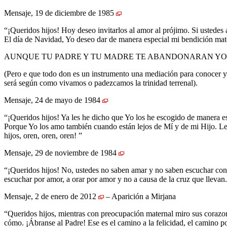
Mensaje, 19 de diciembre de 1985
“¡Queridos hijos! Hoy deseo invitarlos al amor al prójimo. Si ustedes
El día de Navidad, Yo deseo dar de manera especial mi bendición mate
AUNQUE TU PADRE Y TU MADRE TE ABANDONARAN Y
(Pero e que todo don es un instrumento una mediación para conocer y p
será según como vivamos o padezcamos la trinidad terrenal).
Mensaje, 24 de mayo de 1984
“¡Queridos hijos! Ya les he dicho que Yo los he escogido de manera e
Porque Yo los amo también cuando están lejos de Mí y de mi Hijo. Les
hijos, oren, oren, oren! ”
Mensaje, 29 de noviembre de 1984
“¡Queridos hijos! No, ustedes no saben amar y no saben escuchar con a
escuchar por amor, a orar por amor y no a causa de la cruz que llevan
Mensaje, 2 de enero de 2012
– Aparición a Mirjana
“Queridos hijos, mientras con preocupación maternal miro sus corazon
cómo. ¡Ábranse al Padre! Ese es el camino a la felicidad, el camino p