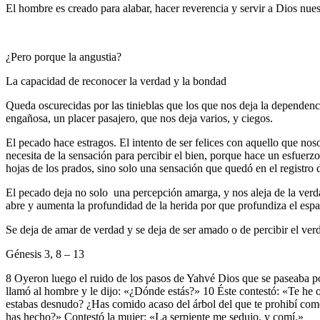
El hombre es creado para alabar, hacer reverencia y servir a Dios nu
¿Pero porque la angustia?
La capacidad de reconocer la verdad y la bondad
Queda oscurecidas por las tinieblas que los que nos deja la dependenci
engañosa, un placer pasajero, que nos deja varios, y ciegos.
El pecado hace estragos. El intento de ser felices con aquello que nos
necesita de la sensación para percibir el bien, porque hace un esfuerzo
hojas de los prados, sino solo una sensación que quedó en el registro d
El pecado deja no solo
una percepción amarga, y nos aleja de la verd
abre y aumenta la profundidad de la herida por que profundiza el es
Se deja de amar de verdad y se deja de ser amado o de percibir el ver
Génesis 3, 8 – 13
8 Oyeron luego el ruido de los pasos de Yahvé Dios que se paseaba por 
llamó al hombre y le dijo: «¿Dónde estás?» 10 Éste contestó: «Te he 
estabas desnudo? ¿Has comido acaso del árbol del que te prohibí com
has hecho?» Contestó la mujer: «La serpiente me sedujo, y comí.»