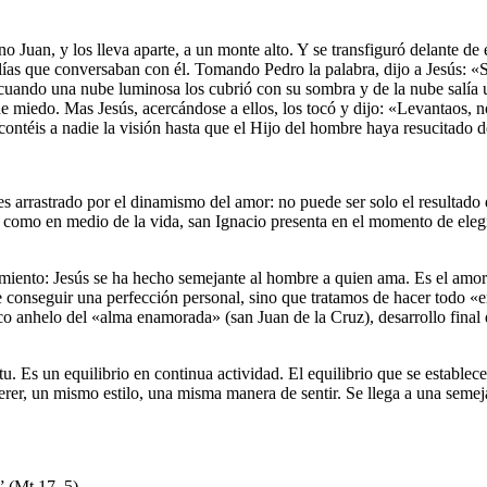
uan, y los lleva aparte, a un monte alto. Y se transfiguró delante de el
ías que conversaban con él. Tomando Pedro la palabra, dijo a Jesús: «Se
o, cuando una nube luminosa los cubrió con su sombra y de la nube salí
s de miedo. Mas Jesús, acercándose a ellos, los tocó y dijo: «Levantaos, 
ontéis a nadie la visión hasta que el Hijo del hombre haya resucitado d
o es arrastrado por el dinamismo del amor: no puede ser solo el resulta
es, como en medio de la vida, san Ignacio presenta en el momento de el
amiento: Jesús se ha hecho semejante al hombre a quien ama. Es el amor 
 de conseguir una perfección personal, sino que tratamos de hacer todo 
nico anhelo del «alma enamorada» (san Juan de la Cruz), desarrollo fina
ritu. Es un equilibrio en continua actividad. El equilibrio que se esta
erer, un mismo estilo, una misma manera de sentir. Se llega a una semej
 (Mt 17, 5).