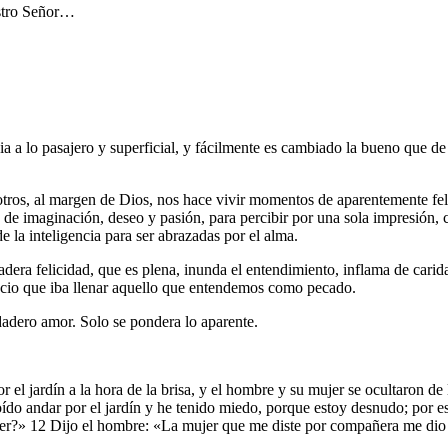
estro Señor…
a a lo pasajero y superficial, y fácilmente es cambiado la bueno que de 
otros, al margen de Dios, nos hace vivir momentos de aparentemente feli
 de imaginación, deseo y pasión, para percibir por una sola impresión, com
e la inteligencia para ser abrazadas por el alma.
adera felicidad, que es plena, inunda el entendimiento, inflama de cari
pacio que iba llenar aquello que entendemos como pecado.
dadero amor. Solo se pondera lo aparente.
el jardín a la hora de la brisa, y el hombre y su mujer se ocultaron de 
oído andar por el jardín y he tenido miedo, porque estoy desnudo; por 
er?» 12 Dijo el hombre: «La mujer que me diste por compañera me dio d