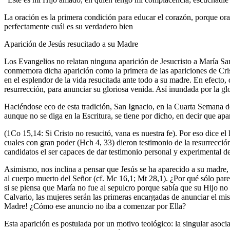
La oración es la primera condición para educar el corazón, porque oran
perfectamente cuál es su verdadero bien
Aparición de Jesús resucitado a su Madre
Los Evangelios no relatan ninguna aparición de Jesucristo a María Sant
conmemora dicha aparición como la primera de las apariciones de Cristo
en el esplendor de la vida resucitada ante todo a su madre. En efecto, 
resurrección, para anunciar su gloriosa venida. Así inundada por la glor
Haciéndose eco de esta tradición, San Ignacio, en la Cuarta Semana de 
aunque no se diga en la Escritura, se tiene por dicho, en decir que apar
(1Co 15,14: Si Cristo no resucitó, vana es nuestra fe). Por eso dice e
cuales con gran poder (Hch 4, 33) dieron testimonio de la resurrecció
candidatos el ser capaces de dar testimonio personal y experimental de
Asimismo, nos inclina a pensar que Jesús se ha aparecido a su madre, ¡
al cuerpo muerto del Señor (cf. Mc 16,1; Mt 28,1). ¿Por qué sólo pare
si se piensa que María no fue al sepulcro porque sabía que su Hijo no 
Calvario, las mujeres serán las primeras encargadas de anunciar el mis
Madre! ¿Cómo ese anuncio no iba a comenzar por Ella?
Esta aparición es postulada por un motivo teológico: la singular asoci