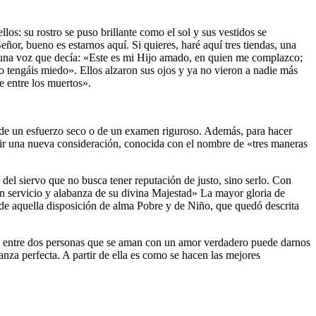
los: su rostro se puso brillante como el sol y sus vestidos se
ñor, bueno es estarnos aquí. Si quieres, haré aquí tres tiendas, una
a una voz que decía: «Este es mi Hijo amado, en quien me complazco;
no tengáis miedo». Ellos alzaron sus ojos y ya no vieron a nadie más
e entre los muertos».
do de un esfuerzo seco o de un examen riguroso. Además, para hacer
egir una nueva consideración, conocida con el nombre de «tres maneras
del siervo que no busca tener reputación de justo, sino serlo. Con
«en servicio y alabanza de su divina Majestad» La mayor gloria de
l de aquella disposición de alma Pobre y de Niño, que quedó descrita
blece entre dos personas que se aman con un amor verdadero puede darnos
anza perfecta. A partir de ella es como se hacen las mejores