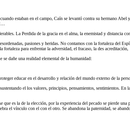
cuando estaban en el campo, Caín se levantó contra su hermano Abel 
o?…
rables. La Perdida de la gracia en el alma, la enemistad y distancia con
desordenadas, pasiones y heridas. No contamos con la fortaleza del Espírit
fortaleza para enfrentar la adversidad, el fracaso, la des acreditación,
e se dañe una realidad elemental de la humanidad:
oteger educar en el desarrollo y relación del mundo externo de la pers
stentando el los valores, principios, pensamientos, sentimientos. En la 
que es la de la elección, por la experiencia del pecado se pierde una p
ebra el vínculo con el con el otro. Se abandona la paternidad, se abando