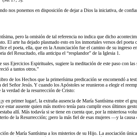
do nos ponemos en disposición de dejar a Dios la iniciativa, de confiar
ísima, pero la omisión de tal referencia no indica que dicho acontecimi
. El arte ha dejado plasmado esto en los inmortales versos del poeta cr
dice el poeta, ella, que en la Anunciación fue el camino de su ingreso e
ia del Resucitado, ella anticipa el “resplandor” de la Iglesia 1.
sus Ejercicios Espirituales, sugiere la meditación de este paso con las 
eció a tantos otros.”
l libro de los Hechos que la primerísima predicación se encomendó a test
n del Señor Jesús. Y cuando los Apóstoles se reunieron a elegir el reem
 la verdad de la resurrección de Cristo:
y en primer lugar!, la extraña ausencia de María Santísima entre el gru
ce estar ausente quien más motivo tenía para cumplir esos últimos gest
estaba allí. Más todavía si se tiene en cuenta que, por la misteriosa vo
terio de la Resurrección; ¡pero la más fiel de esas mujeres —y la causa
ación de María Santísima a los misterios de su Hijo. La asociación única