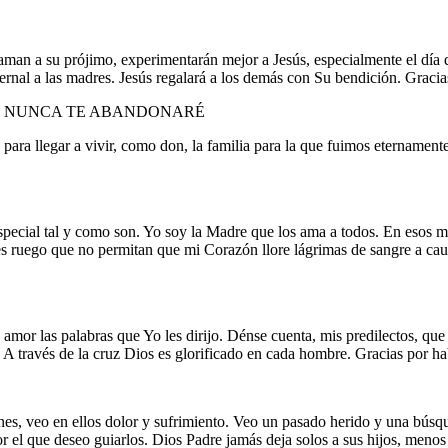
 aman a su prójimo, experimentarán mejor a Jesús, especialmente el día
rnal a las madres. Jesús regalará a los demás con Su bendición. Gracia
O NUNCA TE ABANDONARÉ
ara llegar a vivir, como don, la familia para la que fuimos eternamente
special tal y como son. Yo soy la Madre que los ama a todos. En esos m
 ruego que no permitan que mi Corazón llore lágrimas de sangre a causa
mor las palabras que Yo les dirijo. Dénse cuenta, mis predilectos, que 
. A través de la cruz Dios es glorificado en cada hombre. Gracias por h
es, veo en ellos dolor y sufrimiento. Veo un pasado herido y una búsqu
or el que deseo guiarlos. Dios Padre jamás deja solos a sus hijos, meno