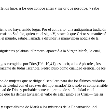
le los hijos, a los que conoce antes y mejor que nosotros, y sabe
ento no haya tenido lugar. Por el contrario, una antiquísima tradición
istiano Sedulio, quien en el siglo V, sostenía que Cristo se manifestó
n el mundo, estaba llamada a difundir la maravillosa noticia de la
siguientes palabras: “Primero: apareció a la Virgen María, lo cual,
igos escogidos por Dios(Hch 10,41), es decir, a los Apóstoles, los
plazante de Judas Iscariote, Pedro puso como cualidad esencial de los
po de mujeres que se dirige al sepulcro para dar los últimos cuidados
os de piedad con el cadáver del hijo amado? Esto sólo es comprensible
luntad de Dios y probablemente en premio de su fidelidad en el
 de que las demás tuviesen el valor de estar junto a la Cruz— fue su
 y especialísima de María a los misterios de la Encarnación, del