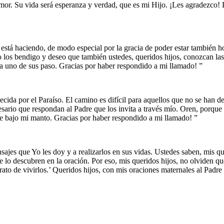
mor. Su vida será esperanza y verdad, que es mi Hijo. ¡Les agradezco! 
está haciendo, de modo especial por la gracia de poder estar también ho
 Yo los bendigo y deseo que también ustedes, queridos hijos, conozcan la
da uno de sus paso. Gracias por haber respondido a mi llamado! ”
ecida por el Paraíso. El camino es difícil para aquellos que no se han 
cesario que respondan al Padre que los invita a través mío. Oren, porque
e bajo mi manto. Gracias por haber respondido a mi llamado! ”
sajes que Yo les doy y a realizarlos en sus vidas. Ustedes saben, mis q
lo descubren en la oración. Por eso, mis queridos hijos, no olviden qu
ato de vivirlos.’ Queridos hijos, con mis oraciones maternales al Padre 