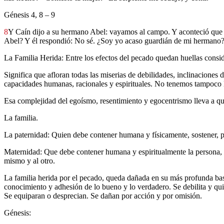
Génesis 4, 8 – 9
8
Y Caín dijo a su hermano Abel: vayamos al campo. Y aconteció que 
Abel? Y él respondió: No sé. ¿Soy yo acaso guardián de mi herman
La Familia Herida: Entre los efectos del pecado quedan huellas conside
Significa que afloran todas las miserias de debilidades, inclinaciones 
capacidades humanas, racionales y espirituales. No tenemos tampoco la 
Esa complejidad del egoísmo, resentimiento y egocentrismo lleva a qu
La familia.
La paternidad: Quien debe contener humana y físicamente, sostener, pr
Maternidad: Que debe contener humana y espiritualmente la persona, su
mismo y al otro.
La familia herida por el pecado, queda dañada en su más profunda base 
conocimiento y adhesión de lo bueno y lo verdadero. Se debilita y qui
Se equiparan o desprecian. Se dañan por acción y por omisión.
Génesis: