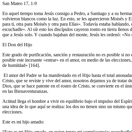
San Mateo 17, 1-9
En aquel tiempo toma Jesús consigo a Pedro, a Santiago y a su hermano J
volvieron blancos como la luz. En esto, se les aparecieron Moisés y El
para ti, otra para Moisés y otra para Elías». Todavía estaba habland
escuchadle». Al oír esto los discípulos cayeron rostro en tierra lleno
que a Jesús solo. Y cuando bajaban del monte, Jesús les ordenó: «No c
El Don del Hijo
Este grado de purificación, sanción y restauración no es posible si n
posible este incesante «entrar» en el amor, en medio de las eleccion
de humildad» [164].
El amor del Padre se ha manifestado en el Hijo hasta el total anonad
Cristo, que se reviste y vive del amor, nosotros dejamos ya de tratar
Dios, que se hace patente en el rostro de Cristo, se convierte en el ú
en las Bienaventuranzas.
Actitud llega el hombre a vivir en equilibrio bajo el impulso del Espí
una idea de lo que aquí se realiza: los dos no tienen sino un mismo qu
elecciones.
Este es mi hijo amado:
“Este es mi Hijo amado, en quien tengo mi complacencia; escuchadle”