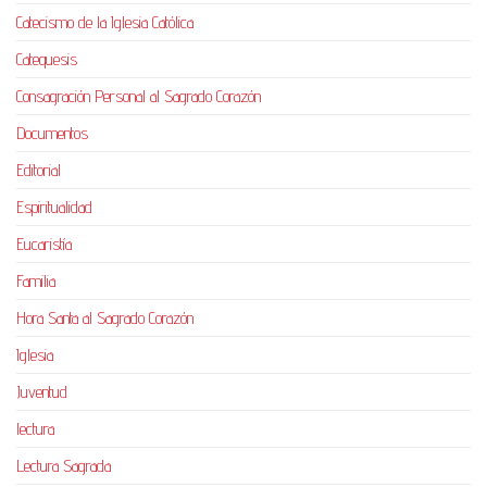
Catecismo de la Iglesia Católica
Catequesis
Consagración Personal al Sagrado Corazón
Documentos
Editorial
Espiritualidad
Eucaristía
Familia
Hora Santa al Sagrado Corazón
Iglesia
Juventud
lectura
Lectura Sagrada