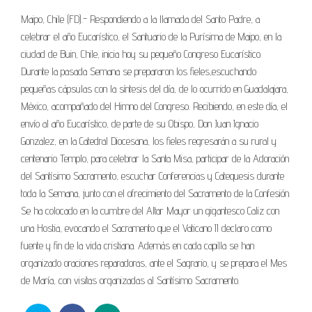
Maipo, Chile (FD).- Respondiendo a la llamada del Santo Padre, a
celebrar el año Eucarístico, el Santuario de la Purísima de Maipo, en la
ciudad de Buin, Chile, inicia hoy su pequeño Congreso Eucarístico.
Durante la pasada Semana se prepararon los fieles,escuchando
pequeñas cápsulas con la síntesis del día, de lo ocurrido en Guadalajara,
México, acompañado del Himno del Congreso. Recibiendo, en este día, el
envío al año Eucarístico, de parte de su Obispo, Don Juan Ignacio
Gonzalez, en la Catedral Diocesana, los fieles regresarán a su rural y
centenario Templo, para celebrar la Santa Misa, participar de la Adoración
del Santísimo Sacramento, escuchar Conferencias y Catequesis durante
toda la Semana, junto con el ofrecimiento del Sacramento de la Confesión.
Se ha colocado en la cumbre del Altar Mayor un gigantesco Caliz con
una Hostia, evocando el Sacramento que el Vaticano II declaro como
fuente y fin de la vida cristiana. Además en cada capilla se han
organizado oraciones reparadoras, ante el Sagrario, y se prepara el Mes
de María, con visitas organizadas al Santísimo Sacramento.