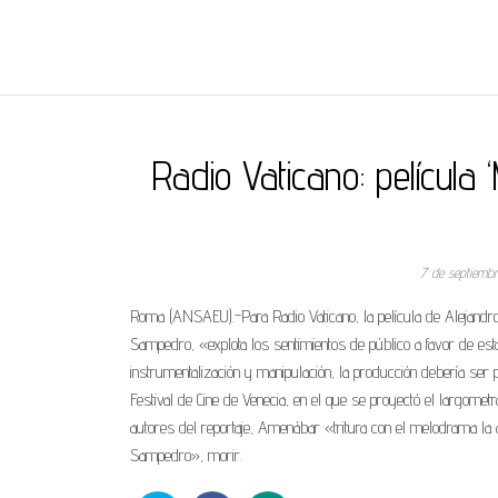
REGNUMDEI
Radio Vaticano: película 
7 de septiemb
Roma (ANSAEU).-Para Radio Vaticano, la película de Alejandr
Sampedro, «explota los sentimientos de público a favor de esta p
instrumentalización y manipulación, la producción debería ser p
Festival de Cine de Venecia, en el que se proyectó el largomet
autores del reportaje, Amenábar «tritura con el melodrama la a
Sampedro», morir.