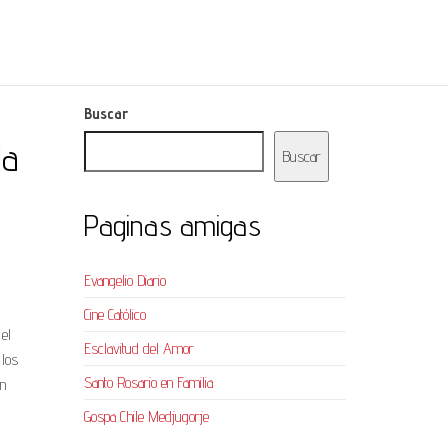
Buscar
la
Buscar
Paginas amigas
Evangelio Diario
Cine Católico
 el
Esclavitud del Amor
 los
Santo Rosario en Familia
ón
Gospa Chile Medjugorje