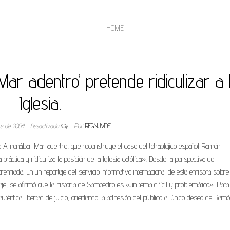
HOME
‘Mar adentro’ pretende ridiculizar a 
Iglesia.
re de 2004
Desactivado
Por
REGNUMDEI
o Amenábar Mar adentro, que reconstruye el caso del tetrapléjico español Ramón
ráctica y ridiculiza la posición de la Iglesia católica». Desde la perspectiva de
remiada. En un reportaje del servicio informativo internacional de esta emisora sobre
raje, se afirmó que la historia de Sampedro es «un tema difícil y problemático». Para
uténtica libertad de juicio, orientando la adhesión del público al único deseo de Ram