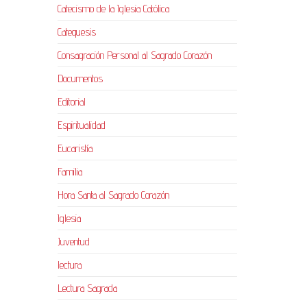
Catecismo de la Iglesia Católica
Catequesis
Consagración Personal al Sagrado Corazón
Documentos
Editorial
Espiritualidad
Eucaristía
Familia
Hora Santa al Sagrado Corazón
Iglesia
Juventud
lectura
Lectura Sagrada