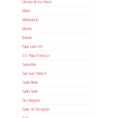
Liturgia de las Horas
María
Medjugorje
Mundo
Oración
Papa León XIV
S.S. Papa Francisco
Sacerdote
San Juan Pablo II
Santa Biblia
Santa Sede
Sin categoría
Taller de Formación