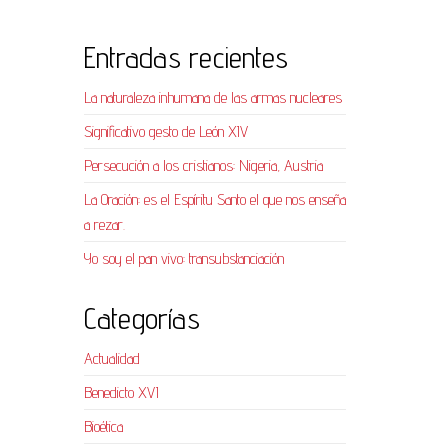
Entradas recientes
La naturaleza inhumana de las armas nucleares
Significativo gesto de León XIV
Persecución a los cristianos: Nigeria, Austria
La Oración: es el Espíritu Santo el que nos enseña
a rezar.
Yo soy el pan vivo: transubstanciación
Categorías
Actualidad
Benedicto XVI
Bioética