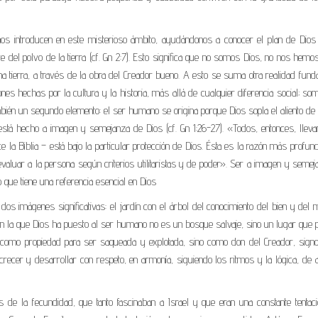
nos introducen en este misterioso ámbito, ayudándonos a conocer el plan de Dios 
del polvo de la tierra (cf. Gn 2:7). Esto significa que no somos Dios, no nos hemo
a tierra, a través de la obra del Creador bueno. A esto se suma otra realidad fund
es hechas por la cultura y la historia, más allá de cualquier diferencia social; s
bién un segundo elemento: el ser humano se origina porque Dios sopla el aliento de
o está hecho a imagen y semejanza de Dios (cf. Gn 1:26-27). «Todos, entonces, llev
e la Biblia – está bajo la particular protección de Dios. Ésta es la razón más profun
 evaluar a la persona según criterios utilitaristas y de poder». Ser a imagen y seme
 que tiene una referencia esencial en Dios
os imágenes significativas: el jardín con el árbol del conocimiento del bien y del 
dad en la que Dios ha puesto al ser humano no es un bosque salvaje, sino un lugar que 
como propiedad para ser saqueada y explotada, sino como don del Creador, sign
 crecer y desarrollar con respeto, en armonía, siguiendo los ritmos y la lógica, de
s de la fecundidad, que tanto fascinaban a Israel y que eran una constante tentac