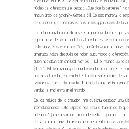
abandonar la misteriosa alianza con Dios. A la luz de esto,
núcleo de la tentación y el pecado. ¿Qué dice la serpiente? No
ningún árbol del jardín?».(Génesis 3:1). De esta manera, la se
de la libertad y de las cosas más bellas y preciosas de la vid
La tentación invita a construirse el propio mundo en el que vivi
dependencia del amor del Dios Creador es vista como una 
distorsiona la relación con Dios, poniéndose en su lugar, t
amenaza: Adán, después de haber sucumbido a la tentación, a
quien hablaban con amistad (ver 3.8 – 10); el mundo ya no es e
(cf. 3:14-19), la envidia y el odio hacia el otro entran en e
contra su Creador, en realidad el hombre va en contra de sí m
cadena de dolor y de muerte. Y si todo lo que había creado 
verdad, el mal entra en el mundo.
De los relatos de la creación, me gustaría destacar una ú
interrelacionados. Este aspecto nos lleva a hablar de lo que 
entender? Quisiera sólo dar algún elemento. En primer lugar
de sí mismo y para sí mismo; nosotros recibimos la vida del 
mismo solo en el tú y a través del tú, en la relación de amor 