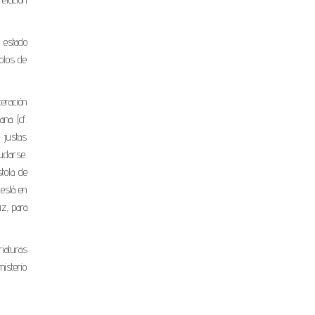
u estado
polos de
teración
na (cf.
 justas
udarse.
tola de
 está en
uz, para
iaturas
isterio