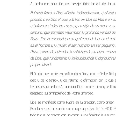
A modo de introducción, leer pasaje bíblico tomado del libro del 
El Credo llama a Dios «Padre todopoderoso», y añade que
principio creó Dios el cielo y la tierra». Dios es Padre en
y belleza en todas las cosas, y no deja de su mano a sus
cercana, que permiten vislumbrar la profunda verdad d
fáctico. Por la revelación, el creyente puede leer en el g
es el hombre y la mujer, el ser humano: un ser pequeño 
Dios», capaz de entender la sabiduría de su obra, reconoc
de Dios, que fundamenta la inviolabilidad de la dignidad h
propia utilidad.
El Credo, que comienza calificando a Dios como «Padre Tod
cielo y de la tierra», y así retoma la afirmación con la que 
hemos escuchado: «Al principio Dios creó el cielo y la tier
despliega su omnipotencia de Padre amoroso.
Dios se manifiesta como Padre en la creación, como origen d
Escritura a este respecto son muy sugestivas (cf. Is 40,12, 
todo lo que ha creado con un amor y una fidelidad que nunca fa