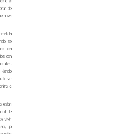
como el
ieran de
ue priva
oral; la
ando se
 en una
ios con
 ocultas
). Yendo
u triste
ntra la
a están
fícil de
e vivir
o soy yo
relación