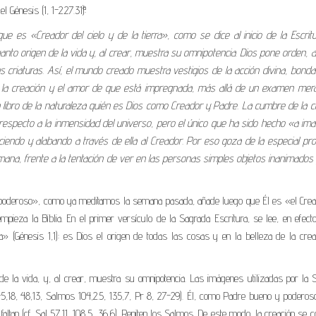
Génesis (1, 1-2.27.31ª):
 es «Creador del cielo y de la tierra», como se dice al inicio de la Escritu
 cuanto origen de la vida y, al crear, muestra su omnipotencia. Dios pone orden, 
 criaturas. Así, el mundo creado muestra vestigios de la acción divina, bond
e la creación y el amor de que está impregnada, más allá de un examen me
ran libro de la naturaleza quién es Dios como Creador y Padre. La cumbre de la c
respecto a la inmensidad del universo, pero el único que ha sido hecho «a im
iendo y alabando a través de ella al Creador. Por eso goza de la especial pro
umana, frente a la tentación de ver en las personas simples objetos inanimados 
opoderoso», como ya meditamos la semana pasada, añade luego que Él es «el Crea
empieza la Biblia. En el primer versículo de la Sagrada Escritura, se lee, en efec
ra» (Génesis 1,1): es Dios el origen de todas las cosas y en la belleza de la crea
e la vida, y, al crear, muestra su omnipotencia. Las imágenes utilizadas por la 
45,18, 48,13, Salmos 104,2.5, 135,7, Pr 8, 27-29). Él, como Padre bueno y poderos
ltan (cf. Sal 57,11, 108,5, 36,6). Repiten los Salmos. De este modo, la creación se c