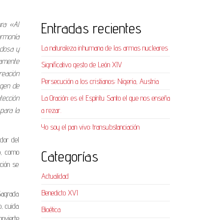
Entradas recientes
ra: «Al
armonía
La naturaleza inhumana de las armas nucleares
adosa y
ramente
Significativo gesto de León XIV
reación
Persecución a los cristianos: Nigeria, Austria
agen de
La Oración: es el Espíritu Santo el que nos enseña
tección
a rezar.
para la
Yo soy el pan vivo: transubstanciación
dor del
Categorías
to, como
ción se
Actualidad
Benedicto XVI
Sagrada
o, cuida
Bioética
onvierte