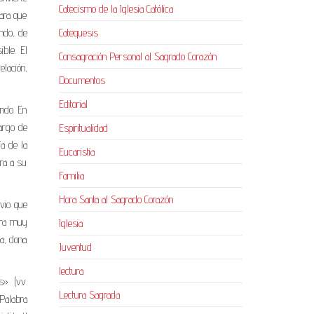
Catecismo de la Iglesia Católica
ara que
Catequesis
ndo, de
ible. El
Consagración Personal al Sagrado Corazón
elación,
Documentos
Editorial
undo. En
largo de
Espiritualidad
ía de la
Eucaristía
era a su
Familia
Hora Santa al Sagrado Corazón
 vio que
 era muy
Iglesia
ía, dona
Juventud
lectura
s» (vv.
Lectura Sagrada
 Palabra