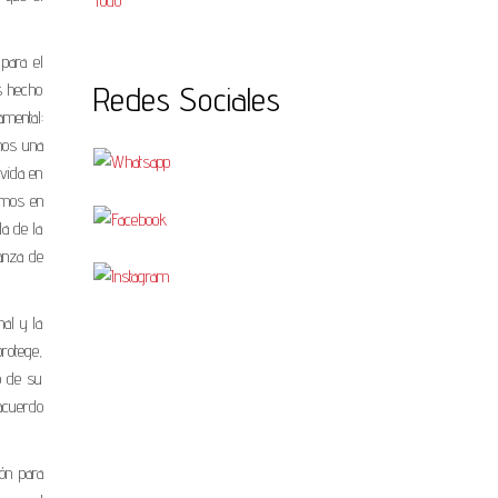
Todo
para el
Redes Sociales
s hecho
amental:
omos una
 vida en
amos en
da de la
janza de
mal y la
protege,
o de su
 acuerdo
ión para