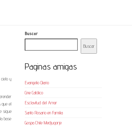
Buscar
Buscar
Paginas amigas
cielo y
Evangelio Diario
Cine Católico
prender
Esclavitud del Amor
 que el
ue sigue
Santo Rosario en Familia
 la base
Gospa Chile Medjugorje