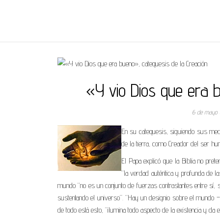
REGNUMDEI
«Y vio Dios que era 
6 de mayo 
En su catequesis, siguiendo sus medi
de la tierra, como Creador del ser hu
El Papa explicó que la Biblia no pre
“la verdad auténtica y profunda de l
mundo “no es un conjunto de fuerzas contrastantes entre sí, s
sustentando el universo”. “Hay un designio sobre el mundo – 
de todo está esto, “ilumina todo aspecto de la existencia y da e