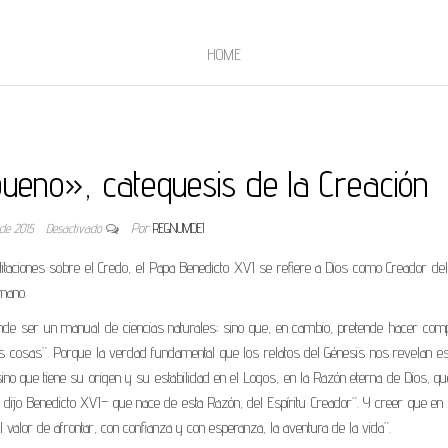
HOME
bueno», catequesis de la Creación
de 2015
Desactivado
Por
REGNUMDEI
taciones sobre el Credo, el Papa Benedicto XVI se refiere a Dios como Creador del 
mano.
tende ser un manual de ciencias naturales; sino que, en cambio, pretende hacer com
as cosas”. Porque la verdad fundamental que los relatos del Génesis nos revelan es
ino que tiene su origen y su estabilidad en el Logos, en la Razón eterna de Dios, q
dijo Benedicto XVI– que nace de esta Razón, del Espíritu Creador”. Y creer que en
l valor de afrontar, con confianza y con esperanza, la aventura de la vida”.