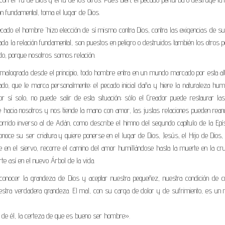
ón fundamental, toma el lugar de Dios.
pecado el hombre ‘hizo elección de sí mismo contra Dios, contra las exigencias de s
urbada la relación fundamental, son puestos en peligro o destruidos también los otros 
todo, porque nosotros somos relación.
e malograda desde el principio, todo hombre entra en un mundo marcado por esta al
do, que le marca personalmente; el pecado inicial daña y hiere la naturaleza huma
r sí solo, no puede salir de esta situación; sólo el Creador puede restaurar las
e hacia nosotros y nos tiende la mano con amor, las justas relaciones pueden rean
corrido inverso al de Adán, como describe el himno del segundo capítulo de la Epís
onoce su ser criatura y quiere ponerse en el lugar de Dios, Jesús, el Hijo de Dios,
erte en el siervo, recorre el camino del amor humillándose hasta la muerte en la cr
te así en el nuevo Árbol de la vida.
conocer la grandeza de Dios y aceptar nuestra pequeñez, nuestra condición de cr
stra verdadera grandeza. El mal, con su carga de dolor y de sufrimiento, es un m
os de él, la certeza de que es bueno ser hombre».