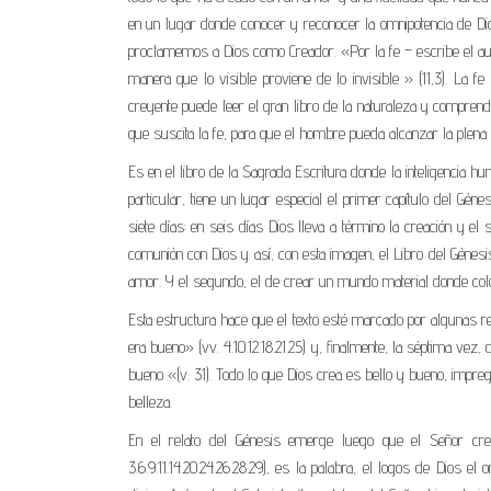
en un lugar donde conocer y reconocer la omnipotencia de Di
proclamemos a Dios como Creador. «Por la fe – escribe el a
manera que lo visible proviene de lo invisible » (11,3). La f
creyente puede leer el gran libro de la naturaleza y comprend
que suscita la fe, para que el hombre pueda alcanzar la plena
Es en el libro de la Sagrada Escritura donde la inteligencia hu
particular, tiene un lugar especial el primer capítulo del Gén
siete días: en seis días Dios lleva a término la creación y el 
comunión con Dios y así, con esta imagen, el Libro del Génesi
amor. Y el segundo, el de crear un mundo material donde colo
Esta estructura hace que el texto esté marcado por algunas repe
era bueno» (vv. 4.10.12.18.21.25) y, finalmente, la séptima v
bueno «(v. 31). Todo lo que Dios crea es bello y bueno, impre
belleza.
En el relato del Génesis emerge luego que el Señor crea
3.6.9.11.14.20.24.26.28.29), es la palabra, el logos de Dios e