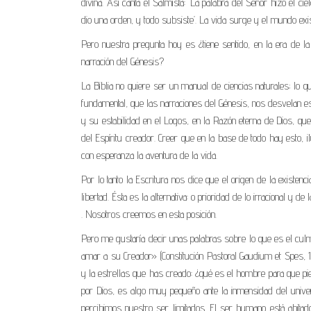
divina. Así canta el Salmista: ‘La palabra del Señor hizo el ciel
dio una orden, y todo subsiste’. La vida surge y el mundo exi
Pero nuestra pregunta hoy es ¿tiene sentido, en la era de 
narración del Génesis?
La Biblia no quiere ser un manual de ciencias naturales; lo
fundamental, que las narraciones del Génesis, nos desvelan es
y su estabilidad en el Logos, en la Razón eterna de Dios, q
del Espíritu creador. Creer que en la base de todo hay esto, i
con esperanza la aventura de la vida.
Por lo tanto la Escritura nos dice que el origen de la existenc
libertad. Ésta es la alternativa: o prioridad de lo irracional y d
. Nosotros creemos en esta posición.
Pero me gustaría decir unas palabras sobre lo que es el cul
amar a su Creador» (Constitución Pastoral Gaudium et Spes, 12
y la estrellas que has creado: ¿qué es el hombre para que p
por Dios, es algo muy pequeño ante la inmensidad del unive
percibimos nuestro ser limitados. El ser humano está abitad