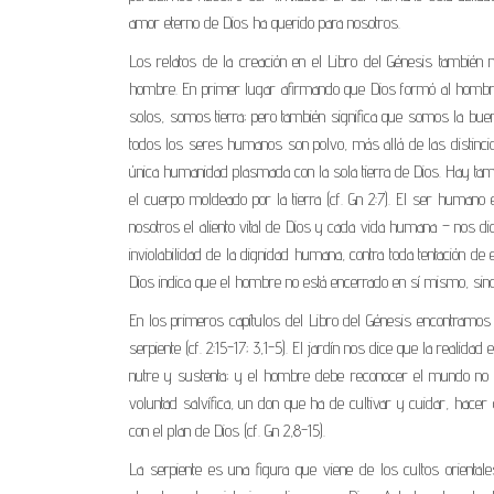
amor eterno de Dios ha querido para nosotros.
Los relatos de la creación en el Libro del Génesis también 
hombre. En primer lugar afirmando que Dios formó al hombre 
solos, somos tierra; pero también significa que somos la buen
todos los seres humanos son polvo, más allá de las distincion
única humanidad plasmada con la sola tierra de Dios. Hay tam
el cuerpo moldeado por la tierra (cf. Gn 2:7). El ser human
nosotros el aliento vital de Dios y cada vida humana – nos dic
inviolabilidad de la dignidad humana, contra toda tentación de
Dios indica que el hombre no está encerrado en sí mismo, sino
En los primeros capítulos del Libro del Génesis encontramos d
serpiente (cf. 2:15-17; 3,1-5). El jardín nos dice que la reali
nutre y sustenta; y el hombre debe reconocer el mundo no 
voluntad salvífica, un don que ha de cultivar y cuidar, hacer
con el plan de Dios (cf. Gn 2,8-15).
La serpiente es una figura que viene de los cultos orientale