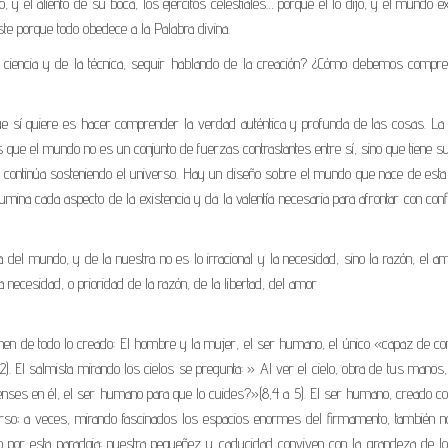
o, y el aliento de su boca, los ejércitos celestiales… porque él lo dijo, y el mundo exi
ste porque todo obedece a la Palabra divina.
la ciencia y de la técnica, seguir hablando de la creación? ¿Cómo debemos compre
 que sí quiere es hacer comprender la verdad auténtica y profunda de las cosas. La
 que el mundo no es un conjunto de fuerzas contrastantes entre sí, sino que tiene s
ue continúa sosteniendo el universo. Hay un diseño sobre el mundo que nace de esta
lumina cada aspecto de la existencia y da la valentía necesaria para afrontar con con
ia del mundo, y de la nuestra no es lo irracional y la necesidad, sino la razón, el a
e la necesidad, o prioridad de la razón, de la libertad, del amor
men de todo lo creado: El hombre y la mujer, el ser humano, el único «capaz de co
). El salmista mirando los cielos se pregunta: » Al ver el cielo, obra de tus manos,
ienses en él, el ser humano para que lo cuides?»(8,4 a 5). El ser humano, creado c
rso; a veces, mirando fascinados los espacios enormes del firmamento, también n
o por esta paradoja: nuestra pequeñez y caducidad conviven con la grandeza de lo