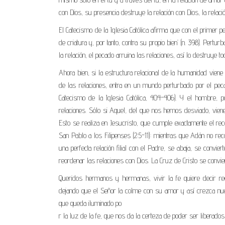
con Dios, su presencia destruye la relación con Dios, la relaci
El Catecismo de la Iglesia Católica afirma que con el primer 
de criatura y, por tanto, contra su propio bien’ (n. 398). Pert
la relación, el pecado arruina las relaciones, así lo destruye 
Ahora bien, si la estructura relacional de la humanidad vien
de las relaciones, entra en un mundo perturbado por el peca
Catecismo de la Iglesia Católica, 404-406). Y el hombre, po
relaciones. Sólo si Aquel, del que nos hemos desviado, vien
Esto se realiza en Jesucristo, que cumple exactamente el re
San Pablo a los Filipenses (2:5-11): mientras que Adán no rec
una perfecta relación filial con el Padre, se abaja, se convi
reordenar las relaciones con Dios. La Cruz de Cristo se convier
Queridos hermanos y hermanas, vivir la fe quiere decir re
dejando que el Señor la colme con su amor y así crezca nue
que queda iluminado po
r la luz de la fe, que nos da la certeza de poder ser liberad