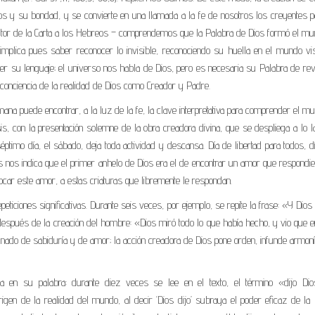
os y su bondad, y se convierte en una llamada a la fe de nosotros los creyentes p
utor de la Carta a los Hebreos – comprendemos que la Palabra de Dios formó el mu
e implica pues saber reconocer lo invisible, reconociendo su huella en el mundo vis
er su lenguaje; el universo nos habla de Dios, pero es necesaria su Palabra de rev
 conciencia de la realidad de Dios como Creador y Padre.
mana puede encontrar, a la luz de la fe, la clave interpretativa para comprender el m
esis, con la presentación solemne de la obra creadora divina, que se despliega a lo 
séptimo día, el sábado, deja toda actividad y descansa. Día de libertad para todos, d
s nos indica que el primer anhelo de Dios era el de encontrar un amor que respondi
car este amor, a estas criaturas que libremente le respondan.
ticiones significativas. Durante seis veces, por ejemplo, se repite la frase: «Y Dios
ez, después de la creación del hombre: «Dios miró todo lo que había hecho, y vio que
gnado de sabiduría y de amor; la acción creadora de Dios pone orden, infunde armon
 en su palabra: durante diez veces se lee en el texto, el término «dijo Dio
l origen de la realidad del mundo, al decir ‘Dios dijo’ subraya el poder eficaz de la