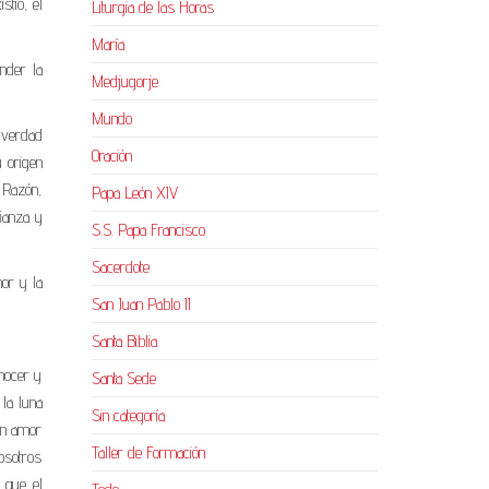
stió, él
Liturgia de las Horas
María
nder la
Medjugorje
Mundo
 verdad
Oración
u origen
 Razón,
Papa León XIV
fianza y
S.S. Papa Francisco
Sacerdote
mor y la
San Juan Pablo II
Santa Biblia
nocer y
Santa Sede
 la luna
Sin categoría
on amor
Taller de Formación
osotros
 que el