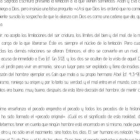
 la Sagrada Escritura presenta la tentación a la que vienen sometidos Adán y Eva 
 niega a Dios, pero insinúa una falsa pregunta: «¿Así que Dios les ordenó que no com
rpiente suscita la sospecha de que la alianza con Dios es como una cadena que ata, q
a.
r, no acepta las limitaciones del ser criatura, los límites del bien y del mal, de la m
carga de la que liberarse. Éste es siempre el núcleo de la tentación. Pero cu
odas las demás relaciones se alteran. Entonces, el otro se convierte en un rival,
cusa de inmediato a Eva (cf. Gn 3:12), y los dos se ocultan de la vista de aquel D
l jardín para vivir en armonía, sino un lugar para ser explotado y lleno de insidias
l corazón del hombre: ejemplar es Caín que mata a su propio hermano Abel (cf. 4,3-9
ismo, reniega su origen y por lo tanto su verdad; y el mal entra en el mundo, con s
Dios era bueno, muy bueno, después de esta libre decisión del hombre, de mentir co
ltima enseñanza: el pecado engendra el pecado y todos los pecados de la histori
ha sido llamado el «pecado original». ¿Cuál es el significado de esta realidad, di
, debemos tener en cuenta que ningún hombre está encerrado en sí mismo, nadie pued
otro y no sólo en el nacimiento, sino todos los días. El ser humano es relación: Y
con el Tú de Dios y el tú de los otros. Pues bien, el pecado perturba o destruye la 