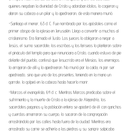
quienes negaban la divinidad de Cristo y adoraban ídolos, lo cogieron y
ataron su cabeza a un pilar y lo apedrearon, de esta manera murió.
-Santiago el menor, 63 d. C. Fue nombrado por los apóstoles como el
primer obispo de la iglesia en Jerusalén. Llego a convertir a muchos al
cristianismo. Era llamado el Justo. Los jueces lo obligaron a negar a
Jesús, el sumo sacerdote, los escribas y los fariseos lo plantaron sobre
el pináculo del templo para que renunciara a Cristo, cuando estuvo de pie
delante del pueblo, confesó que Jesucristo era el Mesías, los enemigos
lo arrojaron de allí y lo apedrearon. No murió por la caída, ni por ser
apedreado, sino que uno de los presentes, teniendo en la mano un
garrote, lo golpeó en la cabeza hasta hacerlo morir.
-Marcos el evangelista, 64 d. c. Mientras Marcos predicaba sobre el
sufrimiento y la muerte de Cristo a la iglesia de Alejandría, los
sacerdotes paganos y la población entera se apoderó de él; con ganchos
y cuerdas amarraron su cuerpo, lo sacaron de la congregación
arrastrándolo por las calles hasta fuera de la ciudad. Mientras era
arrastrado su carne se adhería a las piedras y su sangre salpicaba