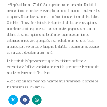
-El apóstol Tomás, 70 d. C. Su ocupación era ser pescador. Recibió el
mandamiento de predicar el evangelio por todo el mundo y bautizar a los
creyentes. Respecto a su muerte, en Calamina, una ciudad de las Indias
Orientales, él puso fin a la idolatría abominable de los paganos, quienes
adoraban a una imagen del sol. Los sacerdotes paganos lo acusaron
delante de su rey, quien lo sentenció a ser quemado con hierros
calentados al rojo vivo y después a ser echado a un horno de fuego
ardiendo, pero vieron que el fuego no le dañaba, traspasaron su costado
con lanzas y de esta manera murió.
La historia de la Iglesia naciente y de las misiones confirma la
extraordinaria fertilidad apostólica del martirio y demuestra la verdad de
aquella exclamación de Tertuliano:
«Cada vez que nos matan nos hacemos más numerosos; la sangre de
los cristianos es una semilla»