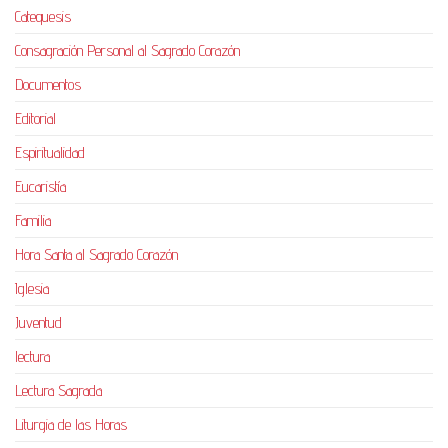
Catequesis
Consagración Personal al Sagrado Corazón
Documentos
Editorial
Espiritualidad
Eucaristía
Familia
Hora Santa al Sagrado Corazón
Iglesia
Juventud
lectura
Lectura Sagrada
Liturgia de las Horas