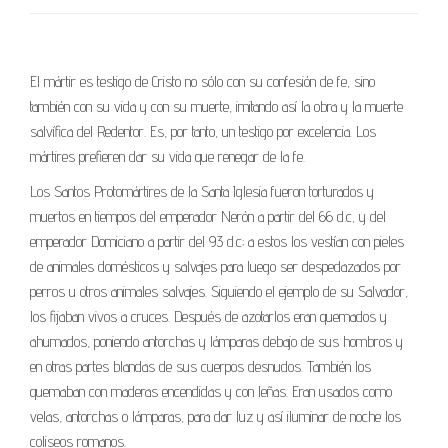
El mártir es testigo de Cristo no sólo con su confesión de fe, sino
también con su vida y con su muerte, imitando así la obra y la muerte
salvífica del Redentor. Es, por tanto, un testigo por excelencia. Los
mártires prefieren dar su vida que renegar de la fe.
Los Santos Protomártires de la Santa Iglesia fueron torturados y
muertos en tiempos del emperador Nerón a partir del 66 d.c, y del
emperador Domiciano a partir del 93 d.c; a estos los vestían con pieles
de animales domésticos y salvajes para luego ser despedazados por
perros u otros animales salvajes. Siguiendo el ejemplo de su Salvador,
los fijaban vivos a cruces. Después de azotarlos eran quemados y
ahumados, poniendo antorchas y lámparas debajo de sus hombros y
en otras partes blandas de sus cuerpos desnudos. También los
quemaban con maderas encendidas y con leñas. Eran usados como
velas, antorchas o lámparas, para dar luz y así iluminar de noche los
coliseos romanos.