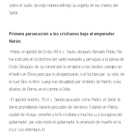
sobre el suelo, de esta manera entregó su espíritu en las manos del
Señor.
Primera persecución a los cristianos bajo el emperador
Nerón.
-Pablo, el apóstol de Cristo, 69 d. c. Saulo, después llamado Pablo, No
fue instruido en la doctrina del santo evangelio y persiguió a la iglesia de
Cristo. Después de su conversión lo arrojaron a las bestias salvajes en
el teatro en Éfeso para que lo despedazaran, o el luchara por su vida, de
lo cual Dios lo libró. Luego fue decapitado por órdenes de Nerón, a las
afueras de Roma, en el camino a Ostia.
-El apóstol Andrés, 70 d. c. Siendo pescador como Pedro, el Señor le
llamó prometiendo hacerlo pescador de hombres. Estando en Patras,
ciudad de Acaya, convirtió a la fe cristiana a muchos y a la esposa del
gobernador, por esta razón el gobernador lo amenazó de muerte en la
cruz. Los enemigos lo