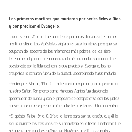
Los primeros mártires que murieron por serles fieles a Dios
y por predicar el Evangelio:
-San Esteban, 34 d. c. Fue uno de los primeros diáconos y el primer
mártir cristiano. Los Apóstoles eligieron a siete hombres para que se
ocuparan del socorro de los miembros más pobres, de los siete,
Esteban es el primer mencionado y el más conocido. Su muerte fue
ocasionada por la fidelidad con la que predicó el Evangelio, los no
creyentes lo echaron fuera de la ciudad, apedreándolo hasta matarlo.
-Santiago el Mayor, 44 d. C. Era hermano mayor de Juan y pariente de
nuestro Señor. Tan pronto como Herodes Agripa fue designado
gobernador de Judea y con el propósito de congraciarse con los judíos,
convoco una intensa persecución contra los cristianos. Y fue decapitado.
-El apóstol Felipe, 54 d. C. Cristo lo llamó para ser su discípulo, y él lo
siguió durante los tres años de su ministerio en la tierra. Finalmente fue
a Frigia e hizo muchas señales en Hierápolis, y allí, los ebionitas,