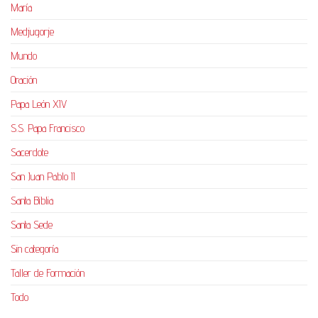
María
Medjugorje
Mundo
Oración
Papa León XIV
S.S. Papa Francisco
Sacerdote
San Juan Pablo II
Santa Biblia
Santa Sede
Sin categoría
Taller de Formación
Todo