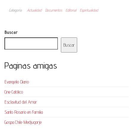
Categoría
Actualidad
Documentos
Editorial
Espiritualidad
Buscar
Buscar
Paginas amigas
Evangelio Diario
Cine Católico
Esclavitud del Amor
Santo Rosario en Familia
Gospa Chile Medjugorje