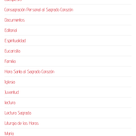
Consagración Personal al Sagrado Corazón
Documentos
Editorial
Espiritualidad
Eucaristía
Familia
Hora Santa al Sagrado Corazón
Iglesia
Juventud
lectura
Lectura Sagrada
Liturgia de las Horas
María