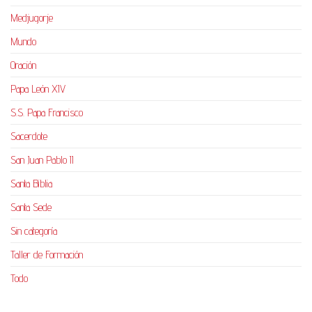
Medjugorje
Mundo
Oración
Papa León XIV
S.S. Papa Francisco
Sacerdote
San Juan Pablo II
Santa Biblia
Santa Sede
Sin categoría
Taller de Formación
Todo