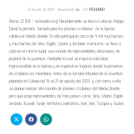
22 de julio de 2004
Desactivado
Por
REGNUMDEI
Roma, 22 (NE – eclesiales.org) Recientemente se llevó a cabo en Aleppo
(Siria) la primera “Jornada para los jóvenes cristianos” de la Iglesia
católica en Medio Oriente. En ella participaron cerca de 4 mil muchachos
y muchachas de Siria, Egipto, Líbano y Jordania. Asimismo, se llevó a
cabo en el mismo lugar una reunión de representantes diocesanos de
pastoral de la juventud, mediante la cual se impulsó esta labor
imprescindible en la Iglesia y en especial en lugares donde la presencia
de cristianos es minoritaria. Antes de la Jornada Mundial de la Juventud
planeada en Colonia del 16 al 21 de agosto del 2005, y con miras a ella,
se planea realizar otra reunión de jóvenes cristianos del Medio Oriente,
pero que acoja representantes de más países como: Siria, Líbano, Egipto,
Jordania, Kuwait, Israel, territorios palestinos, Irak, Irán, Turquía y Sudán.