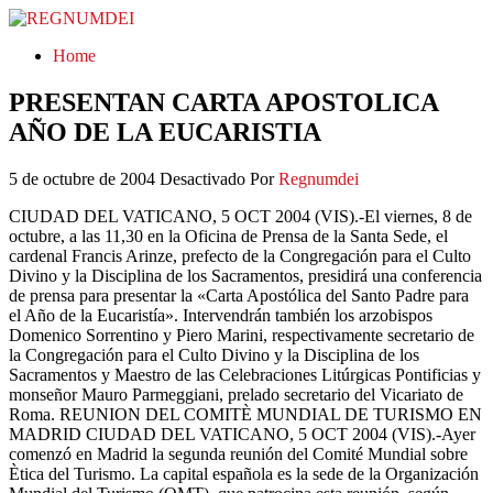
REGNUMDEI
Home
PRESENTAN CARTA APOSTOLICA
AÑO DE LA EUCARISTIA
5 de octubre de 2004
Desactivado
Por
Regnumdei
CIUDAD DEL VATICANO, 5 OCT 2004 (VIS).-El viernes, 8 de
octubre, a las 11,30 en la Oficina de Prensa de la Santa Sede, el
cardenal Francis Arinze, prefecto de la Congregación para el Culto
Divino y la Disciplina de los Sacramentos, presidirá una conferencia
de prensa para presentar la «Carta Apostólica del Santo Padre para
el Año de la Eucaristía». Intervendrán también los arzobispos
Domenico Sorrentino y Piero Marini, respectivamente secretario de
la Congregación para el Culto Divino y la Disciplina de los
Sacramentos y Maestro de las Celebraciones Litúrgicas Pontificias y
monseñor Mauro Parmeggiani, prelado secretario del Vicariato de
Roma. REUNION DEL COMITÈ MUNDIAL DE TURISMO EN
MADRID CIUDAD DEL VATICANO, 5 OCT 2004 (VIS).-Ayer
comenzó en Madrid la segunda reunión del Comité Mundial sobre
Ètica del Turismo. La capital española es la sede de la Organización