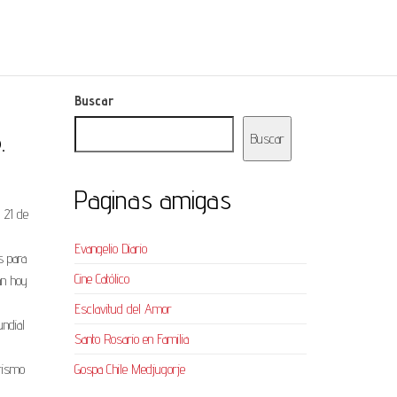
Buscar
.
Buscar
Paginas amigas
l 21 de
Evangelio Diario
s para
Cine Católico
an hoy
Esclavitud del Amor
undial
Santo Rosario en Familia
urismo
Gospa Chile Medjugorje