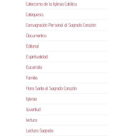
Catecismo de la Iglesia Católica
Catequesis
Consagración Personal al Sagrado Corazón
Documentos
Editorial
Espiritualidad
Eucaristía
Familia
Hora Santa al Sagrado Corazón
Iglesia
Juventud
lectura
Lectura Sagrada