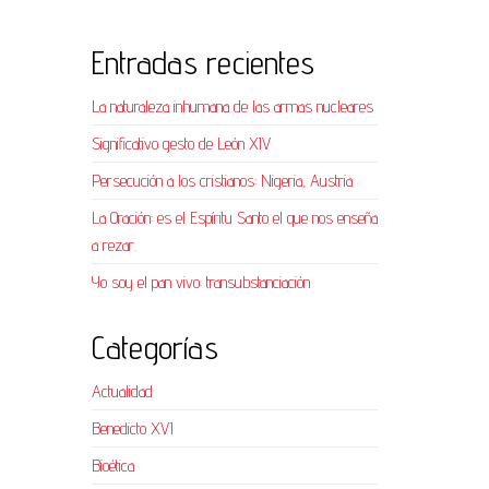
Entradas recientes
La naturaleza inhumana de las armas nucleares
Significativo gesto de León XIV
Persecución a los cristianos: Nigeria, Austria
La Oración: es el Espíritu Santo el que nos enseña
a rezar.
Yo soy el pan vivo: transubstanciación
Categorías
Actualidad
Benedicto XVI
Bioética