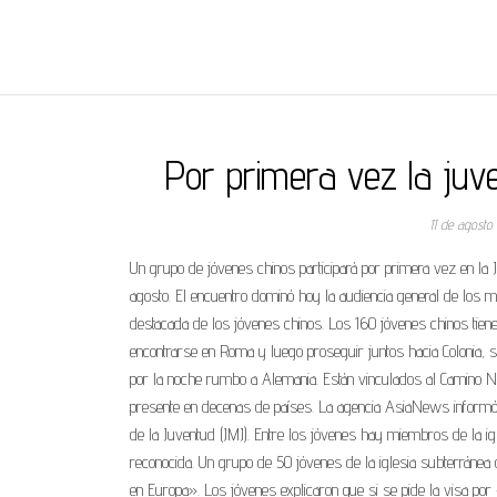
REGNUMDEI
Por primera vez la juve
11 de agost
Un grupo de jóvenes chinos participará por primera vez en la J
agosto. El encuentro dominó hoy la audiencia general de los m
destacada de los jóvenes chinos. Los 160 jóvenes chinos tiene
encontrarse en Roma y luego proseguir juntos hacia Colonia, s
por la noche rumbo a Alemania. Están vinculados al Camino Ne
presente en decenas de países. La agencia AsiaNews informó qu
de la Juventud (JMJ). Entre los jóvenes hay miembros de la igl
reconocida. Un grupo de 50 jóvenes de la iglesia subterránea d
en Europa». Los jóvenes explicaron que si se pide la visa por