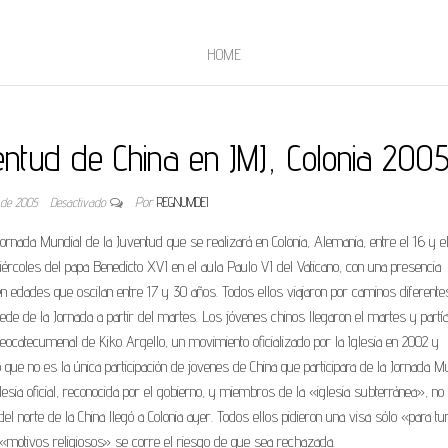
HOME
ntud de China en JMJ, Colonia 2005
o de 2005
Desactivado
Por
REGNUMDEI
ornada Mundial de la Juventud que se realizará en Colonia, Alemania, entre el 16 y e
iércoles del papa Benedicto XVI en el aula Paulo VI del Vaticano, con una presencia
n edades que oscilan entre 17 y 30 años. Todos ellos viajaron por caminos diferente
ede de la Jornada a partir del martes. Los jóvenes chinos llegaron el martes y partí
ocatecumenal de Kiko Argello, un movimiento oficializado por la Iglesia en 2002 y
e no es la única participación de jovenes de China que participara de la Jornada M
esia oficial, reconocida por el gobierno, y miembros de la «iglesia subterránea», no
el norte de la China llegó a Colonia ayer. Todos ellos pidieron una visa sólo «para t
 «motivos religiosos» se corre el riesgo de que sea rechazada.