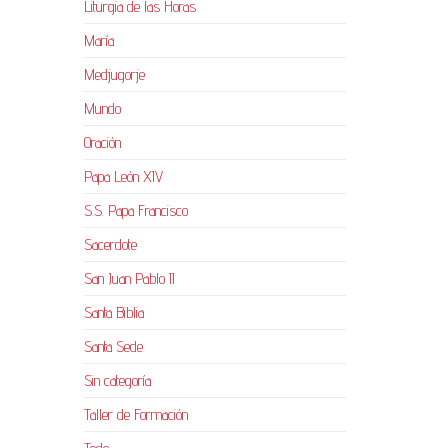
Liturgia de las Horas
María
Medjugorje
Mundo
Oración
Papa León XIV
S.S. Papa Francisco
Sacerdote
San Juan Pablo II
Santa Biblia
Santa Sede
Sin categoría
Taller de Formación