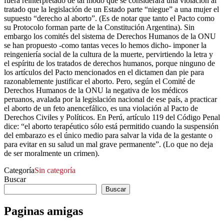
fuera reinterpretado de tal modo que se considerara una violación al
tratado que la legislación de un Estado parte “niegue” a una mujer el
supuesto “derecho al aborto”. (Es de notar que tanto el Pacto como
su Protocolo forman parte de la Constitución Argentina). Sin
embargo los comités del sistema de Derechos Humanos de la ONU
se han propuesto -como tantas veces lo hemos dicho- imponer la
reingeniería social de la cultura de la muerte, pervirtiendo la letra y
el espíritu de los tratados de derechos humanos, porque ninguno de
los artículos del Pacto mencionados en el dictamen dan pie para
razonablemente justificar el aborto. Pero, según el Comité de
Derechos Humanos de la ONU la negativa de los médicos
peruanos, avalada por la legislación nacional de ese país, a practicar
el aborto de un feto anencefálico, es una violación al Pacto de
Derechos Civiles y Políticos. En Perú, artículo 119 del Código Penal
dice: “el aborto terapéutico sólo está permitido cuando la suspensión
del embarazo es el único medio para salvar la vida de la gestante o
para evitar en su salud un mal grave permanente”. (Lo que no deja
de ser moralmente un crimen).
Categoría
Sin categoría
Buscar
Buscar
Paginas amigas