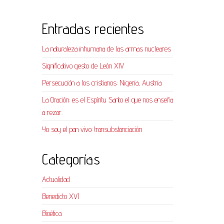
Entradas recientes
La naturaleza inhumana de las armas nucleares
Significativo gesto de León XIV
Persecución a los cristianos: Nigeria, Austria
La Oración: es el Espíritu Santo el que nos enseña
a rezar.
Yo soy el pan vivo: transubstanciación
Categorías
Actualidad
Benedicto XVI
Bioética