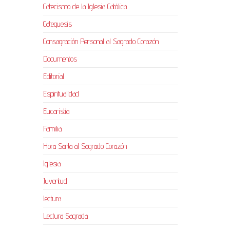
Catecismo de la Iglesia Católica
Catequesis
Consagración Personal al Sagrado Corazón
Documentos
Editorial
Espiritualidad
Eucaristía
Familia
Hora Santa al Sagrado Corazón
Iglesia
Juventud
lectura
Lectura Sagrada