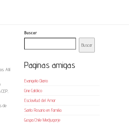
Buscar
Buscar
Paginas amigas
s. Allí
Evangelio Diario
a
Cine Católico
a CEP,
Esclavitud del Amor
os de
Santo Rosario en Familia
Gospa Chile Medjugorje