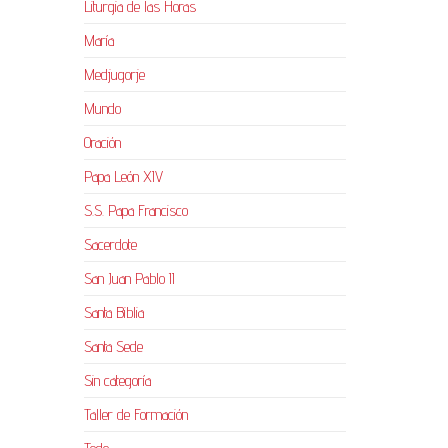
Liturgia de las Horas
María
Medjugorje
Mundo
Oración
Papa León XIV
S.S. Papa Francisco
Sacerdote
San Juan Pablo II
Santa Biblia
Santa Sede
Sin categoría
Taller de Formación