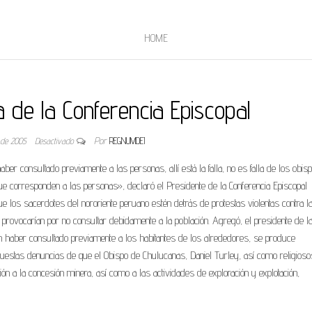
HOME
a de la Conferencia Episcopal
 de 2005
Desactivado
Por
REGNUMDEI
r consultado previamente a las personas, allí está la falla, no es falla de los obispo
ue corresponden a las personas», declaró el Presidente de la Conferencia Episcopal
os sacerdotes del nororiente peruano estén detrás de protestas violentas contra l
 provocarían por no consultar debidamente a la población. Agregó, el presidente de l
n haber consultado previamente a los habitantes de los alrededores, se produce
uestas denuncias de que el Obispo de Chulucanas, Daniel Turley, así como religios
ón a la concesión minera, así como a las actividades de exploración y explotación,