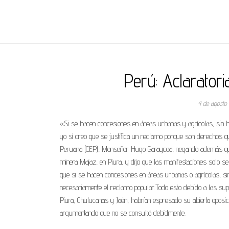
REGNUMDEI
Perú: Aclaratori
4 de agosto
«Si se hacen concesiones en áreas urbanas y agrícolas, sin habe
yo sí creo que se justifica un reclamo porque son derechos q
Peruana (CEP), Monseñor Hugo Garaycoa, negando además que l
minera Majaz, en Piura, y dijo que las manifestaciones solo se
que si se hacen concesiones en áreas urbanas o agrícolas, si
necesariamente el reclamo popular.Todo esto debido a las sup
Piura, Chulucanas y Jaén, habrían espresado su abierta oposici
argumentando que no se consultó debidmente.