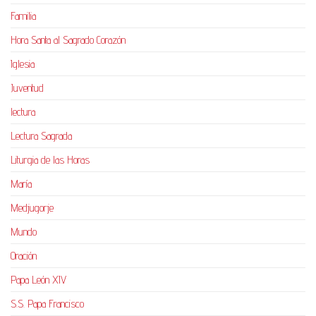
Familia
Hora Santa al Sagrado Corazón
Iglesia
Juventud
lectura
Lectura Sagrada
Liturgia de las Horas
María
Medjugorje
Mundo
Oración
Papa León XIV
S.S. Papa Francisco