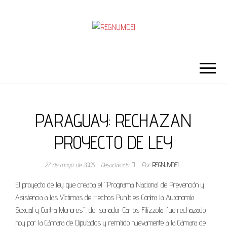
REGNUMDEI
PARAGUAY: RECHAZAN
PROYECTO DE LEY
27 de mayo de 2005
Desactivado
Por
REGNUMDEI
El proyecto de ley que creaba el “Programa Nacional de Prevención y
Asistencia a las Víctimas de Hechos Punibles Contra la Autonomía
Sexual y Contra Menores”, del senador Carlos Filizzola, fue rechazado
hoy por la Cámara de Diputados y remitido nuevamente a la Cámara de