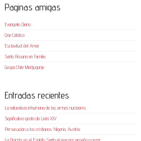
Paginas amigas
Evangelio Diario
Cine Católico
Esclavitud del Amor
Santo Rosario en Familia
Gospa Chile Medjugorje
Entradas recientes
La naturaleza inhumana de las armas nucleares
Significativo gesto de León XIV
Persecución a los cristianos: Nigeria, Austria
La Oración: es el Espíritu Santo el que nos enseña a rezar.