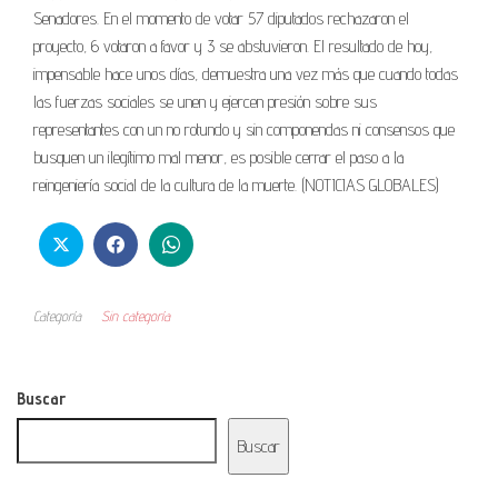
Senadores. En el momento de votar 57 diputados rechazaron el
proyecto, 6 votaron a favor y 3 se abstuvieron. El resultado de hoy,
impensable hace unos días, demuestra una vez más que cuando todas
las fuerzas sociales se unen y ejercen presión sobre sus
representantes con un no rotundo y sin componendas ni consensos que
busquen un ilegítimo mal menor, es posible cerrar el paso a la
reingeniería social de la cultura de la muerte. (NOTICIAS GLOBALES)
Categoría
Sin categoría
Buscar
Buscar