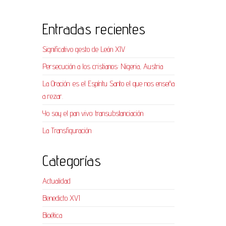
Entradas recientes
Significativo gesto de León XIV
Persecución a los cristianos: Nigeria, Austria
La Oración: es el Espíritu Santo el que nos enseña
a rezar.
Yo soy el pan vivo: transubstanciación
La Transfiguración
Categorías
Actualidad
Benedicto XVI
Bioética