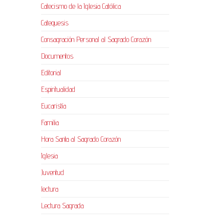
Catecismo de la Iglesia Católica
Catequesis
Consagración Personal al Sagrado Corazón
Documentos
Editorial
Espiritualidad
Eucaristía
Familia
Hora Santa al Sagrado Corazón
Iglesia
Juventud
lectura
Lectura Sagrada