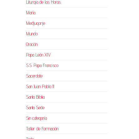
Liturgia de las Horas
María
Medjugorje
Mundo
Oración
Papa León XIV
S.S. Papa Francisco
Sacerdote
San Juan Pablo II
Santa Biblia
Santa Sede
Sin categoría
Taller de Formación