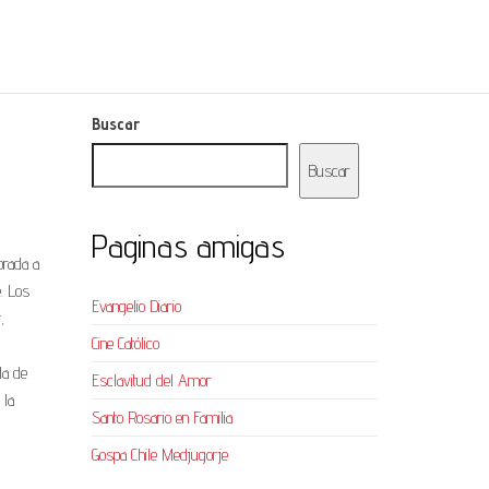
Buscar
Buscar
Paginas amigas
brada a
. Los
Evangelio Diario
,
Cine Católico
da de
Esclavitud del Amor
 la
Santo Rosario en Familia
Gospa Chile Medjugorje