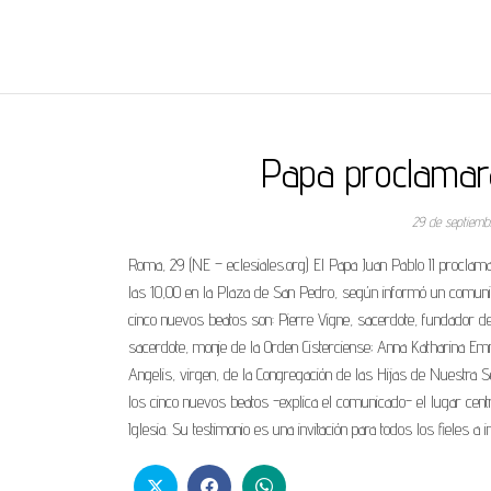
REGNUMDEI
Papa proclamar
29 de septiem
Roma, 29 (NE – eclesiales.org) El Papa Juan Pablo II proclam
las 10,00 en la Plaza de San Pedro, según informó un comunica
cinco nuevos beatos son: Pierre Vigne, sacerdote, fundador 
sacerdote, monje de la Orden Cisterciense; Anna Katharina E
Angelis, virgen, de la Congregación de las Hijas de Nuestra S
los cinco nuevos beatos -explica el comunicado- el lugar centr
Iglesia. Su testimonio es una invitación para todos los fieles a 