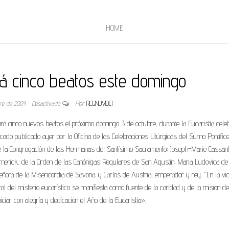
HOME
á cinco beatos este domingo
bre de 2004
Desactivado
Por
REGNUMDEI
ará cinco nuevos beatos el próximo domingo 3 de octubre, durante la Eucaristía cele
do publicado ayer por la Oficina de las Celebraciones Litúrgicas del Sumo Pontífice
de la Congregación de las Hermanas del Santísimo Sacramento; Joseph-Marie Cassant
mmerick, de la Orden de las Canónigas Regulares de San Agustín; Maria Ludovica de
eñora de la Misericordia de Savona; y Carlos de Austria, emperador y rey. “En la vi
al del misterio eucarístico se manifiesta como fuente de la caridad y de la misión de
iniciar con alegría y dedicación el Año de la Eucaristía».