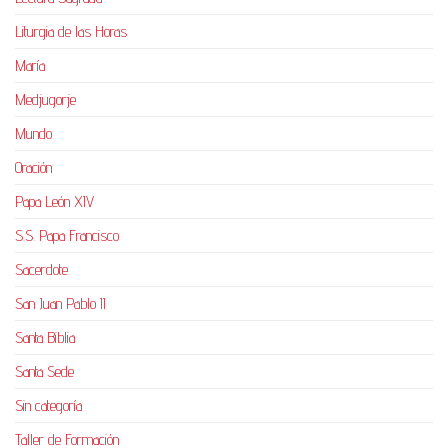
Liturgia de las Horas
María
Medjugorje
Mundo
Oración
Papa León XIV
S.S. Papa Francisco
Sacerdote
San Juan Pablo II
Santa Biblia
Santa Sede
Sin categoría
Taller de Formación