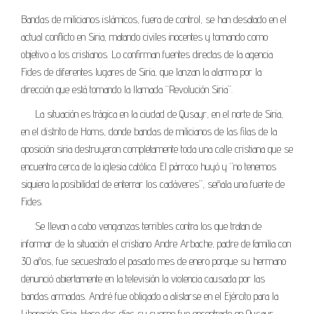
Bandas de milicianos islámicos, fuera de control, se han desatado en el
actual conflicto en Siria, matando civiles inocentes y tomando como
objetivo a los cristianos. Lo confirman fuentes directas de la agencia
Fides de diferentes lugares de Siria, que lanzan la alarma por la
dirección que está tomando la llamada “Revolución Siria”.
La situación es trágica en la ciudad de Qusayr, en el norte de Siria,
en el distrito de Homs, donde bandas de milicianos de las filas de la
oposición siria destruyeron completamente toda una calle cristiana que se
encuentra cerca de la iglesia católica. El párroco huyó y “no tenemos
siquiera la posibilidad de enterrar los cadáveres”, señala una fuente de
Fides.
Se llevan a cabo venganzas terribles contra los que tratan de
informar de la situación: el cristiano Andre Arbache, padre de familia con
30 años, fue secuestrado el pasado mes de enero porque su hermano
denunció abiertamente en la televisión la violencia causada por las
bandas armadas. André fue obligado a alistarse en el Ejército para la
Liberación Siria. Hace dos días su cuerpo fue encontrado en Qusayr,