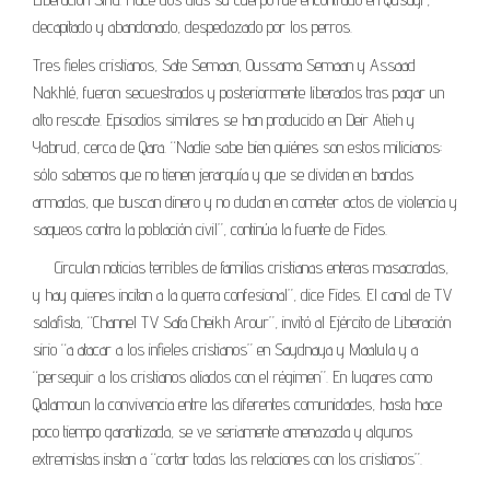
decapitado y abandonado, despedazado por los perros.
Tres fieles cristianos, Sate Semaan, Oussama Semaan y Assaad
Nakhlé, fueron secuestrados y posteriormente liberados tras pagar un
alto rescate. Episodios similares se han producido en Deir Atieh y
Yabrud, cerca de Qara. “Nadie sabe bien quiénes son estos milicianos:
sólo sabemos que no tienen jerarquía y que se dividen en bandas
armadas, que buscan dinero y no dudan en cometer actos de violencia y
saqueos contra la población civil”, continúa la fuente de Fides.
Circulan noticias terribles de familias cristianas enteras masacradas,
y hay quienes incitan a la guerra confesional”, dice Fides. El canal de TV
salafista, “Channel TV Safa Cheikh Arour”, invitó al Ejército de Liberación
sirio “a atacar a los infieles cristianos” en Saydnaya y Maalula y a
“perseguir a los cristianos aliados con el régimen”. En lugares como
Qalamoun la convivencia entre las diferentes comunidades, hasta hace
poco tiempo garantizada, se ve seriamente amenazada y algunos
extremistas instan a “cortar todas las relaciones con los cristianos”.