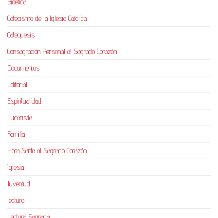
Bioética
Catecismo de la Iglesia Católica
Catequesis
Consagración Personal al Sagrado Corazón
Documentos
Editorial
Espiritualidad
Eucaristía
Familia
Hora Santa al Sagrado Corazón
Iglesia
Juventud
lectura
Lectura Sagrada