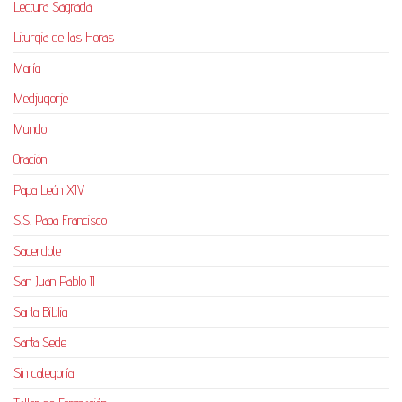
Lectura Sagrada
Liturgia de las Horas
María
Medjugorje
Mundo
Oración
Papa León XIV
S.S. Papa Francisco
Sacerdote
San Juan Pablo II
Santa Biblia
Santa Sede
Sin categoría