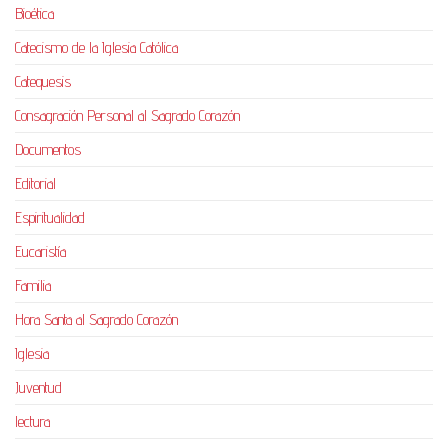
Bioética
Catecismo de la Iglesia Católica
Catequesis
Consagración Personal al Sagrado Corazón
Documentos
Editorial
Espiritualidad
Eucaristía
Familia
Hora Santa al Sagrado Corazón
Iglesia
Juventud
lectura