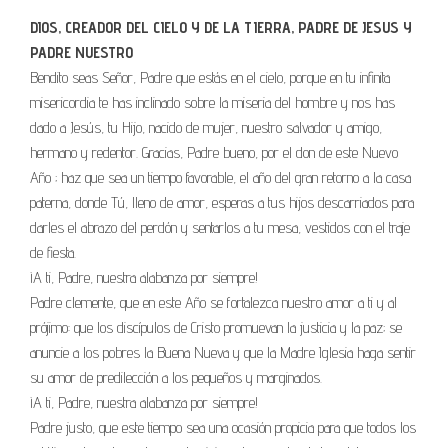
DIOS, CREADOR DEL CIELO Y DE LA TIERRA, PADRE DE JESUS Y
PADRE NUESTRO
Bendito seas Señor, Padre que estás en el cielo, porque en tu infinita
misericordia te has inclinado sobre la miseria del hombre y nos has
dado a Jesús, tu Hijo, nacido de mujer, nuestro salvador y amigo,
hermano y redentor. Gracias, Padre bueno, por el don de este Nuevo
Año ; haz que sea un tiempo favorable, el año del gran retorno a la casa
paterna, donde Tú, lleno de amor, esperas a tus hijos descarriados para
darles el abrazo del perdón y sentarlos a tu mesa, vestidos con el traje
de fiesta.
¡A ti, Padre, nuestra alabanza por siempre!
Padre clemente, que en este Año se fortalezca nuestro amor a ti y al
prójimo: que los discípulos de Cristo promuevan la justicia y la paz; se
anuncie a los pobres la Buena Nueva y que la Madre Iglesia haga sentir
su amor de predilección a los pequeños y marginados.
¡A ti, Padre, nuestra alabanza por siempre!
Padre justo, que este tiempo sea una ocasión propicia para que todos los