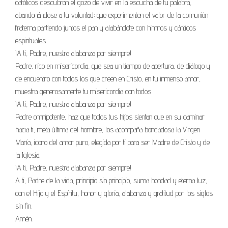
católicos descubran el gozo de vivir en la escucha de tu palabra,
abandonándose a tu voluntad; que experimenten el valor de la comunión
fraterna partiendo juntos el pan y alabándote con himnos y cánticos
espirituales.
¡A ti, Padre, nuestra alabanza por siempre!
Padre, rico en misericordia, que sea un tiempo de apertura, de diálogo y
de encuentro con todos los que creen en Cristo, en tu inmenso amor,
muestra generosamente tu misericordia con todos.
¡A ti, Padre, nuestra alabanza por siempre!
Padre omnipotente, haz que todos tus hijos sientan que en su caminar
hacia ti, meta última del hombre, los acompaña bondadosa la Virgen
María, icono del amor puro, elegida por ti para ser Madre de Cristo y de
la Iglesia.
¡A ti, Padre, nuestra alabanza por siempre!
A ti, Padre de la vida, principio sin principio, suma bondad y eterna luz,
con el Hijo y el Espíritu, honor y gloria, alabanza y gratitud por los siglos
sin fin.
Amén.