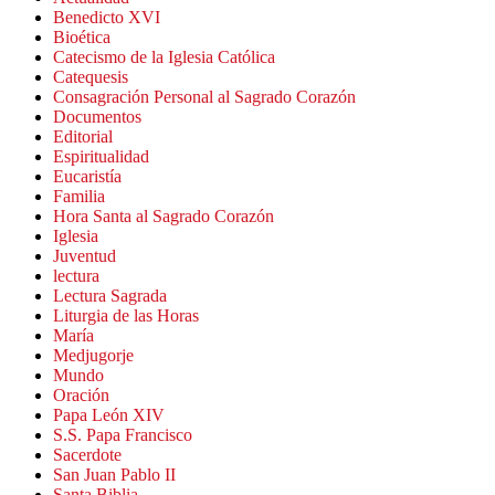
Benedicto XVI
Bioética
Catecismo de la Iglesia Católica
Catequesis
Consagración Personal al Sagrado Corazón
Documentos
Editorial
Espiritualidad
Eucaristía
Familia
Hora Santa al Sagrado Corazón
Iglesia
Juventud
lectura
Lectura Sagrada
Liturgia de las Horas
María
Medjugorje
Mundo
Oración
Papa León XIV
S.S. Papa Francisco
Sacerdote
San Juan Pablo II
Santa Biblia