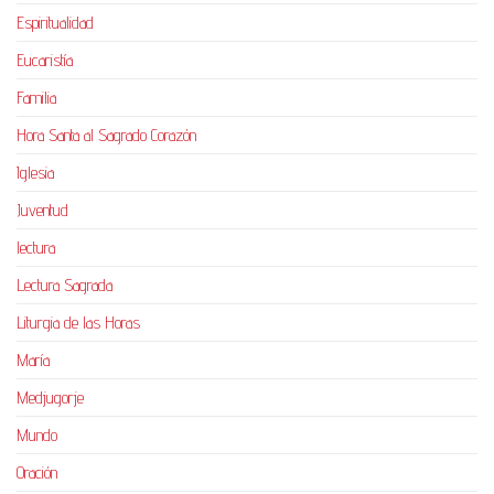
Espiritualidad
Eucaristía
Familia
Hora Santa al Sagrado Corazón
Iglesia
Juventud
lectura
Lectura Sagrada
Liturgia de las Horas
María
Medjugorje
Mundo
Oración