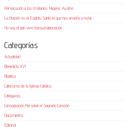
Persecución a los cristianos: Nigeria, Austria
La Oración: es el Espíritu Santo el que nos enseña a rezar.
Yo soy el pan vivo: transubstanciación
Categorías
Actualidad
Benedicto XVI
Bioética
Catecismo de la Iglesia Católica
Catequesis
Consagración Personal al Sagrado Corazón
Documentos
Editorial