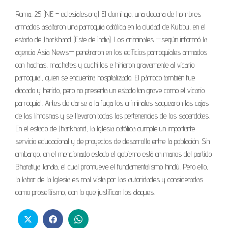
Roma, 25 (NE – eclesiales.org) El domingo, una docena de hombres
armados asaltaron una parroquia católica en la ciudad de Kubbu, en el
estado de Jharkhand (Este de India). Los criminales —según informó la
agencia Asia News— penetraron en los edificios parroquiales armados
con hachas, machetes y cuchillos e hirieron gravemente al vicario
parroquial, quien se encuentra hospitalizado. El párroco también fue
atacado y herido, pero no presenta un estado tan grave como el vicario
parroquial. Antes de darse a la fuga los criminales saquearon las cajas
de las limosnas y se llevaron todas las pertenencias de los sacerdotes.
En el estado de Jharkhand, la Iglesia católica cumple un importante
servicio educacional y de proyectos de desarrollo entre la población. Sin
embargo, en el mencionado estado el gobierno está en manos del partido
Bharatiya Janata, el cual promueve el fundamentalismo hindú. Pero ello,
la labor de la Iglesia es mal vista por las autoridades y consideradas
como proselitismo, con lo que justifican los ataques.