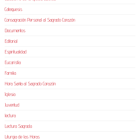
Catequesis
Consagración Personal al Sagrado Corazón
Documentos
Editorial
Espiritualidad
Eucaristía
Familia
Hora Santa al Sagrado Corazón
Iglesia
Juventud
lectura
Lectura Sagrada
Liturgia de las Horas