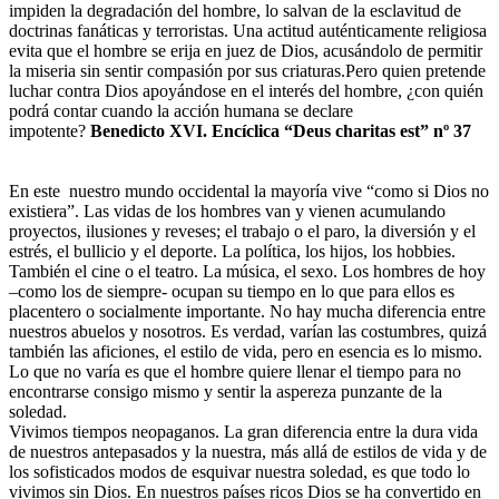
impiden la degradación del hombre, lo salvan de la esclavitud de
doctrinas fanáticas y terroristas. Una actitud auténticamente religiosa
evita que el hombre se erija en juez de Dios, acusándolo de permitir
la miseria sin sentir compasión por sus criaturas.Pero quien pretende
luchar contra Dios apoyándose en el interés del hombre, ¿con quién
podrá contar cuando la acción humana se declare
impotente?
Benedicto XVI. Encíclica “Deus charitas est” nº 37
En este nuestro mundo occidental la mayoría vive “como si Dios no
existiera”. Las vidas de los hombres van y vienen acumulando
proyectos, ilusiones y reveses; el trabajo o el paro, la diversión y el
estrés, el bullicio y el deporte. La política, los hijos, los hobbies.
También el cine o el teatro. La música, el sexo. Los hombres de hoy
–como los de siempre- ocupan su tiempo en lo que para ellos es
placentero o socialmente importante. No hay mucha diferencia entre
nuestros abuelos y nosotros. Es verdad, varían las costumbres, quizá
también las aficiones, el estilo de vida, pero en esencia es lo mismo.
Lo que no varía es que el hombre quiere llenar el tiempo para no
encontrarse consigo mismo y sentir la aspereza punzante de la
soledad.
Vivimos tiempos neopaganos. La gran diferencia entre la dura vida
de nuestros antepasados y la nuestra, más allá de estilos de vida y de
los sofisticados modos de esquivar nuestra soledad, es que todo lo
vivimos sin Dios. En nuestros países ricos Dios se ha convertido en