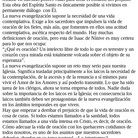
Esta obra del Espíritu Santo es únicamente posible si vivimos en
permanente diálogo con Él.
La nueva evangelización supone la necesidad de una vida
contemplativa. Exige a los sacerdotes que impulsen la vida de
oración de los fieles, más aún, que fomenten en ellos una actitud
contemplativa, ascética respecto del mundo. Hay muchas
definiciones de oración, pero esta de Isaac de Nínive es muy certera
para lo que nos ocupa:
“¿Qué es oración? Un intelecto libre de todo lo que es terrestre y un
corazón cuya mirada está totalmente volcada sobre el objeto de su
esperanza”.
La nueva evangelización supone un reto muy serio para nuestra
Iglesia. Significa trasladar principalmente a los laicos la necesidad de
la contemplación, de la ascesis y de la renuncia a sí mismos para
vivir el Amor de los Amores y así poderlo transmitir. Lo que ha sido
tarea de los clérigos, ahora se torna empresa de todos. Nadie duda
sobre la importancia de los laicos en la Iglesia; en consecuencia los
laicos también deben ser protagonistas de la nueva evangelización
en los ámbitos temporales en que viven.
Hay que empezar a derribar el prejuicio de que la vida de oración es
cosa de curas. Si todos estamos llamados a la santidad, todos
estamos llamados a una vida intensa en Cristo, es decir, de oración.
Cómo adecuar la vida de oración con los quehaceres cotidianos de
todos nosotros, es uno de los asuntos que nuestros sacerdotes
deberían abordar en su tarea pastoral. ¿Lo intentamos?