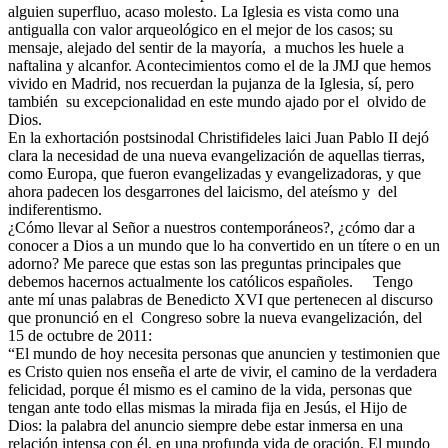
alguien superfluo, acaso molesto. La Iglesia es vista como una
antigualla con valor arqueológico en el mejor de los casos; su
mensaje, alejado del sentir de la mayoría, a muchos les huele a
naftalina y alcanfor. Acontecimientos como el de la JMJ que hemos
vivido en Madrid, nos recuerdan la pujanza de la Iglesia, sí, pero
también su excepcionalidad en este mundo ajado por el olvido de
Dios.
En la exhortación postsinodal Christifideles laici Juan Pablo II dejó
clara la necesidad de una nueva evangelización de aquellas tierras,
como Europa, que fueron evangelizadas y evangelizadoras, y que
ahora padecen los desgarrones del laicismo, del ateísmo y del
indiferentismo.
¿Cómo llevar al Señor a nuestros contemporáneos?, ¿cómo dar a
conocer a Dios a un mundo que lo ha convertido en un títere o en un
adorno? Me parece que estas son las preguntas principales que
debemos hacernos actualmente los católicos españoles. Tengo
ante mí unas palabras de Benedicto XVI que pertenecen al discurso
que pronunció en el Congreso sobre la nueva evangelización, del
15 de octubre de 2011:
“El mundo de hoy necesita personas que anuncien y testimonien que
es Cristo quien nos enseña el arte de vivir, el camino de la verdadera
felicidad, porque él mismo es el camino de la vida, personas que
tengan ante todo ellas mismas la mirada fija en Jesús, el Hijo de
Dios: la palabra del anuncio siempre debe estar inmersa en una
relación intensa con él, en una profunda vida de oración. El mundo