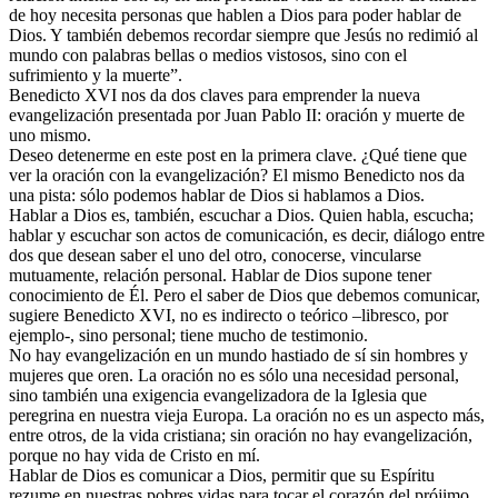
de hoy necesita personas que hablen a Dios para poder hablar de
Dios. Y también debemos recordar siempre que Jesús no redimió al
mundo con palabras bellas o medios vistosos, sino con el
sufrimiento y la muerte”.
Benedicto XVI nos da dos claves para emprender la nueva
evangelización presentada por Juan Pablo II: oración y muerte de
uno mismo.
Deseo detenerme en este post en la primera clave. ¿Qué tiene que
ver la oración con la evangelización? El mismo Benedicto nos da
una pista: sólo podemos hablar de Dios si hablamos a Dios.
Hablar a Dios es, también, escuchar a Dios. Quien habla, escucha;
hablar y escuchar son actos de comunicación, es decir, diálogo entre
dos que desean saber el uno del otro, conocerse, vincularse
mutuamente, relación personal. Hablar de Dios supone tener
conocimiento de Él. Pero el saber de Dios que debemos comunicar,
sugiere Benedicto XVI, no es indirecto o teórico –libresco, por
ejemplo-, sino personal; tiene mucho de testimonio.
No hay evangelización en un mundo hastiado de sí sin hombres y
mujeres que oren. La oración no es sólo una necesidad personal,
sino también una exigencia evangelizadora de la Iglesia que
peregrina en nuestra vieja Europa. La oración no es un aspecto más,
entre otros, de la vida cristiana; sin oración no hay evangelización,
porque no hay vida de Cristo en mí.
Hablar de Dios es comunicar a Dios, permitir que su Espíritu
rezume en nuestras pobres vidas para tocar el corazón del prójimo.