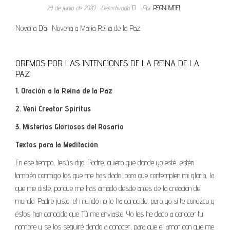
24 de junio de 2020
Desactivado
Por
REGNUMDEI
Novena Día: Novena a María Reina de la Paz
OREMOS POR LAS INTENCIONES DE LA REINA DE LA
PAZ
1. Oración a la Reina de la Paz
2. Veni Creator Spiritus
3. Misterios Gloriosos del Rosario
Textos para la Meditación
En ese tiempo, Jesús dijo: Padre, quiero que donde yo esté, estén
también conmigo los que me has dado, para que contemplen mi gloria, la
que me diste, porque me has amado desde antes de la creación del
mundo. Padre justo, el mundo no te ha conocido, pero yo sí te conozco y
éstos han conocido que Tú me enviaste. Yo les he dado a conocer tu
nombre y se los seguiré dando a conocer, para que el amor con que me