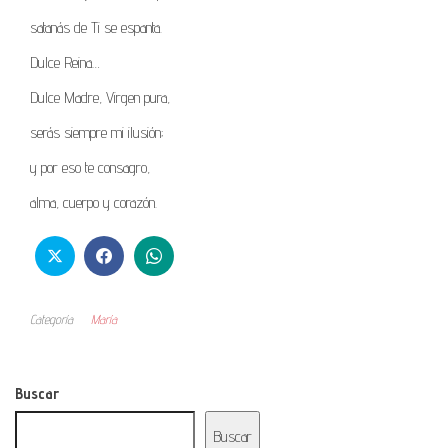
satanás de Ti se espanta.
Dulce Reina…
Dulce Madre, Virgen pura,
serás siempre mi ilusión;
y por eso te consagro,
alma, cuerpo y corazón.
Categoría
María
Buscar
Buscar