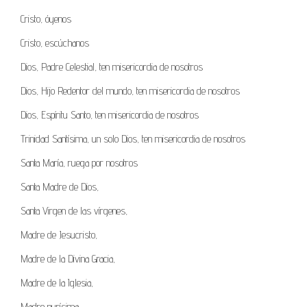
Cristo, óyenos
Cristo, escúchanos
Dios, Padre Celestial, ten misericordia de nosotros
Dios, Hijo Redentor del mundo, ten misericordia de nosotros
Dios, Espíritu Santo, ten misericordia de nosotros
Trinidad Santísima, un solo Dios, ten misericordia de nosotros
Santa María, ruega por nosotros
Santa Madre de Dios,
Santa Virgen de las vírgenes,
Madre de Jesucristo,
Madre de la Divina Gracia,
Madre de la Iglesia,
Madre purísima,