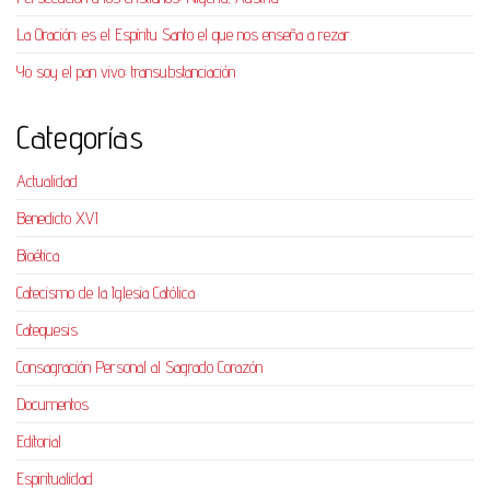
La Oración: es el Espíritu Santo el que nos enseña a rezar.
Yo soy el pan vivo: transubstanciación
Categorías
Actualidad
Benedicto XVI
Bioética
Catecismo de la Iglesia Católica
Catequesis
Consagración Personal al Sagrado Corazón
Documentos
Editorial
Espiritualidad