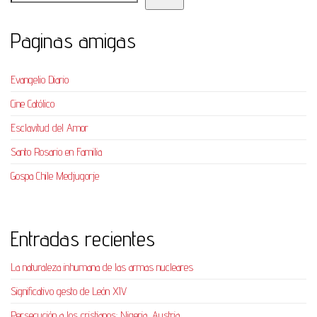
Paginas amigas
Evangelio Diario
Cine Católico
Esclavitud del Amor
Santo Rosario en Familia
Gospa Chile Medjugorje
Entradas recientes
La naturaleza inhumana de las armas nucleares
Significativo gesto de León XIV
Persecución a los cristianos: Nigeria, Austria