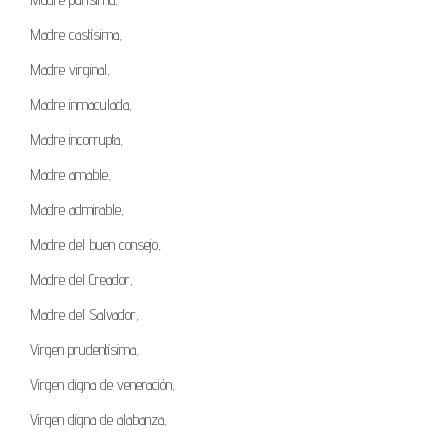
Madre castísima,
Madre virginal,
Madre inmaculada,
Madre incorrupta,
Madre amable,
Madre admirable,
Madre del buen consejo,
Madre del Creador,
Madre del Salvador,
Virgen prudentísima,
Virgen digna de veneración,
Virgen digna de alabanza,