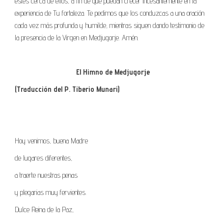
estés cerca de ellos, a fin de que puedan crecer incesantemente en la
experiencia de Tu fortaleza. Te pedimos que los conduzcas a una oración
cada vez más profunda y humilde, mientras siguen dando testimonio de
la presencia de la Virgen en Medjugorje. Amén.
El Himno de Medjugorje
(Traducción del P. Tiberio Munari)
Hoy venimos, buena Madre
de lugares diferentes,
a traerte nuestras penas
y plegarias muy fervientes.
Dulce Reina de la Paz,