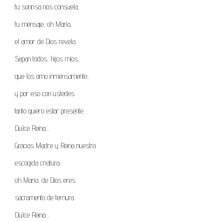
tu sonrisa nos consuela,
tu mensaje, oh María,
el amor de Dios revela.
Sepan todos, hijos míos,
que los amo inmensamente,
y por eso con ustedes
tanto quiero estar presente.
Dulce Reina…
Gracias Madre y Reina nuestra
escogida criatura;
oh María, de Dios eres
sacramento de ternura.
Dulce Reina…