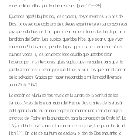
amas esté en ellos y yo también en ellos. (Juan 17,24-26)
¡Queridos hijos! Hoy les doy las gracias y deseo invitarlos a la paz de
Dios. Yo deseo que cada uno de ustedes experimente en su corazón esa
paz que sólo Dios da. Hoy quiero bendecirlos a todos; los bendigo con la
bendición del Señor. Les suplico, queridos hijos, que sigan y que vivan
mi camino. Yo los amo, queridos hijos, y por eso los llamo -no sé ya
cuántas veces- y les agradezco todo aquello que ustedes están
haciendo por mis intenciones. yLes suplico que me auden, para que Yo
pueda ofrecerlos al Señor para que El los salve y los guíe por el camino
de la salvación. ¡Gracias por haber respondido a mi llamado! (Mensaje,
Junio 25 de 1987)
La oración de María se nos revela en la aurora de la plenitud de los
tiempos. Antes de la encarnación del Hijo de Dios y antes de la efusión
del Espíritu Santo, su oración coopera de manera única con el designio
amoroso del Padre: en la anunciación, para la concepción de Cristo (cf. Lc
1,38); en Pentecostés para la formación de la Iglesia, Cuerpo de Cristo (cf.
Hch 1,14). En la fe de su humilde esclava, el don de Dios encuentra la