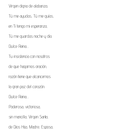
Virgen digna de alabanza,
Tú me ayudas, Tú me guías,
en Ti tengo mi esperanza,
Tú me guardas noche y día.
Dulce Reina…
Tu insistencia con nosotros
de que hagamos oración,
razón tiene que alcancemos
la gran paz del corazón.
Dulce Reina…
Poderosa, victoriosa,
sin mancilla, Virgen Santa,
de Dios Hija, Madre, Esposa,