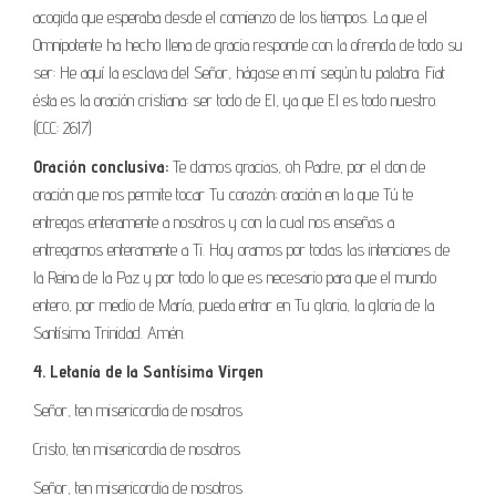
acogida que esperaba desde el comienzo de los tiempos. La que el
Omnipotente ha hecho llena de gracia responde con la ofrenda de todo su
ser: He aquí la esclava del Señor, hágase en mí según tu palabra. Fiat
ésta es la oración cristiana: ser todo de El, ya que El es todo nuestro.
(CCC: 2617)
Oración conclusiva:
Te damos gracias, oh Padre, por el don de
oración que nos permite tocar Tu corazón; oración en la que Tú te
entregas enteramente a nosotros y con la cual nos enseñas a
entregarnos enteramente a Ti. Hoy oramos por todas las intenciones de
la Reina de la Paz y por todo lo que es necesario para que el mundo
entero, por medio de María, pueda entrar en Tu gloria, la gloria de la
Santísima Trinidad. Amén.
4. Letanía de la Santísima Virgen
Señor, ten misericordia de nosotros
Cristo, ten misericordia de nosotros
Señor, ten misericordia de nosotros