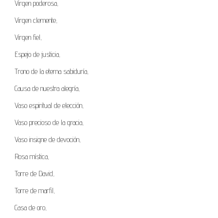
Virgen poderosa,
Virgen clemente,
Virgen fiel,
Espejo de justicia,
Trono de la eterna sabiduría,
Causa de nuestra alegría,
Vaso espiritual de elección,
Vaso precioso de la gracia,
Vaso insigne de devoción,
Rosa mística,
Torre de David,
Torre de marfil,
Casa de oro,