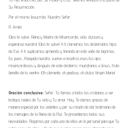
Su Resurrección.
Por el mismo Jesucristo, Nuestro Señor.
R. Amén.
¡Dios te salve, Reina y Madre de Misericordia, vida, dulzura y
esperanza nuestra! ¡Dios te salve! A ti clamamos los desterrados hijos
de Eva. A ti suplicamos gimiendo y llorando en este valle de lágrimas.
Ea, pues, Abogada nuestra, vuelve a nosotros esos tus ojos
misericordiosos y después de este destierro, muéstranos a Jesús, fruto
bendito de tu vientre. ¡Oh clemente, oh piadosa, oh dulce Virgen María!
Oración conclusiva:
Señor, Tú llamas a todos los cristianos a ser
testigos reales de Tu vida y Tu amor. Hoy, Te damos gracias de
manera especial por los videntes y por su misión de dar testimonio de
los mensajes de la Reina de la Paz. Te presentamos todas sus
necesidades. Rogamos por cada uno de ellos en lo personal para que Tú