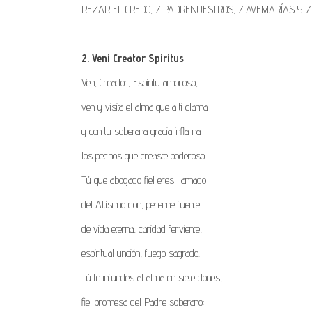
REZAR EL CREDO, 7 PADRENUESTROS, 7 AVEMARÍAS Y 7
2. Veni Creator Spiritus
Ven, Creador, Espíritu amoroso,
ven y visita el alma que a ti clama
y con tu soberana gracia inflama
los pechos que creaste poderoso.
Tú que abogado fiel eres llamado
del Altísimo don, perenne fuente
de vida eterna, caridad ferviente,
espiritual unción, fuego sagrado.
Tú te infundes al alma en siete dones,
fiel promesa del Padre soberano;