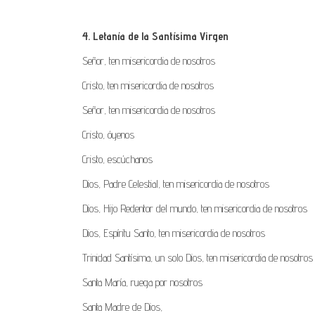
4. Letanía de la Santísima Virgen
Señor, ten misericordia de nosotros
Cristo, ten misericordia de nosotros
Señor, ten misericordia de nosotros
Cristo, óyenos
Cristo, escúchanos
Dios, Padre Celestial, ten misericordia de nosotros
Dios, Hijo Redentor del mundo, ten misericordia de nosotros
Dios, Espíritu Santo, ten misericordia de nosotros
Trinidad Santísima, un solo Dios, ten misericordia de nosotros
Santa María, ruega por nosotros
Santa Madre de Dios,