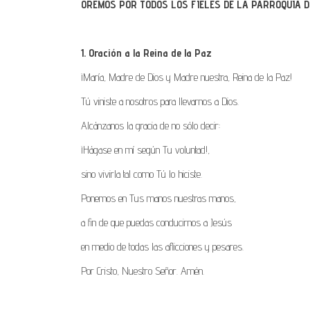
OREMOS POR TODOS LOS FIELES DE LA PARROQUIA D
1. Oración a la Reina de la Paz
¡María, Madre de Dios y Madre nuestra, Reina de la Paz!
Tú viniste a nosotros para llevarnos a Dios.
Alcánzanos la gracia de no sólo decir:
¡Hágase en mí según Tu voluntad!,
sino vivirla tal como Tú lo hiciste.
Ponemos en Tus manos nuestras manos,
a fin de que puedas conducirnos a Jesús
en medio de todas las aflicciones y pesares.
Por Cristo, Nuestro Señor. Amén.