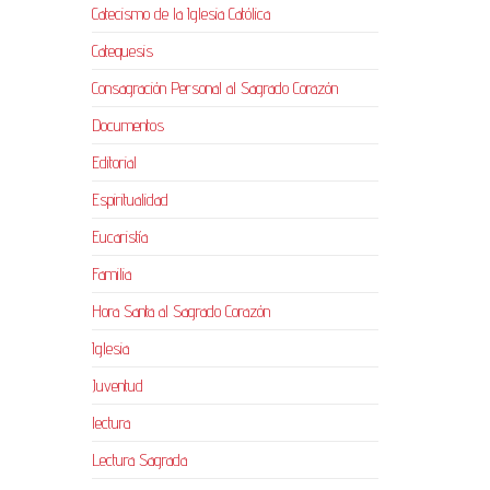
Catecismo de la Iglesia Católica
Catequesis
Consagración Personal al Sagrado Corazón
Documentos
Editorial
Espiritualidad
Eucaristía
Familia
Hora Santa al Sagrado Corazón
Iglesia
Juventud
lectura
Lectura Sagrada