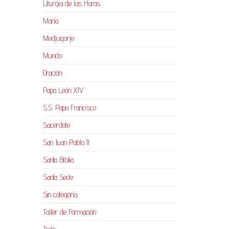
Liturgia de las Horas
María
Medjugorje
Mundo
Oración
Papa León XIV
S.S. Papa Francisco
Sacerdote
San Juan Pablo II
Santa Biblia
Santa Sede
Sin categoría
Taller de Formación