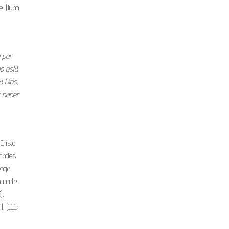
. (Juan
 por
o está
a Dios,
r haber
Cristo
idades
enga
camente
),
). (CCC: