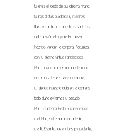
tú eres el dedo de su diestra mano,
tú nos dictas palabras y razones.
Ilustra con tu luz nuestros sentidos,
del corazón ahuyenta la tibieza,
haznos vencer la corporal flaqueza,
con tu eterna virtud fortalecidos.
Por ti, nuestro enemigo desterrado,
gocemos de paz santa duradera,
y, siendo nuestro guía en la carrera,
todo daño evitemos y pecado.
Por ti al eterno Padre conozcamos,
y al Hijo, soberano omnipotente,
y a ti, Espíritu, de ambos procedente,