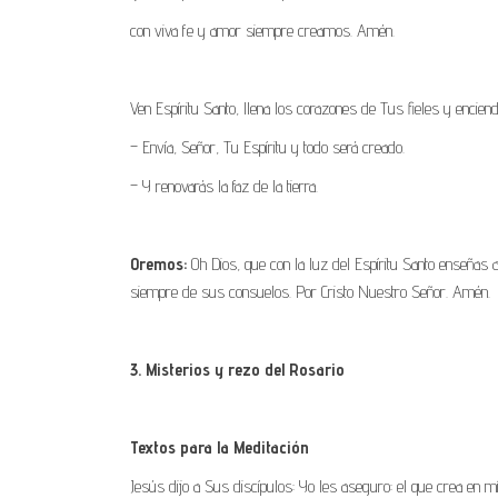
con viva fe y amor siempre creamos. Amén.
Ven Espíritu Santo, llena los corazones de Tus fieles y encien
– Envía, Señor, Tu Espíritu y todo será creado.
– Y renovarás la faz de la tierra.
Oremos:
Oh Dios, que con la luz del Espíritu Santo enseñas 
siempre de sus consuelos. Por Cristo Nuestro Señor. Amén.
3. Misterios y rezo del Rosario
Textos para la Meditación
Jesús dijo a Sus discípulos: Yo les aseguro: el que crea en 