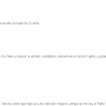
de en ellos el fuego de Tu amor.
a Tus fieles a conocer la verdad, concédenos conocerla en el mismo Espíritu y goza
mí, hará las obras que hago yo y las hará aún mayores, porque yo me voy al Padre;