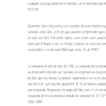
cualquier cosa que pidan en mi nombre, yo la haré para que el
14,12-14)
¡Queridos hijos! Hoy estoy con ustedes de una manera espe
ustedes ante Dios, a fin de que puedan comprender que c
en paz con Dios. Por tanto, hijitos, oren, oren, oren, pue
para que El llegue a ser su Amigo. Cuando se crea una ve
respondido a mi llamado! (Mensaje, Junio 25 de 1997)
Si conocieras el don de Dios (Jn 4,10). La maravilla de la orac
va al encuentro de todo ser humano, es el primero en buscarn
de Dios que nos desea. La oración, sepámoslo o no, es el con
sed de El (cf. san Agustín, quaest.64, 4). Tú le habrías rogado
una respuesta. Respuesta a la queja del Dios vivo: A mí me dej
respuesta de fe a la promesa gratuita de salvación (cf. Jn 7,37-39
2560, 2561)