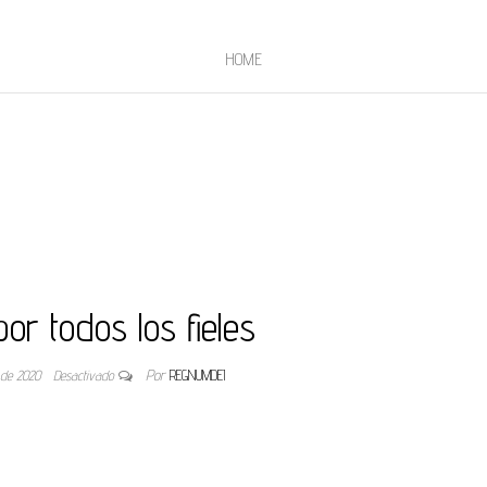
HOME
or todos los fieles
 de 2020
Desactivado
Por
REGNUMDEI