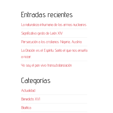
Entradas recientes
La naturaleza inhumana de las armas nucleares
Significativo gesto de León XIV
Persecución a los cristianos: Nigeria, Austria
La Oración: es el Espíritu Santo el que nos enseña
a rezar.
Yo soy el pan vivo: transubstanciación
Categorías
Actualidad
Benedicto XVI
Bioética