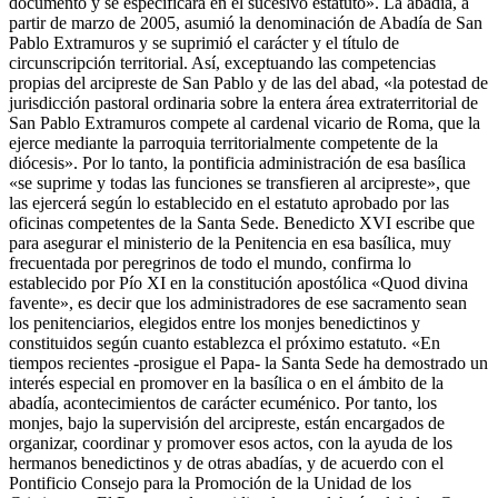
documento y se especificará en el sucesivo estatuto». La abadía, a
partir de marzo de 2005, asumió la denominación de Abadía de San
Pablo Extramuros y se suprimió el carácter y el título de
circunscripción territorial. Así, exceptuando las competencias
propias del arcipreste de San Pablo y de las del abad, «la potestad de
jurisdicción pastoral ordinaria sobre la entera área extraterritorial de
San Pablo Extramuros compete al cardenal vicario de Roma, que la
ejerce mediante la parroquia territorialmente competente de la
diócesis». Por lo tanto, la pontificia administración de esa basílica
«se suprime y todas las funciones se transfieren al arcipreste», que
las ejercerá según lo establecido en el estatuto aprobado por las
oficinas competentes de la Santa Sede. Benedicto XVI escribe que
para asegurar el ministerio de la Penitencia en esa basílica, muy
frecuentada por peregrinos de todo el mundo, confirma lo
establecido por Pío XI en la constitución apostólica «Quod divina
favente», es decir que los administradores de ese sacramento sean
los penitenciarios, elegidos entre los monjes benedictinos y
constituidos según cuanto establezca el próximo estatuto. «En
tiempos recientes -prosigue el Papa- la Santa Sede ha demostrado un
interés especial en promover en la basílica o en el ámbito de la
abadía, acontecimientos de carácter ecuménico. Por tanto, los
monjes, bajo la supervisión del arcipreste, están encargados de
organizar, coordinar y promover esos actos, con la ayuda de los
hermanos benedictinos y de otras abadías, y de acuerdo con el
Pontificio Consejo para la Promoción de la Unidad de los