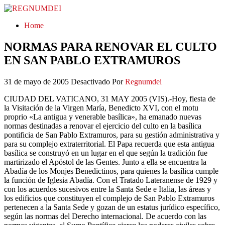
REGNUMDEI
Home
NORMAS PARA RENOVAR EL CULTO
EN SAN PABLO EXTRAMUROS
31 de mayo de 2005
Desactivado
Por
Regnumdei
CIUDAD DEL VATICANO, 31 MAY 2005 (VIS).-Hoy, fiesta de
la Visitación de la Virgen María, Benedicto XVI, con el motu
proprio «La antigua y venerable basílica», ha emanado nuevas
normas destinadas a renovar el ejercicio del culto en la basílica
pontificia de San Pablo Extramuros, para su gestión administrativa y
para su complejo extraterritorial. El Papa recuerda que esta antigua
basílica se construyó en un lugar en el que según la tradición fue
martirizado el Apóstol de las Gentes. Junto a ella se encuentra la
Abadía de los Monjes Benedictinos, para quienes la basílica cumple
la función de Iglesia Abadía. Con el Tratado Lateranense de 1929 y
con los acuerdos sucesivos entre la Santa Sede e Italia, las áreas y
los edificios que constituyen el complejo de San Pablo Extramuros
pertenecen a la Santa Sede y gozan de un estatus jurídico específico,
según las normas del Derecho internacional. De acuerdo con las