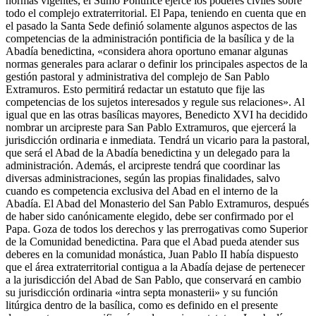
normas vigentes, el Sumo Pontífice ejerce los poderes civiles sobre
todo el complejo extraterritorial. El Papa, teniendo en cuenta que en
el pasado la Santa Sede definió solamente algunos aspectos de las
competencias de la administración pontificia de la basílica y de la
Abadía benedictina, «considera ahora oportuno emanar algunas
normas generales para aclarar o definir los principales aspectos de la
gestión pastoral y administrativa del complejo de San Pablo
Extramuros. Esto permitirá redactar un estatuto que fije las
competencias de los sujetos interesados y regule sus relaciones». Al
igual que en las otras basílicas mayores, Benedicto XVI ha decidido
nombrar un arcipreste para San Pablo Extramuros, que ejercerá la
jurisdicción ordinaria e inmediata. Tendrá un vicario para la pastoral,
que será el Abad de la Abadía benedictina y un delegado para la
administración. Además, el arcipreste tendrá que coordinar las
diversas administraciones, según las propias finalidades, salvo
cuando es competencia exclusiva del Abad en el interno de la
Abadía. El Abad del Monasterio del San Pablo Extramuros, después
de haber sido canónicamente elegido, debe ser confirmado por el
Papa. Goza de todos los derechos y las prerrogativas como Superior
de la Comunidad benedictina. Para que el Abad pueda atender sus
deberes en la comunidad monástica, Juan Pablo II había dispuesto
que el área extraterritorial contigua a la Abadía dejase de pertenecer
a la jurisdicción del Abad de San Pablo, que conservará en cambio
su jurisdicción ordinaria «intra septa monasterii» y su función
litúrgica dentro de la basílica, como es definido en el presente