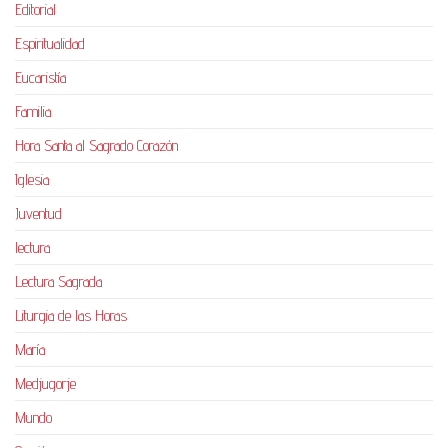
Editorial
Espiritualidad
Eucaristía
Familia
Hora Santa al Sagrado Corazón
Iglesia
Juventud
lectura
Lectura Sagrada
Liturgia de las Horas
María
Medjugorje
Mundo