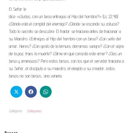
El Señor le
dice: «¿Judas, con un beso entregas al Hijo del hombre?» (Lc 22,48)
¿Dónde está el complot del enemigo? ¿Dónde se esconde su astucia?
Todo lo secreto se descubre. El traidor se traiciona antes de traicionar a
su Maestro. ¿Entregas al Hijo del hombre con un beso? ¿Con sello del
amor, hieres? ¿Con gesto de la ternura, derramas sangre? ¿Con el signo
de la paz, traes la muerte? ¿Dime en qué consiste este amor? ¿Das un
beso y amenazas? Pero estos besos, con los que el servidor traiciona a
su Señor, el discípulo a su maestro, el elegido a su creador, estos
besos no son besos, sino veneno.
Categoría
Catequesis
Buscar