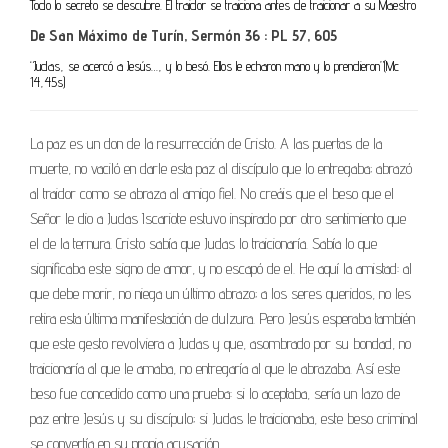
Todo lo secreto se descubre. El traidor se traiciona antes de traicionar a su Maestro
De San Máximo de Turín, Sermón 36 : PL 57, 605
“Judas, se acercó a Jesús…, y lo besó. Ellos le echaron mano y lo prendieron”(Mc
14,45s)
La paz es un don de la resurrección de Cristo. A las puertas de la
muerte, no vaciló en darle esta paz al discípulo que lo entregaba; abrazó
al traidor como se abraza al amigo fiel. No creáis que el beso que el
Señor le dio a Judas Iscariote estuvo inspirado por otro sentimiento que
el de la ternura. Cristo sabía que Judas lo traicionaría. Sabía lo que
significaba este signo de amor, y no escapó de el. He aquí la amistad: al
que debe morir, no niega un último abrazo; a los seres queridos, no les
retira esta última manifestación de dulzura. Pero Jesús esperaba también
que este gesto revolviera a Judas y que, asombrado por su bondad, no
traicionaría al que le amaba, no entregaría al que le abrazaba. Así este
beso fue concedido como una prueba: si lo aceptaba, sería un lazo de
paz entre Jesús y su discípulo; si Judas le traicionaba, este beso criminal
se convertía en su propia acusación.