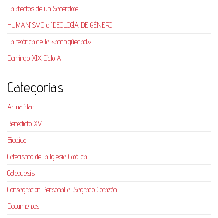
La afectos de un Sacerdote
HUMANISMO e IDEOLOGÍA DE GÉNERO
La retórica de la «ambigüedad»
Domingo XIX Ciclo A
Categorías
Actualidad
Benedicto XVI
Bioética
Catecismo de la Iglesia Católica
Catequesis
Consagración Personal al Sagrado Corazón
Documentos