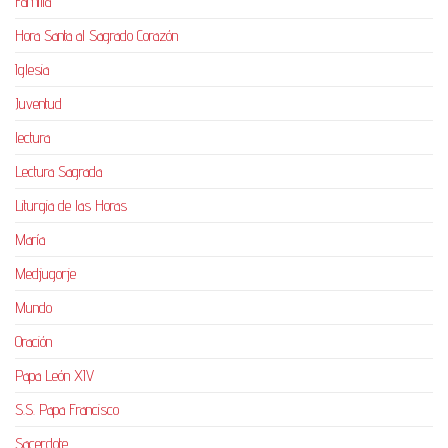
Familia
Hora Santa al Sagrado Corazón
Iglesia
Juventud
lectura
Lectura Sagrada
Liturgia de las Horas
María
Medjugorje
Mundo
Oración
Papa León XIV
S.S. Papa Francisco
Sacerdote