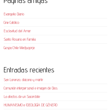
Paginas amigas
Evangelio Diario
Cine Católico
Esclavitud del Amor
Santo Rosario en Familia
Gospa Chile Medjugorje
Entradas recientes
San Lorenzo, diácono y mártir
Comunión interpersonal e imagen de Dios
La afectos de un Sacerdote
HUMANISMO e IDEOLOGÍA DE GÉNERO