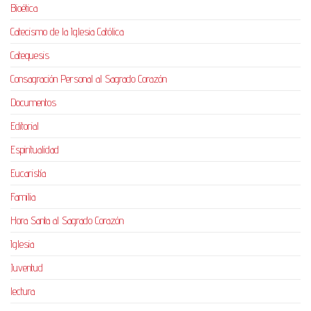
Bioética
Catecismo de la Iglesia Católica
Catequesis
Consagración Personal al Sagrado Corazón
Documentos
Editorial
Espiritualidad
Eucaristía
Familia
Hora Santa al Sagrado Corazón
Iglesia
Juventud
lectura