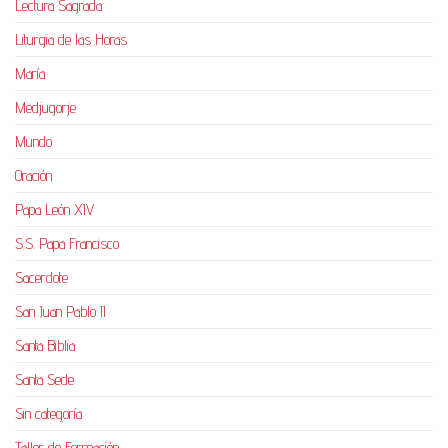
Lectura Sagrada
Liturgia de las Horas
María
Medjugorje
Mundo
Oración
Papa León XIV
S.S. Papa Francisco
Sacerdote
San Juan Pablo II
Santa Biblia
Santa Sede
Sin categoría
Taller de Formación