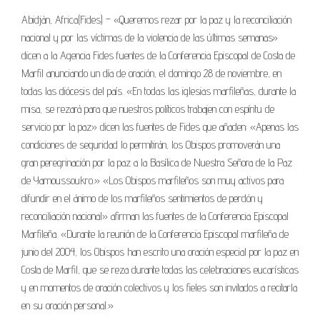
Abidján, Africa(Fides) – «Queremos rezar por la paz y la reconciliación
nacional y por las víctimas de la violencia de las últimas semanas»
dicen a la Agencia Fides fuentes de la Conferencia Episcopal de Costa de
Marfil anunciando un día de oración, el domingo 28 de noviembre, en
todas las diócesis del país. «En todas las iglesias marfileñas, durante la
misa, se rezará para que nuestros políticos trabajen con espíritu de
servicio por la paz» dicen las fuentes de Fides que añaden: «Apenas las
condiciones de seguridad lo permitirán, los Obispos promoverán una
gran peregrinación por la paz a la Basílica de Nuestra Señora de la Paz
de Yamoussoukro.» «Los Obispos marfileños son muy activos para
difundir en el ánimo de los marfileños sentimientos de perdón y
reconciliación nacional» afirman las fuentes de la Conferencia Episcopal
Marfileña. «Durante la reunión de la Conferencia Episcopal marfileña de
junio del 2004, los Obispos han escrito una oración especial por la paz en
Costa de Marfil, que se reza durante todas las celebraciones eucarísticas
y en momentos de oración colectivos y los fieles son invitados a recitarla
en su oración personal.»