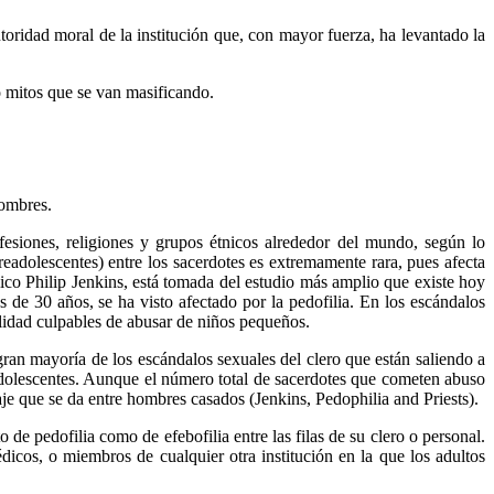
toridad moral de la institución que, con mayor fuerza, ha levantado la
o mitos que se van masificando.
hombres.
fesiones, religiones y grupos étnicos alrededor del mundo, según lo
preadolescentes) entre los sacerdotes es extremamente rara, pues afecta
ólico Philip Jenkins, está tomada del estudio más amplio que existe hoy
de 30 años, se ha visto afectado por la pedofilia. En los escándalos
lidad culpables de abusar de niños pequeños.
ran mayoría de los escándalos sexuales del clero que están saliendo a
 adolescentes. Aunque el número total de sacerdotes que cometen abuso
aje que se da entre hombres casados (Jenkins, Pedophilia and Priests).
o de pedofilia como de efebofilia entre las filas de su clero o personal.
édicos, o miembros de cualquier otra institución en la que los adultos