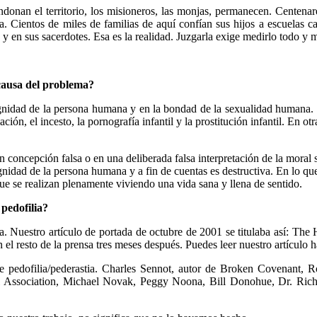
nan el territorio, los misioneros, las monjas, permanecen. Centenare
 Cientos de miles de familias de aquí confían sus hijos a escuelas ca
a y en sus sacerdotes. Esa es la realidad. Juzgarla exige medirlo todo y 
 causa del problema?
dignidad de la persona humana y en la bondad de la sexualidad humana. 
n, el incesto, la pornografía infantil y la prostitución infantil. En otra
 concepción falsa o en una deliberada falsa interpretación de la moral s
idad de la persona humana y a fin de cuentas es destructiva. En lo que 
e se realizan plenamente viviendo una vida sana y llena de sentido.
 pedofilia?
 Nuestro artículo de portada de octubre de 2001 se titulaba así: The Hig
 el resto de la prensa tres meses después. Puedes leer nuestro artículo ha
e pedofilia/pederastia. Charles Sennot, autor de Broken Covenant, 
 Association, Michael Novak, Peggy Noona, Bill Donohue, Dr. Rich