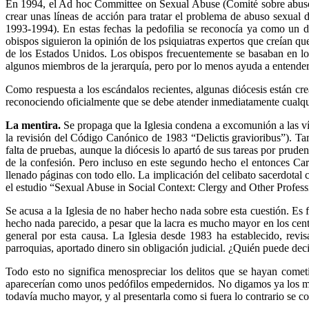
En 1994, el Ad hoc Committee on Sexual Abuse (Comité sobre abuso s
crear unas líneas de acción para tratar el problema de abuso sexual
1993-1994). En estas fechas la pedofilia se reconocía ya como un 
obispos siguieron la opinión de los psiquiatras expertos que creían qu
de los Estados Unidos. Los obispos frecuentemente se basaban en los j
algunos miembros de la jerarquía, pero por lo menos ayuda a entender
Como respuesta a los escándalos recientes, algunas diócesis están cr
reconociendo oficialmente que se debe atender inmediatamente cualqu
La mentira.
Se propaga que la Iglesia condena a excomunión a las víc
la revisión del Código Canónico de 1983 “Delictis gravioribus”). Ta
falta de pruebas, aunque la diócesis lo apartó de sus tareas por prud
de la confesión. Pero incluso en este segundo hecho el entonces C
llenado páginas con todo ello. La implicación del celibato sacerdotal c
el estudio “Sexual Abuse in Social Context: Clergy and Other Professio
Se acusa a la Iglesia de no haber hecho nada sobre esta cuestión. E
hecho nada parecido, a pesar que la lacra es mucho mayor en los cen
general por esta causa. La Iglesia desde 1983 ha establecido, rev
parroquias, aportado dinero sin obligación judicial. ¿Quién puede
Todo esto no significa menospreciar los delitos que se hayan cometi
aparecerían como unos pedófilos empedernidos. No digamos ya los mae
todavía mucho mayor, y al presentarla como si fuera lo contrario se com