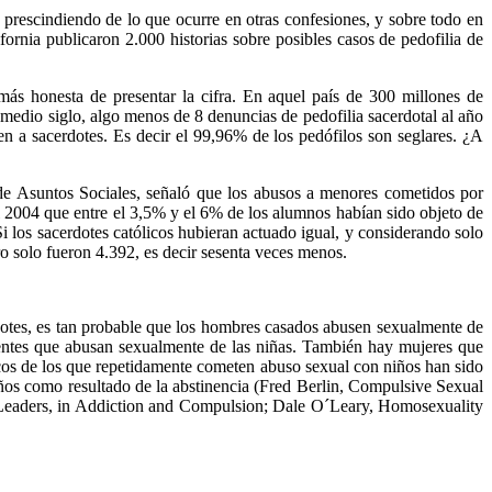
s prescindiendo de lo que ocurre en otras confesiones, y sobre todo en
fornia publicaron 2.000 historias sobre posibles casos de pedofilia de
ás honesta de presentar la cifra. En aquel país de 300 millones de
 medio siglo, algo menos de 8 denuncias de pedofilia sacerdotal al año
n a sacerdotes. Es decir el 99,96% de los pedófilos son seglares. ¿A
 de Asuntos Sociales, señaló que los abusos a menores cometidos por
 2004 que entre el 3,5% y el 6% de los alumnos habían sido objeto de
Si los sacerdotes católicos hubieran actuado igual, y considerando solo
ro solo fueron 4.392, es decir sesenta veces menos.
rdotes, es tan probable que los hombres casados abusen sexualmente de
identes que abusan sexualmente de las niñas. También hay mujeres que
sticos de los que repetidamente cometen abuso sexual con niños han sido
niños como resultado de la abstinencia (Fred Berlin, Compulsive Sexual
Leaders, in Addiction and Compulsion; Dale O´Leary, Homosexuality