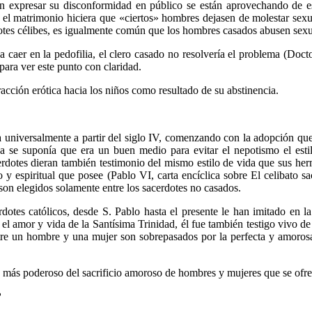
n expresar su disconformidad en público se están aprovechando de es
 el matrimonio hiciera que «ciertos» hombres dejasen de molestar sexua
es célibes, es igualmente común que los hombres casados abusen sexual
 a caer en la pedofilia, el clero casado no resolvería el problema (Doc
 para ver este punto con claridad.
acción erótica hacia los niños como resultado de su abstinencia.
 ya universalmente a partir del siglo IV, comenzando con la adopción que
a se suponía que era un buen medio para evitar el nepotismo el estil
erdotes dieran también testimonio del mismo estilo de vida que sus he
 y espiritual que posee (Pablo VI, carta encíclica sobre El celibato sa
 son elegidos solamente entre los sacerdotes no casados.
erdotes católicos, desde S. Pablo hasta el presente le han imitado en 
l amor y vida de la Santísima Trinidad, él fue también testigo vivo de l
entre un hombre y una mujer son sobrepasados por la perfecta y amor
ía más poderoso del sacrificio amoroso de hombres y mujeres que se ofr
?