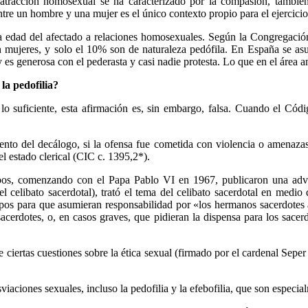
e atracción homosexual se ha caracterizado por la compasión, también
e un hombre y una mujer es el único contexto propio para el ejercicio 
a edad del afectado a relaciones homosexuales. Según la Congregación 
mujeres, y solo el 10% son de naturaleza pedófila. En España se asum
es generosa con el pederasta y casi nadie protesta. Lo que en el área an
la pedofilia?
o suficiente, esta afirmación es, sin embargo, falsa. Cuando el Có
iento del decálogo, si la ofensa fue cometida con violencia o amenaz
el estado clerical (CIC c. 1395,2*).
pos, comenzando con el Papa Pablo VI en 1967, publicaron una advert
 el celibato sacerdotal), trató el tema del celibato sacerdotal en medi
spos para que asumieran responsabilidad por «los hermanos sacerdotes 
acerdotes, o, en casos graves, que pidieran la dispensa para los sac
ciertas cuestiones sobre la ética sexual (firmado por el cardenal Seper 
iaciones sexuales, incluso la pedofilia y la efebofilia, que son especia