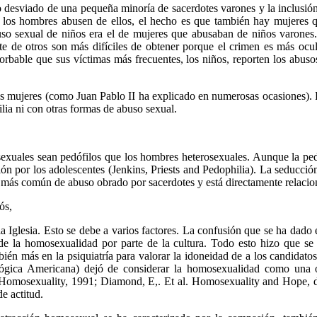
desviado de una pequeña minoría de sacerdotes varones y la inclusión
 los hombres abusen de ellos, el hecho es que también hay mujeres 
 sexual de niños era el de mujeres que abusaban de niños varones. 
e de otros son más difíciles de obtener porque el crimen es más ocul
rbable que sus víctimas más frecuentes, los niños, reporten los abuso
las mujeres (como Juan Pablo II ha explicado en numerosas ocasiones). P
lia ni con otras formas de abuso sexual.
exuales sean pedófilos que los hombres heterosexuales. Aunque la pedo
ción por los adolescentes (Jenkins, Priests and Pedophilia). La seducc
 más común de abuso obrado por sacerdotes y está directamente relac
ós,
Iglesia. Esto se debe a varios factores. La confusión que se ha dado e
 de la homosexualidad por parte de la cultura. Todo esto hizo que se
ién más en la psiquiatría para valorar la idoneidad de a los candidatos
lógica Americana) dejó de considerar la homosexualidad como una o
le Homosexuality, 1991; Diamond, E,. Et al. Homosexuality and Hope,
e actitud.