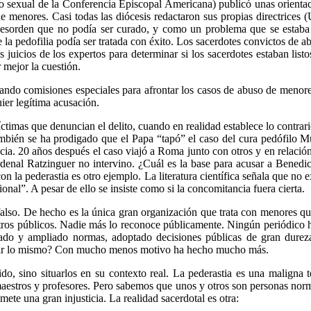
exual de la Conferencia Episcopal Americana) publicó unas orientacio
 de menores. Casi todas las diócesis redactaron sus propias directric
desorden que no podía ser curado, y como un problema que se estaba
e la pedofilia podía ser tratada con éxito. Los sacerdotes convictos de 
uicios de los expertos para determinar si los sacerdotes estaban listos
 mejor la cuestión.
eando comisiones especiales para afrontar los casos de abuso de menore
ier legítima acusación.
timas que denuncian el delito, cuando en realidad establece lo contrari
mbién se ha prodigado que el Papa “tapó” el caso del cura pedófilo M
encia. 20 años después el caso viajó a Roma junto con otros y en relació
ardenal Ratzinguer no intervino. ¿Cuál es la base para acusar a Ben
on la pederastia es otro ejemplo. La literatura científica señala que no
nal”. A pesar de ello se insiste como si la concomitancia fuera cierta.
s falso. De hecho es la única gran organización que trata con menores 
tros públicos. Nadie más lo reconoce públicamente. Ningún periódico h
isado y ampliado normas, adoptado decisiones públicas de gran durez
 decir lo mismo? Con mucho menos motivo ha hecho mucho más.
do, sino situarlos en su contexto real. La pederastia es una maligna 
stros y profesores. Pero sabemos que unos y otros son personas normal
ete una gran injusticia. La realidad sacerdotal es otra: