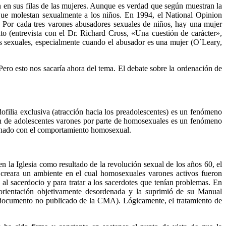
 en sus filas de las mujeres. Aunque es verdad que según muestran la
que molestan sexualmente a los niños. En 1994, el National Opinion
Por cada tres varones abusadores sexuales de niños, hay una mujer
to (entrevista con el Dr. Richard Cross, «Una cuestión de carácter»,
s sexuales, especialmente cuando el abusador es una mujer (O´Leary,
ero esto nos sacaría ahora del tema. El debate sobre la ordenación de
filia exclusiva (atracción hacia los preadolescentes) es un fenómeno
ión de adolescentes varones por parte de homosexuales es un fenómeno
ionado con el comportamiento homosexual.
n la Iglesia como resultado de la revolución sexual de los años 60, el
 creara un ambiente en el cual homosexuales varones activos fueron
 al sacerdocio y para tratar a los sacerdotes que tenían problemas. En
rientación objetivamente desordenada y la suprimió de su Manual
 documento no publicado de la CMA). Lógicamente, el tratamiento de