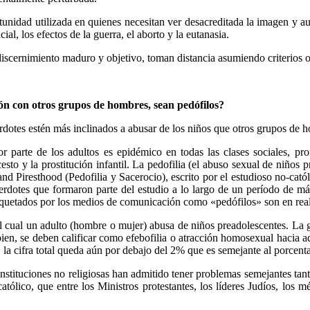
tunidad utilizada en quienes necesitan ver desacreditada la imagen y au
ial, los efectos de la guerra, el aborto y la eutanasia.
discernimiento maduro y objetivo, toman distancia asumiendo criterios 
ón con otros grupos de hombres, sean pedófilos?
rdotes estén más inclinados a abusar de los niños que otros grupos de 
r parte de los adultos es epidémico en todas las clases sociales, pro
cesto y la prostitución infantil. La pedofilia (el abuso sexual de niños 
a and Piresthood (Pedofilia y Sacerocio), escrito por el estudioso no-cat
rdotes que formaron parte del estudio a lo largo de un período de más 
tiquetados por los medios de comunicación como «pedófilos» son en rea
el cual un adulto (hombre o mujer) abusa de niños preadolescentes. La g
 bien, se deben calificar como efebofilia o atracción homosexual hacia
 la cifra total queda aún por debajo del 2% que es semejante al porcent
 instituciones no religiosas han admitido tener problemas semejantes tant
ólico, que entre los Ministros protestantes, los líderes Judíos, los m