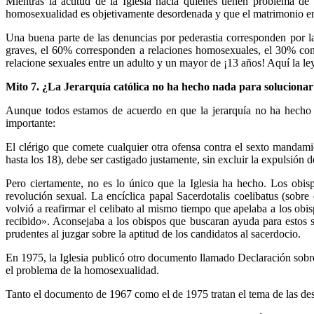
Mientras la actitud de la Iglesia hacia quienes tienen problema d
homosexualidad es objetivamente desordenada y que el matrimonio entr
Una buena parte de las denuncias por pederastia corresponden por l
graves, el 60% corresponden a relaciones homosexuales, el 30% con 
relacione sexuales entre un adulto y un mayor de ¡13 años! Aquí la ley 
Mito 7. ¿La Jerarquía católica no ha hecho nada para solucionar 
Aunque todos estamos de acuerdo en que la jerarquía no ha hecho l
importante:
El clérigo que comete cualquier otra ofensa contra el sexto mandam
hasta los 18), debe ser castigado justamente, sin excluir la expulsión d
Pero ciertamente, no es lo único que la Iglesia ha hecho. Los obis
revolución sexual. La encíclica papal Sacerdotalis coelibatus (sobre
volvió a reafirmar el celibato al mismo tiempo que apelaba a los obi
recibido». Aconsejaba a los obispos que buscaran ayuda para estos s
prudentes al juzgar sobre la aptitud de los candidatos al sacerdocio.
En 1975, la Iglesia publicó otro documento llamado Declaración sobre 
el problema de la homosexualidad.
Tanto el documento de 1967 como el de 1975 tratan el tema de las desv