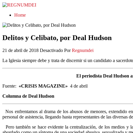
REGNUMDEI
Home
Delitos y Celibato, por Deal Hudson
21 de abril de 2018
Desactivado
Por
Regnumdei
La Iglesia siempre debe y trata de discernir si un candidato a sacerdot
El periodista Deal Hudson an
Fuente:
«CRISIS MAGAZINE»
4 de abril
Columna de Deal Hudson
Nos enfrentamos al drama de los abusos de menores, extendido en t
personal de asistencia, llegando hasta representantes de las diversas d
Pero también se hace evidente la centralización, de los medios y la
abordado como un síntoma de una sociedad abusiva, sexualizada y me