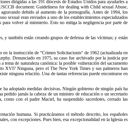
nes dirigidas a las 191 diócesis de Estados Unidos para ayudarles a
es (USCCB document: Guideliness for dealing with Child sexual Abuse,
 agravando debido al aumento de la pornografía. Antes de 1994, los
abuso sexual eran enviados a uno de los establecimientos especializados
 para volver al ministerio. Esto no mitiga la negligencia por parte de
s, y también están creando grupos de defensa de las víctimas; y están
o en la instrucción de “Crimen Solicitacionis“ de 1962 (actualizada en
urphy. Denunciado en 1975, su caso fue archivado por la justicia por
n a tema de naturaleza canónica: la posible vulneración del sacramento
edicto XVI? Ninguna, pero el The New York Times y sus palmeros han
 existe ninguna relación. Una de tantas referencias puede encontrarse en
que ha adoptado medidas decisivas. Ningún gobierno de ningún país ha
a pedido jamás la cabeza de un ministro de educación o un secretario
a, como con el padre Maciel, ha suspendido sacerdotes, cerrado las
tentación humana. Si practicáramos el método descrito, los españoles
es, con excepciones. Pues bien, esa excepcionalidad en la Iglesia es