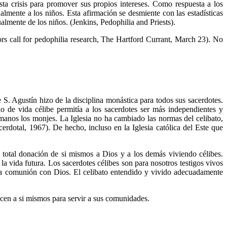
ta crisis para promover sus propios intereses. Como respuesta a los
lmente a los niños. Esta afirmación se desmiente con las estadísticas
mente de los niños. (Jenkins, Pedophilia and Priests).
tors call for pedophilia research, The Hartford Currant, March 23). No
 S. Agustín hizo de la disciplina monástica para todos sus sacerdotes.
o de vida célibe permitía a los sacerdotes ser más independientes y
rmanos los monjes. La Iglesia no ha cambiado las normas del celibato,
cerdotal, 1967). De hecho, incluso en la Iglesia católica del Este que
la total donación de si mismos a Dios y a los demás viviendo célibes.
a vida futura. Los sacerdotes célibes son para nosotros testigos vivos
osa comunión con Dios. El celibato entendido y vivido adecuadamente
ecen a si mismos para servir a sus comunidades.