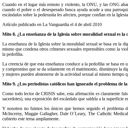
Cuando en el lugar más remoto y violento, la ONU, y las ONG abando
cuando el pobre o el desesperado busca ayuda acude a una parroquia.
escándalos sobre la pederastia les afecten, porque confían en la Iglesi
Artículo publicado en La Vanguardia el 4 de abril 2010
Mito 8. ¿La enseñanza de la Iglesia sobre moralidad sexual es la
La enseñanza de la Iglesia sobre la moralidad sexual se basa en la 
mismo que condena otros crímenes sexuales reprensibles como la violació
la pedofilia.
La creencia de que esta enseñanza conduce a la pedofilia se basa en un
y compromiso que se da solamente en el matrimonio, disminuye la dign
y mujeres pueden abstenerse de la actividad sexual al mismo tiempo qu
Mito 9. ¿Los periodistas católicos han ignorado el problema de la
Como todo lector de CRISIS sabe, esta afirmación es claramente falsa.
sacerdotes), una exposición del escándalo que saldría a la superficie en
Y nosotros no fuimos los únicos que hemos seguido el problema d
McIncerny, Maggie Gallagher, Dale O´Leary, The Catholic Medical
cubierto este tema ampliamente.