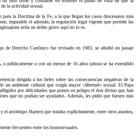
 ha sido firme y constante en sostener el punto de vista de que la
de la actividad sexual.
para la Doctrina de la Fe, a la que llegan los casos diocesanos más
e, impasible el ademán, la regulación legal vigente que permite las
glosajona sería un delito grave aquí no lo es.
digo de Derecho Canónico fue revisado en 1983, se añadió un pasaje
as, o públicamente o con un menor de 16 años (ahora se ha extendido
encia dirigida a los fieles sobre las consecuencias negativas de la
o de un ambiente cultural que exigía mayor «libertad» sexual. El Papa
afligidos por dificultades que ponen en peligro el don divino que han
erdotes que no podían ser ayudados. Además, les pidió que fuesen más
y el arzobispo Hamer) que trataba explícitamente, entre otros asuntos,
lmente frecuentes entre los homosexuales.