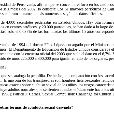
ersidad de Pensilvania, afirma que se concentra el foco en los católico
os seis meses del 2002, lo constata: Los 61 mayores periódicos de Cali
 de ser abrumadoramente más numerosos según los datos oficiales.
de 4.000 sacerdotes pederastas en Estados Unidos. Hay otra forma m
ios en centros católicos, y 20.000 parroquias, se han dado a lo largo de
cias, solo el 0,037% de las formuladas los últimos 15 años corresponde
 estudio de 1994 del doctor Félix López, encargado por el Ministerio
 niños. El Departamento de Educación de Estados Unidos consideraba el
ncidente con la encuesta oficial del 2003 que sitúa el dato en el 6,7%. 
sido de unos 225.000 a 300.000 para igualar el ratio de los seglares, pe
lia?
as que se cataloga la pedofilia. De hecho, en comparación con los sace
eral, la mayoría de los transgresores son hombres heterosexuales reinc
sticas exactas sobre el abuso sexual de los niños, los rasgos caracterí
ncluye adultos normales que se sienten atraídos eróticamente hacia los 
1998]; Patrick J. Carnes, Sexual Compulsion: Challenge for Church 
 y otras formas de conducta sexual desviada?