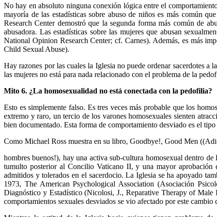
No hay en absoluto ninguna conexión lógica entre el comportamiento 
mayoría de las estadísticas sobre abuso de niños es más común que
Research Center demostró que la segunda forma más común de abuso
abusadora. Las estadísticas sobre las mujeres que abusan sexualment
National Opinion Research Center; cf. Carnes). Además, es más impo
Child Sexual Abuse).
Hay razones por las cuales la Iglesia no puede ordenar sacerdotes a 
las mujeres no está para nada relacionado con el problema de la pedofi
Mito 6. ¿La homosexualidad no está conectada con la pedofilia?
Esto es simplemente falso. Es tres veces más probable que los homos
extremo y raro, un tercio de los varones homosexuales sienten atrac
bien documentado. Esta forma de comportamiento desviado es el tipo
Como Michael Ross muestra en su libro, Goodbye!, Good Men ((Adi
hombres buenos!), hay una activa sub-cultura homosexual dentro de la 
tumulto posterior al Concilio Vaticano II, y una mayor aprobación
admitidos y tolerados en el sacerdocio. La Iglesia se ha apoyado tamb
1973, The American Psychological Association (Asociación Psico
Diagnóstico y Estadístico (Nicolosi, J., Reparative Therapy of Ma
comportamientos sexuales desviados se vio afectado por este cambio d