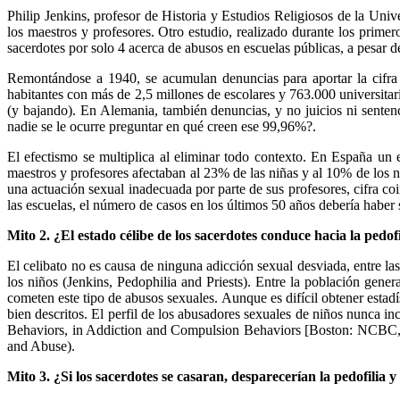
Philip Jenkins, profesor de Historia y Estudios Religiosos de la Univ
los maestros y profesores. Otro estudio, realizado durante los primer
sacerdotes por solo 4 acerca de abusos en escuelas públicas, a pesar
Remontándose a 1940, se acumulan denuncias para aportar la cifra 
habitantes con más de 2,5 millones de escolares y 763.000 universitar
(y bajando). En Alemania, también denuncias, y no juicios ni senten
nadie se le ocurre preguntar en qué creen ese 99,96%?.
El efectismo se multiplica al eliminar todo contexto. En España un
maestros y profesores afectaban al 23% de las niñas y al 10% de los
una actuación sexual inadecuada por parte de sus profesores, cifra coi
las escuelas, el número de casos en los últimos 50 años debería haber 
Mito 2. ¿El estado célibe de los sacerdotes conduce hacia la pedofi
El celibato no es causa de ninguna adicción sexual desviada, entre l
los niños (Jenkins, Pedophilia and Priests). Entre la población gen
cometen este tipo de abusos sexuales. Aunque es difícil obtener estadí
bien descritos. El perfil de los abusadores sexuales de niños nunca i
Behaviors, in Addiction and Compulsion Behaviors [Boston: NCBC, 
and Abuse).
Mito 3. ¿Si los sacerdotes se casaran, desparecerían la pedofilia