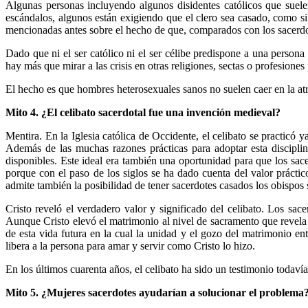
Algunas personas incluyendo algunos disidentes católicos que suele
escándalos, algunos están exigiendo que el clero sea casado, como si
mencionadas antes sobre el hecho de que, comparados con los sacerdot
Dado que ni el ser católico ni el ser célibe predispone a una persona
hay más que mirar a las crisis en otras religiones, sectas o profesiones
El hecho es que hombres heterosexuales sanos no suelen caer en la atr
Mito 4. ¿El celibato sacerdotal fue una invención medieval?
Mentira. En la Iglesia católica de Occidente, el celibato se practicó
Además de las muchas razones prácticas para adoptar esta disciplin
disponibles. Este ideal era también una oportunidad para que los sac
porque con el paso de los siglos se ha dado cuenta del valor práctico
admite también la posibilidad de tener sacerdotes casados los obispos
Cristo reveló el verdadero valor y significado del celibato. Los sac
Aunque Cristo elevó el matrimonio al nivel de sacramento que revela e
de esta vida futura en la cual la unidad y el gozo del matrimonio 
libera a la persona para amar y servir como Cristo lo hizo.
En los últimos cuarenta años, el celibato ha sido un testimonio todav
Mito 5. ¿Mujeres sacerdotes ayudarían a solucionar el problema