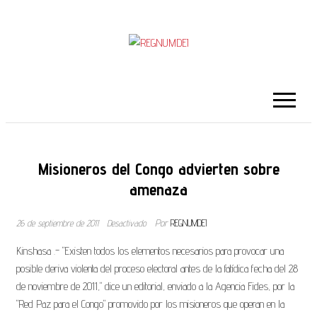
REGNUMDEI
B
u
Misioneros del Congo advierten sobre
s
amenaza
c
a
26 de septiembre de 2011
Desactivado
Por
REGNUMDEI
r
Kinshasa .- "Existen todos los elementos necesarios para provocar una
posible deriva violenta del proceso electoral antes de la fatídica fecha del 28
de noviembre de 2011," dice un editorial, enviado a la Agencia Fides, por la
"Red Paz para el Congo" promovido por los misioneros que operan en la