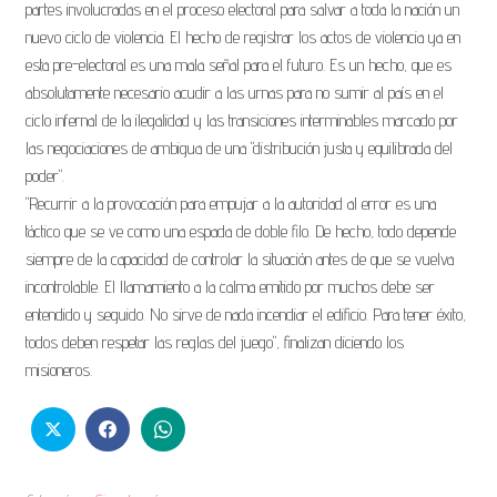
partes involucradas en el proceso electoral para salvar a toda la nación un
g
nuevo ciclo de violencia. El hecho de registrar los actos de violencia ya en
e
esta pre-electoral es una mala señal para el futuro. Es un hecho, que es
l
absolutamente necesario acudir a las urnas para no sumir al país en el
i
ciclo infernal de la ilegalidad y las transiciones interminables marcado por
o
las negociaciones de ambigua de una "distribución justa y equilibrada del
D
poder".
i
"Recurrir a la provocación para empujar a la autoridad al error es una
a
táctico que se ve como una espada de doble filo. De hecho, todo depende
r
siempre de la capacidad de controlar la situación antes de que se vuelva
i
incontrolable. El llamamiento a la calma emitido por muchos debe ser
o
entendido y seguido. No sirve de nada incendiar el edificio. Para tener éxito,
C
todos deben respetar las reglas del juego", finalizan diciendo los
i
misioneros.
n
e
C
a