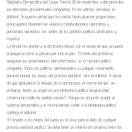
República Democrática del Congo. Para el 28 de noviembre, están previstas
las elecciones presidenciales congoleñas. En las últimas semanas, el
i
editorial, "la guerra verbal que ha crecido hasta alcanzar proporciones
preocupantes degeneró en violencia: manifestaciones reprimidas y
periodistas agredidos, las sedes de los partidos políticos destruidas y
muertos".
La tensión es grande y la atmósfera nociva, con el riesgo de que se pueda
propagarse como la pólvora por todo el país. "El fondo del problema,
aseguran los observadores bien informados, es el hombre político
i
congoleño. Todos los políticos, pertenecientes a cualquier movimiento,
parecen ignorar las bases del proceso electoral", dice el editorial. "A pesar
de que aplaudieron la llegada de la democracia, al mismo tiempo, sin
embargo, tienen su origen en una intolerancia política despreciable.
¿Aberración o falta de sentido común? Porque es absurdo aceptar el
sistema democrático y al mismo tiempo, ceder a la intolerancia política"
E
continúa el editorial.
v
"El respeto a las reglas del juego es la clave para el éxito de cualquier
a
proceso electoral pacífico. Se debe tener un mínimo de consenso entre las
n