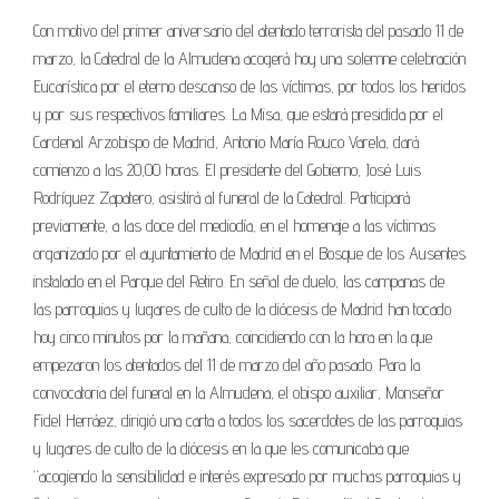
Con motivo del primer aniversario del atentado terrorista del pasado 11 de
marzo, la Catedral de la Almudena acogerá hoy una solemne celebración
Eucarística por el eterno descanso de las víctimas, por todos los heridos
y por sus respectivos familiares. La Misa, que estará presidida por el
Cardenal Arzobispo de Madrid, Antonio María Rouco Varela, dará
comienzo a las 20,00 horas. El presidente del Gobierno, José Luis
Rodríguez Zapatero, asistirá al funeral de la Catedral. Participará
previamente, a las doce del mediodía, en el homenaje a las víctimas
organizado por el ayuntamiento de Madrid en el Bosque de los Ausentes
instalado en el Parque del Retiro. En señal de duelo, las campanas de
las parroquias y lugares de culto de la diócesis de Madrid han tocado
hoy cinco minutos por la mañana, coincidiendo con la hora en la que
empezaron los atentados del 11 de marzo del año pasado. Para la
convocatoria del funeral en la Almudena, el obispo auxiliar, Monseñor
Fidel Herráez, dirigió una carta a todos los sacerdotes de las parroquias
y lugares de culto de la diócesis en la que les comunicaba que
“acogiendo la sensibilidad e interés expresado por muchas parroquias y