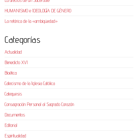
La afectos de un Sacerdote
HUMANISMO e IDEOLOGÍA DE GÉNERO
La retórica de la «ambigüedad»
Categorías
Actualidad
Benedicto XVI
Bioética
Catecismo de la Iglesia Católica
Catequesis
Consagración Personal al Sagrado Corazón
Documentos
Editorial
Espiritualidad