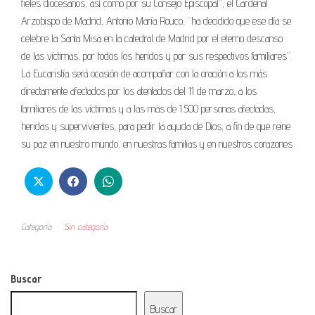
fieles diocesanos, así como por su Consejo Episcopal”, el Cardenal
Arzobispo de Madrid, Antonio María Rouco, “ha decidido que ese día se
celebre la Santa Misa en la catedral de Madrid por el eterno descanso
de las víctimas, por todos los heridos y por sus respectivos familiares”.
La Eucaristía será ocasión de acompañar con la oración a los más
directamente afectados por los atentados del 11 de marzo, a los
familiares de las víctimas y a las más de 1.500 personas afectadas,
heridas y supervivientes, para pedir la ayuda de Dios, a fin de que reine
su paz en nuestro mundo, en nuestras familias y en nuestros corazones.
Categoría
Sin categoría
Buscar
Buscar