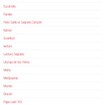
Eucaristía
Familia
Hora Santa al Sagrado Corazón
Iglesia
Juventud
lectura
Lectura Sagrada
Liturgia de las Horas
María
Medjugorje
Mundo
Oración
Papa León XIV