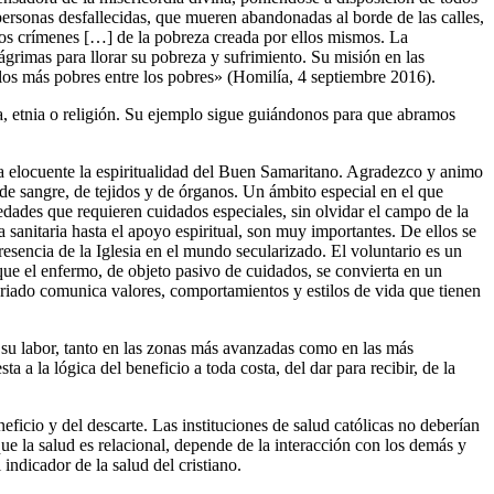
ersonas desfallecidas, que mueren abandonadas al borde de las calles,
 los crímenes […] de la pobreza creada por ellos mismos. La
lágrimas para llorar su pobreza y sufrimiento. Su misión en las
a los más pobres entre los pobres» (Homilía, 4 septiembre 2016).
ra, etnia o religión. Su ejemplo sigue guiándonos para que abramos
era elocuente la espiritualidad del Buen Samaritano. Agradezco y animo
 de sangre, de tejidos y de órganos. Un ámbito especial en el que
medades que requieren cuidados especiales, sin olvidar el campo de la
ia sanitaria hasta el apoyo espiritual, son muy importantes. De ellos se
esencia de la Iglesia en el mundo secularizado. El voluntario es un
ue el enfermo, de objeto pasivo de cuidados, se convierta en un
tariado comunica valores, comportamientos y estilos de vida que tienen
ca su labor, tanto en las zonas más avanzadas como en las más
a a la lógica del beneficio a toda costa, del dar para recibir, de la
eficio y del descarte. Las instituciones de salud católicas no deberían
ue la salud es relacional, depende de la interacción con los demás y
indicador de la salud del cristiano.