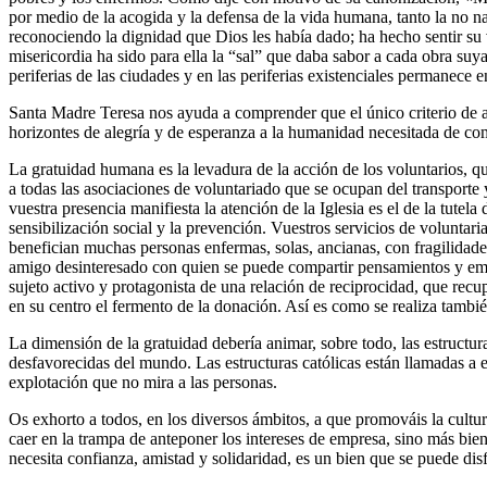
por medio de la acogida y la defensa de la vida humana, tanto la no 
reconociendo la dignidad que Dios les había dado; ha hecho sentir su 
misericordia ha sido para ella la “sal” que daba sabor a cada obra suya
periferias de las ciudades y en las periferias existenciales permanece
Santa Madre Teresa nos ayuda a comprender que el único criterio de ac
horizontes de alegría y de esperanza a la humanidad necesitada de com
La gratuidad humana es la levadura de la acción de los voluntarios, q
a todas las asociaciones de voluntariado que se ocupan del transporte 
vuestra presencia manifiesta la atención de la Iglesia es el de la tut
sensibilización social y la prevención. Vuestros servicios de voluntaria
benefician muchas personas enfermas, solas, ancianas, con fragilidades
amigo desinteresado con quien se puede compartir pensamientos y emoc
sujeto activo y protagonista de una relación de reciprocidad, que recu
en su centro el fermento de la donación. Así es como se realiza tambi
La dimensión de la gratuidad debería animar, sobre todo, las estructura
desfavorecidas del mundo. Las estructuras católicas están llamadas a exp
explotación que no mira a las personas.
Os exhorto a todos, en los diversos ámbitos, a que promováis la cultura
caer en la trampa de anteponer los intereses de empresa, sino más bien
necesita confianza, amistad y solidaridad, es un bien que se puede disf