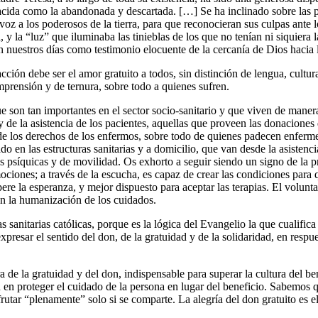
nacida como la abandonada y descartada. […] Se ha inclinado sobre las p
voz a los poderosos de la tierra, para que reconocieran sus culpas ante
, y la “luz” que iluminaba las tinieblas de los que no tenían ni siquiera 
 en nuestros días como testimonio elocuente de la cercanía de Dios haci
ción debe ser el amor gratuito a todos, sin distinción de lengua, cultu
prensión y de ternura, sobre todo a quienes sufren.
ue son tan importantes en el sector socio-sanitario y que viven de man
y de la asistencia de los pacientes, aquellas que proveen las donaciones
ela de los derechos de los enfermos, sobre todo de quienes padecen enfer
do en las estructuras sanitarias y a domicilio, que van desde la asistenc
 psíquicas y de movilidad. Os exhorto a seguir siendo un signo de la pr
iones; a través de la escucha, es capaz de crear las condiciones para q
pere la esperanza, y mejor dispuesto para aceptar las terapias. El volun
én la humanización de los cuidados.
s sanitarias católicas, porque es la lógica del Evangelio la que cualifi
resar el sentido del don, de la gratuidad y de la solidaridad, en respuest
 de la gratuidad y del don, indispensable para superar la cultura del ben
 en proteger el cuidado de la persona en lugar del beneficio. Sabemos q
rutar “plenamente” solo si se comparte. La alegría del don gratuito es el 