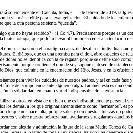
á solemnemente en Calcuta, India, el 11 de febrero de 2019, la Iglesi
on la vía más creíble para la evangelización. El cuidado de los enfermos
ue que la otra persona se sienta “querida”.
o que no hayas recibido?» (1 Co 4,7). Precisamente porque es un don,
la biotecnología, que podrían llevar al hombre a ceder a la tentación de 
ue el don se sitúa como el paradigma capaz de desafiar el individualism
uras. El diálogo, que es una premisa para el don, abre espacios de rel
 de donar no se identifica con la de regalar, porque se define solo como
recisamente porque contiene el don de sí y supone el deseo de establecer
 de Dios, que culmina en la encarnación del Hijo, Jesús, y en la efusión 
tamos para vivir los cuidados de nuestros padres, y así en cada fase y
límite de la impotencia ante alguien o algo. También esta es una condic
ión la solidaridad, en cuanto virtud indispensable de la existencia.
abilizar a otros, en vista de un bien que es indisolublemente personal
dos los demás, a los que originariamente siente como “hermanos”, es po
do lo que nos hace falta, porque solos y con nuestras fuerzas no pode
e nosotros y sobre nuestra pobreza para ayudarnos y regalarnos aquello
cordar con alegría y admiración la figura de la santa Madre Teresa de C
re Teresa, a lo largo de toda su existencia, ha sido una generosa dispe