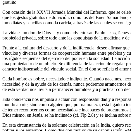
gratuito.
Con ocasión de la XXVII Jornada Mundial del Enfermo, que se celebrar
que los gestos gratuitos de donación, como los del Buen Samaritano, s
inmediatas y sencillas como la caricia, a través de las cuales se consig
La vida es un don de Dios —y como advierte san Pablo—: «¿Tienes alg
propiedad privada, sobre todo ante las conquistas de la medicina y de 
Frente a la cultura del descarte y de la indiferencia, deseo afirmar q
vínculos y diversas formas de cooperación humana entre pueblos y cult
los rígidos esquemas del ejercicio del poder en la sociedad. La acción
una propiedad o de un objeto. Se diferencia de la acción de regalar p
carácter indispensable del vínculo social. En el don se refleja el amor
Cada hombre es pobre, necesitado e indigente. Cuando nacemos, necesi
necesidad y de la ayuda de los demás, nunca podremos arrancarnos del 
de esta verdad nos invita a permanecer humildes y a practicar con decis
Esta conciencia nos impulsa a actuar con responsabilidad y a respons
mundo aparte, sino como alguien que, por naturaleza, está ligado a to
de temer reconocernos como necesitados e incapaces de procurarnos to
Dios mismo, en Jesús, se ha inclinado (cf. Flp 2,8) y se inclina sobr
En esta circunstancia de la solemne celebración en la India, quiero re
pobres y los enfermos. Como dije con motivo de su canonización, «Mad