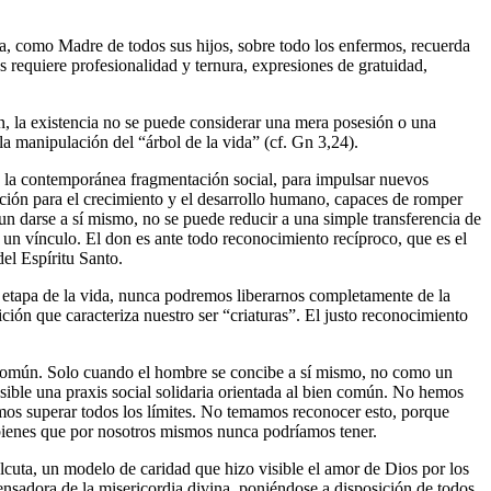
a, como Madre de todos sus hijos, sobre todo los enfermos, recuerda
 requiere profesionalidad y ternura, expresiones de gratuidad,
 la existencia no se puede considerar una mera posesión o una
la manipulación del “árbol de la vida” (cf. Gn 3,24).
o y la contemporánea fragmentación social, para impulsar nuevos
ación para el crecimiento y el desarrollo humano, capaces de romper
 un darse a sí mismo, no se puede reducir a una simple transferencia de
 un vínculo. El don es ante todo reconocimiento recíproco, que es el
del Espíritu Santo.
 etapa de la vida, nunca podremos liberarnos completamente de la
ión que caracteriza nuestro ser “criaturas”. El justo reconocimiento
 y común. Solo cuando el hombre se concibe a sí mismo, no como un
sible una praxis social solidaria orientada al bien común. No hemos
mos superar todos los límites. No temamos reconocer esto, porque
s bienes que por nosotros mismos nunca podríamos tener.
alcuta, un modelo de caridad que hizo visible el amor de Dios por los
nsadora de la misericordia divina, poniéndose a disposición de todos