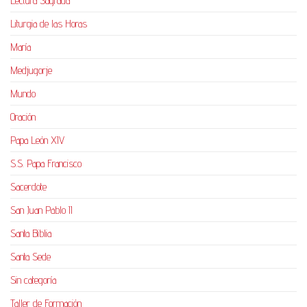
Lectura Sagrada
Liturgia de las Horas
María
Medjugorje
Mundo
Oración
Papa León XIV
S.S. Papa Francisco
Sacerdote
San Juan Pablo II
Santa Biblia
Santa Sede
Sin categoría
Taller de Formación