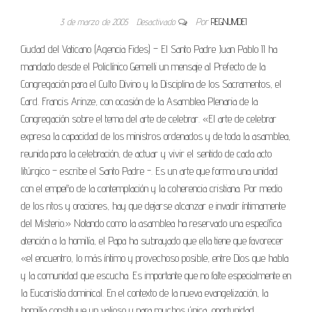
3 de marzo de 2005
Desactivado
Por
REGNUMDEI
Ciudad del Vaticano (Agencia Fides) – El Santo Padre Juan Pablo II ha
mandado desde el Policlínico Gemelli un mensaje al Prefecto de la
Congregación para el Culto Divino y la Disciplina de los Sacramentos, el
Card. Francis Arinze, con ocasión de la Asamblea Plenaria de la
Congregación sobre el tema del arte de celebrar. «El arte de celebrar
expresa la capacidad de los ministros ordenados y de toda la asamblea,
reunida para la celebración, de actuar y vivir el sentido de cada acto
litúrgico – escribe el Santo Padre -. Es un arte que forma una unidad
con el empeño de la contemplación y la coherencia cristiana. Por medio
de los ritos y oraciones, hay que dejarse alcanzar e invadir íntimamente
del Misterio.» Notando como la asamblea ha reservado una específica
atención a la homilía, el Papa ha subrayado que ella tiene que favorecer
«el encuentro, lo más íntimo y provechoso posible, entre Dios que habla
y la comunidad que escucha. Es importante que no falte especialmente en
la Eucaristía dominical. En el contexto de la nueva evangelización, la
homilía constituye un valioso y para muchos única, oportunidad