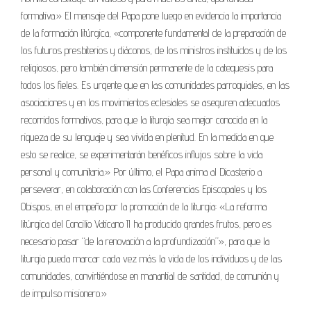
formativa.» El mensaje del Papa pone luego en evidencia la importancia
de la formación litúrgica, «componente fundamental de la preparación de
los futuros presbiterios y diáconos, de los ministros instituidos y de los
religiosos, pero también dimensión permanente de la catequesis para
todos los fieles. Es urgente que en las comunidades parroquiales, en las
asociaciones y en los movimientos eclesiales se aseguren adecuados
recorridos formativos, para que la liturgia sea mejor conocida en la
riqueza de su lenguaje y sea vivida en plenitud. En la medida en que
esto se realice, se experimentarán benéficos influjos sobre la vida
personal y comunitaria.» Por último, el Papa anima al Dicasterio a
perseverar, en colaboración con las Conferencias Episcopales y los
Obispos, en el empeño por la promoción de la liturgia: «La reforma
litúrgica del Concilio Vaticano II ha producido grandes frutos, pero es
necesario pasar “de la renovación a la profundización”», para que la
liturgia pueda marcar cada vez más la vida de los individuos y de las
comunidades, convirtiéndose en manantial de santidad, de comunión y
de impulso misionero.»