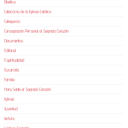
Bioética
Catecismo de la Iglesia Católica
Catequesis
Consagración Personal al Sagrado Corazón
Documentos
Editorial
Espiritualidad
Eucaristía
Familia
Hora Santa al Sagrado Corazón
Iglesia
Juventud
lectura